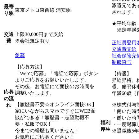
派遣元であ
最寄
東京メトロ東西線 浦安駅
されます。
り駅
★平均年齢：3
※定年満6
上限30,000円まで支給
交通
※会社規定有り
費
正社員登用
交通費支給
急募
社会保険完
制服貸与
【応募方法】
「Webで応募」「電話で応募」ボタン
【待遇】
よりご応募をお願いいたします。
昇給昇格、
その後、お電話にて面接のお時間を
暇、慶弔休
応募
調整いたします。
年満60歳（
の流
【履歴書不要☆オンライン面接OK】
※株式付与
れ
家にいながらスマホですぐにWEB面
「働いた時
談ができる！履歴書・志望動機不
・働いた時
福利
要・私服でOK！
・一度退職
厚生
今までの経歴も問いません！
※退職後5
お気軽にご応募ください！