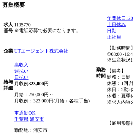
募集概要
年間休日12
土日休み
求人
1135770
※電話応募で必要になります。
日勤
番号
正社員
【勤務時間
UTエージェント株式会社
企業
①08:00~16:4
※生産状況
高収入
勤務
【備考】
週払い
時間
勤務：日勤
日払い
給与
休憩：1回 計
月収例
323,000
円
詳細
休日：5勤2
月給：250,000円～
休暇：夏季
月収例：323,000円(月給＋各種手当)
※求人内容
車通勤OK
千葉県
浦安市
【雇用形態
勤務地：浦安市