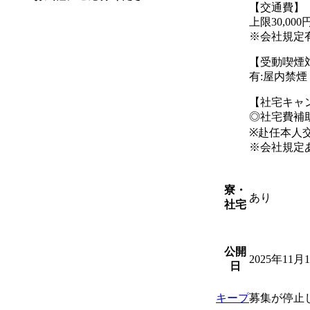
【交通費】
上限30,00
※会社規定
【受動喫煙
有:屋内禁
【社宅キャ
◎社宅費補助
※赴任本人
※会社規定
寮・
あり
社宅
公開
2025年11月
日
キープ
募集が停止