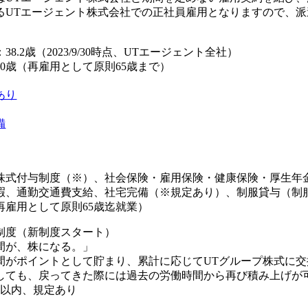
るUTエージェント株式会社での正社員雇用となりますので、
8.2歳（2023/9/30時点、UTエージェント全社）
0歳（再雇用として原則65歳まで）
あり
備
株式付与制度（※）、社会保険・雇用保険・健康保険・厚生年
暇、通勤交通費支給、社宅完備（※規定あり）、制服貸与（制
再雇用として原則65歳迄就業）
制度（新制度スタート）
間が、株になる。」
間がポイントとして貯まり、累計に応じてUTグループ株式に交
しても、戻ってきた際には過去の労働時間から再び積み上げが可
年以内、規定あり