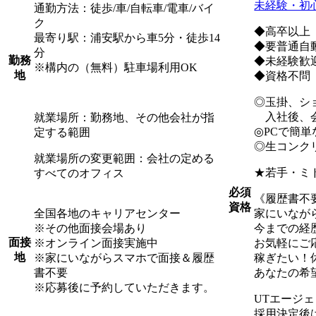
未経験・初
通勤方法：徒歩/車/自転車/電車/バイ
ク
◆高卒以上
最寄り駅：浦安駅から車5分・徒歩14
◆要普通自
分
勤務
◆未経験歓
※構内の（無料）駐車場利用OK
地
◆資格不問
◎玉掛、シ
入社後、会
就業場所：勤務地、その他会社が指
◎PCで簡
定する範囲
◎生コンク
就業場所の変更範囲：会社の定める
★若手・ミ
すべてのオフィス
必須
《履歴書不
資格
全国各地のキャリアセンター
家にいなが
※その他面接会場あり
今までの経
面接
※オンライン面接実施中
お気軽にご
地
※家にいながらスマホで面接＆履歴
稼ぎたい！
書不要
あなたの希
※応募後に予約していただきます。
UTエージ
採用決定後