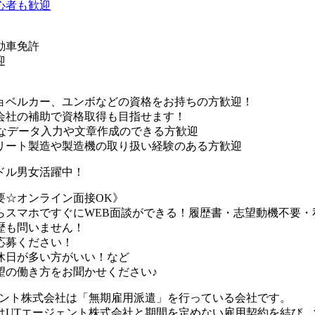
心者も歓迎
動車免許
迎
ョベルカー、ユンボなどの資格をお持ちの方歓迎！
社の補助で資格取得も目指せます！
単なデータ入力や文章作成のできる方歓迎
リート製造や製造機の取り扱い経験のある方歓迎
ドル男女活躍中！
要☆オンライン面接OK》
らスマホですぐにWEB面談ができる！履歴書・志望動機不要・
歴も問いません！
応募ください！
休日が多い方がいい！など
望の働き方をお聞かせください♪
ェント株式会社は「無期雇用派遣」を行っている会社です。
はUTエージェント株式会社と期間を定めない雇用契約を結び