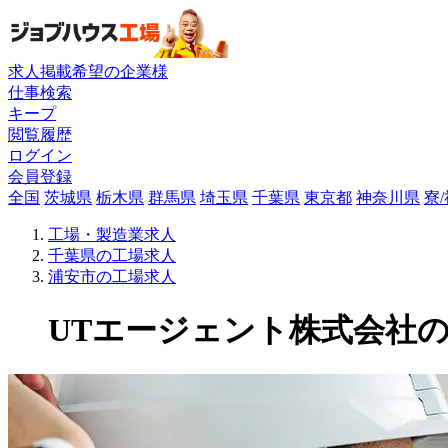
求人掲載希望の企業様
仕事検索
キープ
閲覧履歴
ログイン
会員登録
全国
茨城県
栃木県
群馬県
埼玉県
千葉県
東京都
神奈川県
寮
工場・製造業求人
千葉県の工場求人
浦安市の工場求人
UTエージェント株式会社の工場