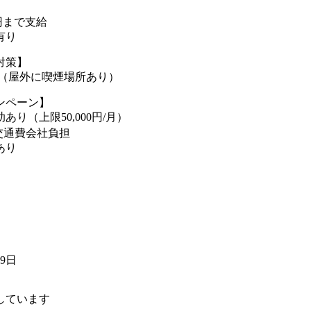
0円まで支給
有り
対策】
煙（屋外に喫煙場所あり）
ンペーン】
あり（上限50,000円/月）
交通費会社負担
あり
19日
しています