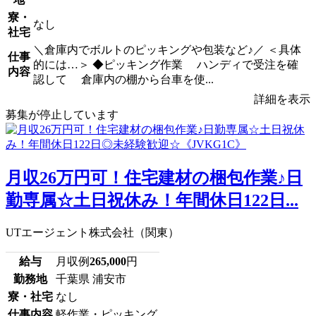
寮・
なし
社宅
＼倉庫内でボルトのピッキングや包装など♪／ ＜具体
仕事
的には…＞ ◆ピッキング作業 ハンディで受注を確
内容
認して 倉庫内の棚から台車を使...
詳細を表示
募集が停止しています
月収26万円可！住宅建材の梱包作業♪日
勤専属☆土日祝休み！年間休日122日...
UTエージェント株式会社（関東）
給与
月収例
265,000
円
勤務地
千葉県 浦安市
寮・社宅
なし
仕事内容
軽作業・ピッキング