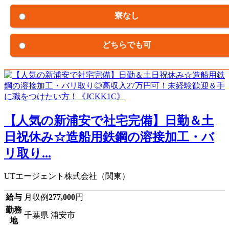
寮なし
どちらでも可
【人気の新浦安で社宅完備】日勤＆土
日祝休み☆造船用鉄鋼の溶接加工・バ
リ取り...
UTエージェント株式会社（関東）
給与
月収例
277,000
円
勤務
千葉県 浦安市
地