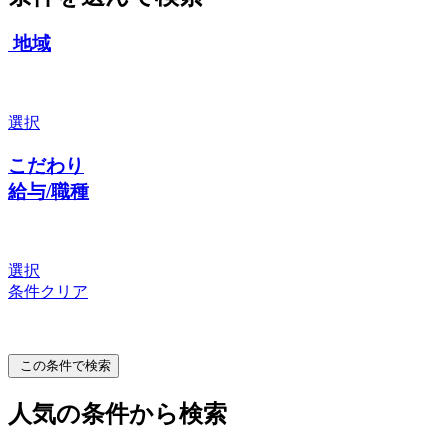
地域
選択
こだわり
給与/職種
選択
条件クリア
この条件で検索
人気の条件から検索