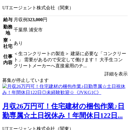
UTエージェント株式会社（関東）
給与
月収例
323,000
円
勤務
千葉県 浦安市
地
寮・
あり
社宅
＜生コンクリートの製造＞ 建築に必要な「コンクリー
仕事
ト」 需要があるので安定して働けます！ 大手生コン
内容
クリートメーカーへ直接雇用のチ...
詳細を表示
募集が停止しています
月収26万円可！住宅建材の梱包作業♪日
勤専属☆土日祝休み！年間休日122日...
UTエージェント株式会社（関東）