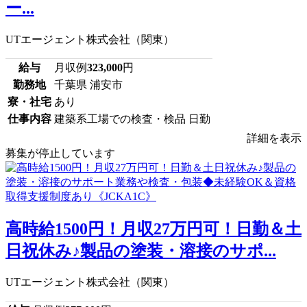
ー...
UTエージェント株式会社（関東）
給与
月収例
323,000
円
勤務地
千葉県 浦安市
寮・社宅
あり
仕事内容
建築系工場での検査・検品 日勤
詳細を表示
募集が停止しています
高時給1500円！月収27万円可！日勤＆土
日祝休み♪製品の塗装・溶接のサポ...
UTエージェント株式会社（関東）