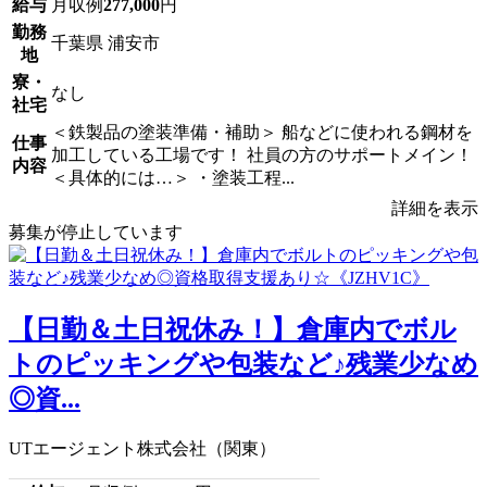
給与
月収例
277,000
円
勤務
千葉県 浦安市
地
寮・
なし
社宅
＜鉄製品の塗装準備・補助＞ 船などに使われる鋼材を
仕事
加工している工場です！ 社員の方のサポートメイン！
内容
＜具体的には…＞ ・塗装工程...
詳細を表示
募集が停止しています
【日勤＆土日祝休み！】倉庫内でボル
トのピッキングや包装など♪残業少なめ
◎資...
UTエージェント株式会社（関東）