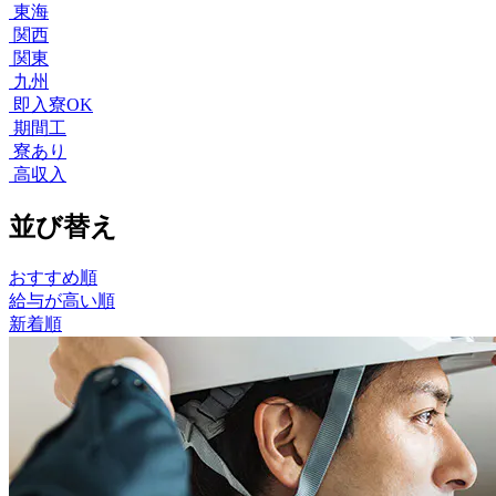
東海
関西
関東
九州
即入寮OK
期間工
寮あり
高収入
並び替え
おすすめ順
給与が高い順
新着順