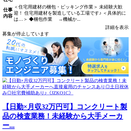
＜住宅用建材の梱包・ピッキング作業＞ 未経験大歓
仕事
迎！ 住宅用建材を製造している工場です♪ ＜具体的に
内容
は…＞ ◆梱包作業 →機械か...
詳細を表示
募集が停止しています
【日勤×月収32万円可】コンクリート製
品の検査業務！未経験から大手メーカ
ー...