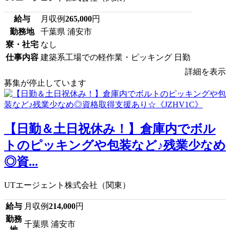
給与
月収例
265,000
円
勤務地
千葉県 浦安市
寮・社宅
なし
仕事内容
建築系工場での軽作業・ピッキング 日勤
詳細を表示
募集が停止しています
【日勤＆土日祝休み！】倉庫内でボル
トのピッキングや包装など♪残業少なめ
◎資...
UTエージェント株式会社（関東）
給与
月収例
214,000
円
勤務
千葉県 浦安市
地