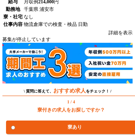
給与
月収例
214,000
円
勤務地
千葉県 浦安市
寮・社宅
なし
仕事内容
物流倉庫での検査・検品 日勤
詳細を表示
募集が停止しています
おすすめ求人
\ 質問に答えて、
をチェック！ /
1 / 4
寮付きの求人をお探しですか？
寮あり