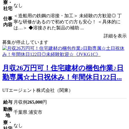
寮・
なし
社宅
＜造船用の鉄鋼の溶接・加工＞ 未経験の方歓迎◎ 丁
仕事
寧な研修があるので初めての方も安心！ ＜具体的に
内容
は…＞ ◆溶接された製品の補助 ...
詳細を表示
募集が停止しています
月収26万円可！住宅建材の梱包作業♪日
勤専属☆土日祝休み！年間休日122日...
UTエージェント株式会社（関東）
給与
月収例
265,000
円
勤務
千葉県 浦安市
地
寮・
なし
社宅