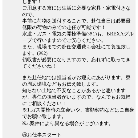
します！
ご用意する寮には生活に必要な家具・家電付きな
ので、
事前に荷物を送付することで、赴任当日は必要最
低限の荷物のみでの赴任が可能です！
水道・ガス・電気の開栓準備(※1)も、BREXAグル
ープで行いますのでご安心ください。
また、現場までの赴任交通費も会社にて負担致し
ます。(※2)
領収書が必要になりますので、忘れずに取ってき
てくださいね！
また赴任地では担当者がお迎えにあがります。寮
の周辺環境などもお伝え致します。
知らない土地で不安なことがあるかと思います
が、専任の担当者がいますので、なんでもお気軽
にご相談ください！
※1.ガス開栓時の立会いや、書類契約などはご自身
でお願い致します。
※2.案件により異なる場合がございます。
⑤お仕事スタート