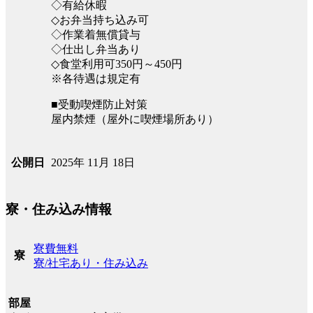
◇有給休暇
◇お弁当持ち込み可
◇作業着無償貸与
◇仕出し弁当あり
◇食堂利用可350円～450円
※各待遇は規定有
■受動喫煙防止対策
屋内禁煙（屋外に喫煙場所あり）
2025年 11月 18日
公開日
寮・住み込み情報
寮費無料
寮
寮/社宅あり・住み込み
部屋