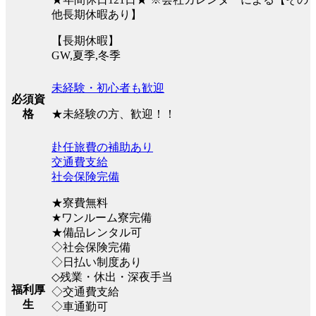
他長期休暇あり】
【長期休暇】
GW,夏季,冬季
未経験・初心者も歓迎
必須資
★未経験の方、歓迎！！
格
赴任旅費の補助あり
交通費支給
社会保険完備
★寮費無料
★ワンルーム寮完備
★備品レンタル可
◇社会保険完備
◇日払い制度あり
◇残業・休出・深夜手当
福利厚
◇交通費支給
生
◇車通勤可