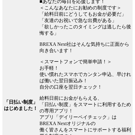
■あなたの毎日を応援します！
＜こんなあなたにお勧めの制度です＞
「給料日前にどうしてもお金が必要だ」
「友達のお祝いで急な出費がある」
「欲しかったこのタイミングは逃したら後
悔する」
BREXA Next社はそんな気持ちに正面から
向き合います！
＜スマートフォンで簡単申請！＞
お手軽！
使い慣れたスマホでカンタン申込、早けれ
ば働いた翌日振込み！
自分の口座を翌日チェック！
給料日前にお金がもらえる、
「日払い制度」
「日払い制度」をスマートに利用するため
はじめました！
の専用アプリ！
アプリ「デイリーペイチェック」は
BREXA Nextオリジナルの
働く皆さんをスマートにサポートする福利