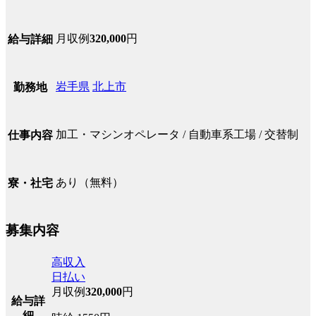
月収例
320,000
円
給与詳細
岩手県
北上市
勤務地
加工・マシンオペレータ / 自動車系工場 / 交替制
仕事内容
あり（無料）
寮・社宅
募集内容
高収入
日払い
月収例
320,000
円
給与詳
細