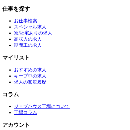
仕事を探す
お仕事検索
スペシャル求人
寮/社宅ありの求人
高収入の求人
期間工の求人
マイリスト
おすすめの求人
キープ中の求人
求人の閲覧履歴
コラム
ジョブハウス工場について
工場コラム
アカウント