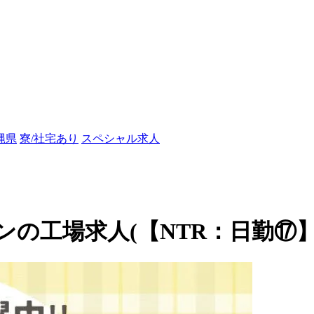
縄県
寮/社宅あり
スペシャル求人
の工場求人(【NTR：日勤⑰】