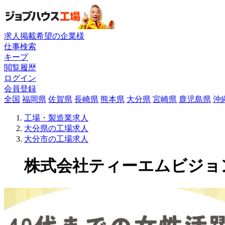
求人掲載希望の企業様
仕事検索
キープ
閲覧履歴
ログイン
会員登録
全国
福岡県
佐賀県
長崎県
熊本県
大分県
宮崎県
鹿児島県
沖
工場・製造業求人
大分県の工場求人
大分市の工場求人
株式会社ティーエムビジョン