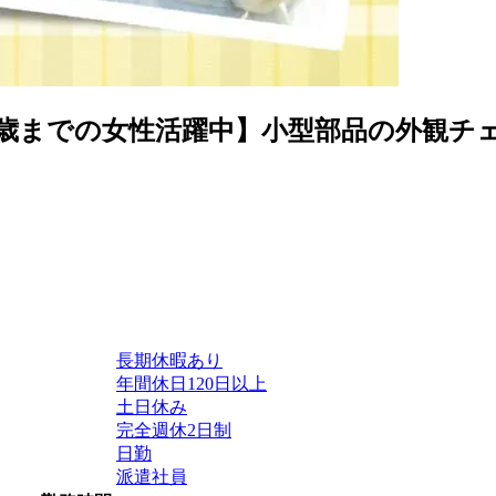
9歳までの女性活躍中】小型部品の外観チ
長期休暇あり
年間休日120日以上
土日休み
完全週休2日制
日勤
派遣社員