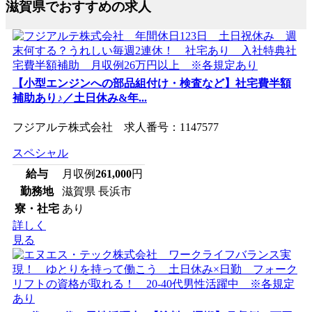
滋賀県でおすすめの求人
【小型エンジンへの部品組付け・検査など】社宅費半額
補助あり♪／土日休み&年...
フジアルテ株式会社 求人番号：1147577
スペシャル
給与
月収例
261,000
円
勤務地
滋賀県 長浜市
寮・社宅
あり
詳しく
見る