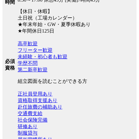
時間
【休日・休暇】
土日祝（工場カレンダー）
★年末年始・GW・夏季休暇あり
★年間休日125日
高卒歓迎
フリーター歓迎
未経験・初心者も歓迎
必須
学歴不問
資格
第二新卒歓迎
組立図面を読むことができる方
正社員登用あり
資格取得支援あり
赴任旅費の補助あり
交通費支給
社会保険完備
研修あり
制服貸与