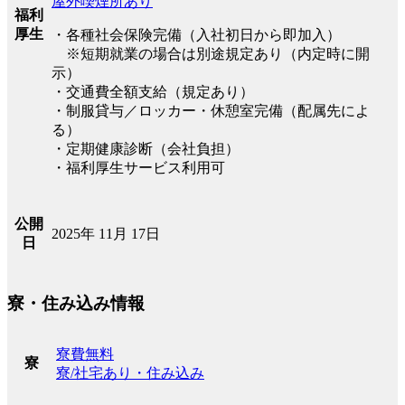
屋外喫煙所あり
福利
厚生
・各種社会保険完備（入社初日から即加入）
※短期就業の場合は別途規定あり（内定時に開
示）
・交通費全額支給（規定あり）
・制服貸与／ロッカー・休憩室完備（配属先によ
る）
・定期健康診断（会社負担）
・福利厚生サービス利用可
公開
2025年 11月 17日
日
寮・住み込み情報
寮費無料
寮
寮/社宅あり・住み込み