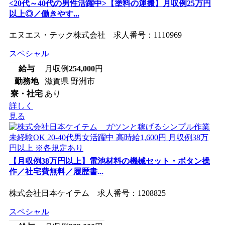
<20代～40代の男性活躍中>【塗料の運搬】月収例25万円
以上◎／働きやす...
エヌエス・テック株式会社 求人番号：1110969
スペシャル
給与
月収例
254,000
円
勤務地
滋賀県 野洲市
寮・社宅
あり
詳しく
見る
【月収例38万円以上】電池材料の機械セット・ボタン操
作／社宅費無料／履歴書...
株式会社日本ケイテム 求人番号：1208825
スペシャル