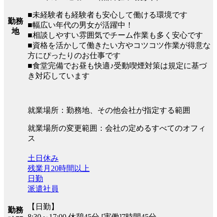
■未経験者も経験者も安心して働ける環境です
勤務
■幅広い年代の男女が活躍中！
地
■相談しやすい雰囲気でチーム作業も多く安心です
■資格を活かして働きたい方やコツコツ作業が得意な
方にぴったりのお仕事です
■食堂完備でお昼も快適♪受動喫煙対策は規定に基づ
き対応しています
就業場所：勤務地、その他会社が指定する範囲
就業場所の変更範囲：会社の定めるすべてのオフィ
ス
土日休み
残業月20時間以上
日勤
派遣社員
【日勤】
勤務
8:30～17:00 休憩45分 [実働]7時間45分