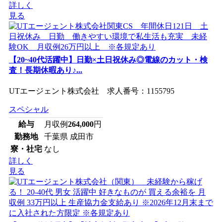
詳しく
見る
【20~40代活躍中】日勤×土日祝休み◎電線のカット・検
査！長期休暇あり♪...
UTエージェント株式会社 求人番号：1155795
スペシャル
給与
月収例
264,000
円
勤務地
千葉県 成田市
寮・社宅
なし
詳しく
見る