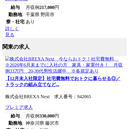
給与
月収例
217,000
円
勤務地
千葉県 野田市
寮・社宅
あり
詳しく
見る
関東の求人
【12月末入社限定】社宅費無料でおトクに暮らせる◎／
トラックの組み立てなど...
株式会社BREXA Next 求人番号：942065
プレミア求人
給与
月収例
330,000
円
勤務地
神奈川県 藤沢市