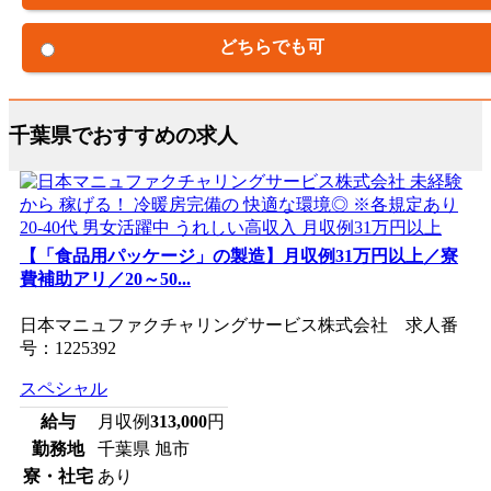
どちらでも可
千葉県でおすすめの求人
【「食品用パッケージ」の製造】月収例31万円以上／寮
費補助アリ／20～50...
日本マニュファクチャリングサービス株式会社 求人番
号：1225392
スペシャル
給与
月収例
313,000
円
勤務地
千葉県 旭市
寮・社宅
あり