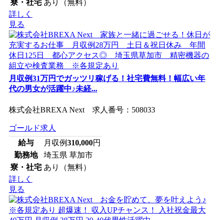
寮・社宅
あり（無料）
詳しく
見る
月収例31万円でガッツリ稼げる！社宅費無料！幅広い年
代の男女が活躍中♪未経...
株式会社BREXA Next 求人番号：508033
ゴールド求人
給与
月収例
310,000
円
勤務地
埼玉県 草加市
寮・社宅
あり（無料）
詳しく
見る