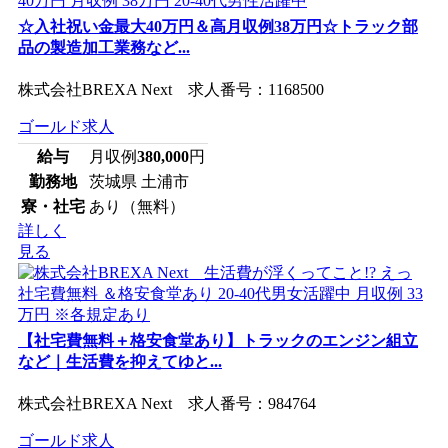
☆入社祝い金最大40万円＆高月収例38万円☆トラック部
品の製造加工業務など...
株式会社BREXA Next 求人番号：1168500
ゴールド求人
給与
月収例
380,000
円
勤務地
茨城県 土浦市
寮・社宅
あり（無料）
詳しく
見る
【社宅費無料＋格安食堂あり】トラックのエンジン組立
など｜生活費を抑えてゆと...
株式会社BREXA Next 求人番号：984764
ゴールド求人