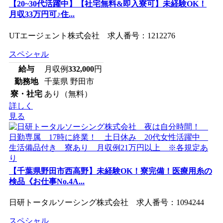
【20~30代活躍中】【社宅無料&即入寮可】未経験OK！
月収33万円可♪住...
UTエージェント株式会社 求人番号：1212276
スペシャル
給与
月収例
332,000
円
勤務地
千葉県 野田市
寮・社宅
あり（無料）
詳しく
見る
【千葉県野田市西高野】未経験OK！寮完備！医療用糸の
検品《お仕事No.4A...
日研トータルソーシング株式会社 求人番号：1094244
スペシャル