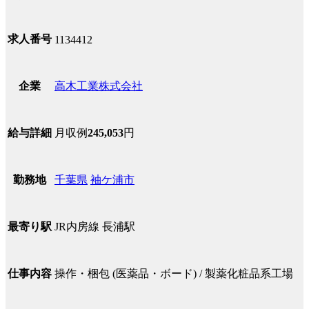
求人番号
1134412
高木工業株式会社
企業
月収例
245,053
円
給与詳細
千葉県
袖ケ浦市
勤務地
JR内房線 長浦駅
最寄り駅
操作・梱包 (医薬品・ボード) / 製薬化粧品系工場
仕事内容