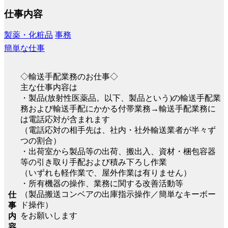
仕事内容
製薬・化粧品
事務
簡単な仕事
◇輸送手配業務のお仕事◇
主な仕事内容は
・製品(放射性医薬品。以下、製品という)の輸送手配業
務および輸送手配にかかる付帯業務→輸送手配業務に
は電話応対が含まれます
（電話応対の相手先は、社内・社外輸送業者が半々ず
つの割合）
・出荷室から製品等の出荷、搬出入、資材・梱包容器
等の引き取り手配および積み下ろし作業
（いずれも軽作業で、屋外作業は有りません）
・所有機器の操作、業務に関する改善活動等
（製品搬送コンベアの出庫指示操作／簡単なキーボー
仕
ド操作）
事
をお願いします
内
容