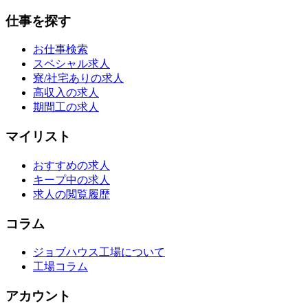
仕事を探す
お仕事検索
スペシャル求人
寮/社宅ありの求人
高収入の求人
期間工の求人
マイリスト
おすすめの求人
キープ中の求人
求人の閲覧履歴
コラム
ジョブハウス工場について
工場コラム
アカウント