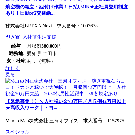
航空機の組立・組付け作業！日払いOK★正社員登用制度
あり！日勤or2交替勤...
株式会社BREXA Next 求人番号：1007678
即入寮+入社前生活支援
給与
月収例
380,000
円
勤務地
愛知県 半田市
寮・社宅
あり（無料）
詳しく
見る
【緊急募集！】＼入社祝い金70万円／月収例42万円以上
★高収入ワーク｜トヨ...
Man to Man株式会社 三河オフィス 求人番号：1157975
スペシャル