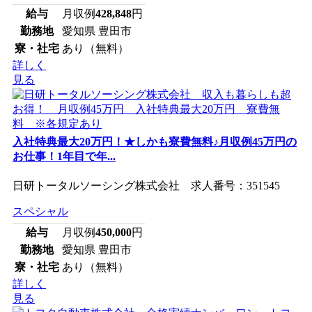
給与
月収例
428,848
円
勤務地
愛知県 豊田市
寮・社宅
あり（無料）
詳しく
見る
入社特典最大20万円！★しかも寮費無料♪月収例45万円の
お仕事！1年目で年...
日研トータルソーシング株式会社 求人番号：351545
スペシャル
給与
月収例
450,000
円
勤務地
愛知県 豊田市
寮・社宅
あり（無料）
詳しく
見る