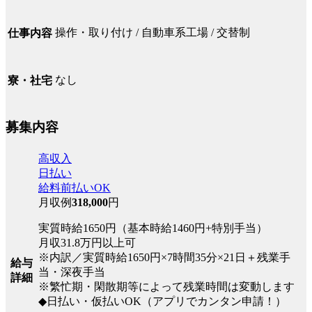
操作・取り付け / 自動車系工場 / 交替制
仕事内容
なし
寮・社宅
募集内容
高収入
日払い
給料前払いOK
月収例
318,000
円
実質時給1650円（基本時給1460円+特別手当）
月収31.8万円以上可
※内訳／実質時給1650円×7時間35分×21日＋残業手
給与
当・深夜手当
詳細
※繁忙期・閑散期等によって残業時間は変動します
◆日払い・仮払いOK（アプリでカンタン申請！）