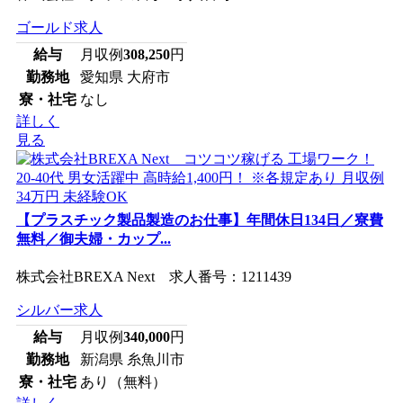
ゴールド求人
給与
月収例
308,250
円
勤務地
愛知県 大府市
寮・社宅
なし
詳しく
見る
【プラスチック製品製造のお仕事】年間休日134日／寮費
無料／御夫婦・カップ...
株式会社BREXA Next 求人番号：1211439
シルバー求人
給与
月収例
340,000
円
勤務地
新潟県 糸魚川市
寮・社宅
あり（無料）