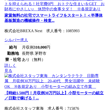
家賃無料の社宅でスマートライフをスタート！＜半導体
基板製造の機械操作・検査...
株式会社BREXA Next 求人番号：1085993
シルバー求人
給与
月収例
310,000
円
勤務地
長野県 茅野市
寮・社宅
あり（無料）
詳しく
見る
【時給1,500円！月収例30万円以上】小型モーターの組立
／日勤で稼げる！...
株式会社スタッフ東海 求人番号：715876