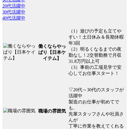
20代活躍中
30代活躍中
40代活躍中
（1）遊びの予定も立てや
すい！土日休み＆長期休暇
年3回
働くならやっ
（2）明るくなるまでの夜
ぱり【日本ケ
勤なし！2交替勤務で月収
イテム】
31.8万円以上可
（3）事前の工場見学で安
心してお仕事スタート！
▽20代～30代のスタッフが
活躍中
製造のお仕事が初めてで
も、
職場の雰囲気
先輩スタッフさんや社員さ
んが
丁寧に作業を教えてくれる