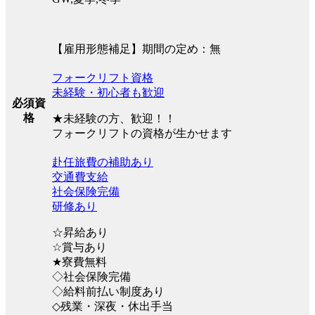
【雇用形態補足】期間の定め：無
フォークリフト資格
未経験・初心者も歓迎
必須資
格
★未経験の方、歓迎！！
フォークリフトの資格が生かせます
赴任旅費の補助あり
交通費支給
社会保険完備
研修あり
☆昇給あり
☆賞与あり
★寮費無料
◇社会保険完備
◇給料前払い制度あり
◇残業・深夜・休出手当