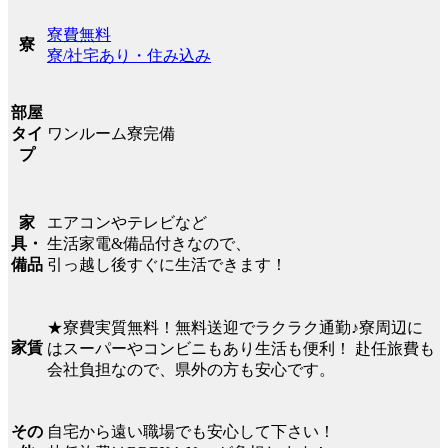
寮費無料
寮
寮/社宅あり・住み込み
部屋
ワンルーム寮完備
タイ
プ
エアコンやテレビなど
家
生活家電&備品付きなので、
具・
引っ越し後すぐに生活できます！
備品
★寮費実質無料！無料送迎でラクラク通勤♪寮周辺に
家賃
はスーパーやコンビニもあり生活も便利！ 赴任旅費も
会社負担なので、県外の方も安心です。
自宅から遠い職場でも安心して下さい！
その