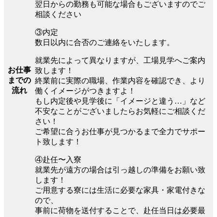
翌日からの勤務も可能な場合もございますのでご
相談ください
③内定
数日以内に合否のご連絡をいたします。
就業先によって異なりますが、工場見学へご案内
お仕事
致します！
までの
終業前に実際の職場、作業内容を確認でき、より
流れ
働くイメージがつきますよ！
もし内定後や見学後に「イメージと違う…」など
不安なことがございましたらお気軽にご相談くだ
さい！
ご希望に合うお仕事が見つかるまで全力でサポー
ト致します！
④赴任〜入寮
就業先が遠方の場合は引っ越しの準備をお願い致
します！
ご用意する寮には生活に必要な家具・家電付きな
ので、
事前に荷物を送付することで、赴任当日は必要最