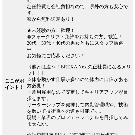
利！
赴任旅費も会社負担なので、県外の方も安心で
す。
寮から無料送迎あり！
★未経験の方、歓迎！
◎フォークリフト免許をお持ちの方、歓迎！
20代・30代・40代の男女ともにスタッフ活躍
中！
お気軽にご応募ください！
《他とは違う！BREXA Nextの正社員になるメリ
ット！》
☆体を動かす仕事が多いので体力に自信がある
ここがポ
方必見！
イント！
・常用雇用なので安定してキャリアアップが目
指せます。
リーダーシップを発揮して内勤管理職や、技術
を磨いて技術職への道も可能です。
現場・業界のプロフェッショナルを目指してみ
ませんか。
☆社員数126,543人（2023年12月31日現在）