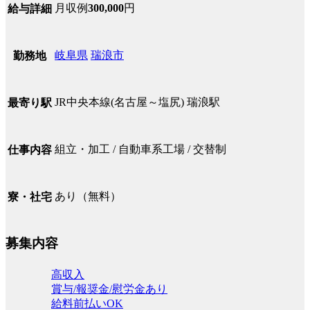
月収例
300,000
円
給与詳細
岐阜県
瑞浪市
勤務地
JR中央本線(名古屋～塩尻) 瑞浪駅
最寄り駅
組立・加工 / 自動車系工場 / 交替制
仕事内容
あり（無料）
寮・社宅
募集内容
高収入
賞与/報奨金/慰労金あり
給料前払いOK