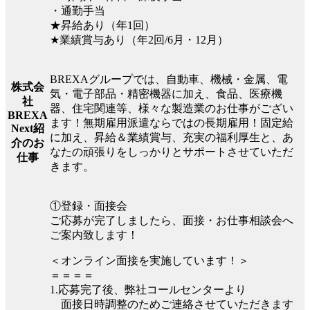
・通勤手当
★昇給あり（年1回）
★業績賞与あり（年2回/6月・12月）
BREXAグループでは、自動車、機械・金属、電
株式会
気・電子部品・精密機器に加え、食品、医療機
社
器、住宅関連等、様々な製造業のお仕事がござい
BREXA
ます！無期雇用派遣ならではの長期雇用！固定給
Next紹
に加え、昇給＆業績賞与、充実の福利厚生と、あ
介のお
なたの頑張りをしっかりとサポートさせていただ
仕事
きます。
①登録・面接会
ご応募が完了しましたら、面接・お仕事相談会へ
ご案内致します！
＜オンライン面接を実施しています！＞
＝＝＝＝
1.応募完了後、弊社コールセンターより
面接日時調整のためご連絡させていただきます