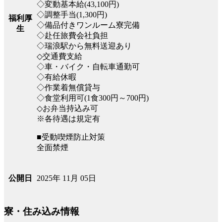
◇変動基本給(43,100円)
◇調整手当(1,300円)
福利厚
◇備品付きワンルーム寮完備
生
◇赴任旅費会社負担
◇瑞浪駅から無料送迎あり
◇交通費支給
◇車・バイク・自転車通勤可
◇有給休暇
◇作業着無償貸与
◇食堂利用可(1食300円～700円)
◇お弁当持込み可
※各待遇は規定有
■受動喫煙防止対策
全面禁煙
2025年 11月 05日
公開日
寮・住み込み情報