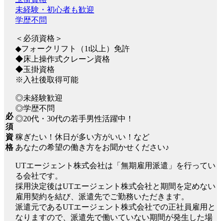
未経験・初心者も歓迎
学歴不問
＜必須資格＞
◆フォークリフト（1t以上）免許
◆床上操作式クレーン資格
◆玉掛資格
※入社後取得可能
◎未経験歓迎
◎学歴不問
必
◎20代・30代の若手男性活躍中！
須
稼ぎたい！休日が多い方がいい！など
資
あなたの希望の働き方をお聞かせください♪
格
UTエージェント株式会社は「無期雇用派遣」を行ってい
る会社です。
採用決定後はUTエージェント株式会社と期間を定めない
雇用契約を結び、派遣先でご勤務いただきます。
派遣元であるUTエージェント株式会社での正社員雇用と
なりますので、派遣先で働いていない期間が発生した場