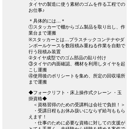
タイヤの製造に使う素材のゴムを作る工程での
お仕事♪
＊具体的には…＊
①スタッカーで棚からゴム製品を取り出し、作
業台まで運搬
※スタッカーとは…プラスチックコンテナやダ
ンボールケースを数段積み重ねる作業を自動で
行う段積み装置
②タイヤ成型でのゴム部品の貼り付け
③タイヤの内面確認、機材を利用しタイヤを起
こし運搬
④使用後のポリシートを集め、所定の回収場所
まで運搬
◆フォークリフト・床上操作式クレーン ・玉
掛資格◆
＜資格習得のための受講料は会社で負担！＞
・受講日程もお休み扱いにならず給与ももら
えます！
・仕事のために必要な資格に対しての支援が
とても手厚く、未経験から経験を積める案件で