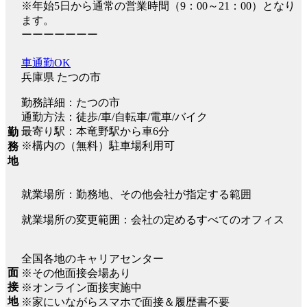
※年始5日から通常の営業時間（9：00～21：00）となり
ます。
ーーーーーーー
車通勤OK
兵庫県 たつの市
勤務詳細：たつの市
通勤方法：徒歩/車/自転車/電車/バイク
最寄り駅：本竜野駅から車6分
勤
※構内の（無料）駐車場利用可
務
地
就業場所：勤務地、その他会社が指定する範囲
就業場所の変更範囲：会社の定めるすべてのオフィス
全国各地のキャリアセンター
面
※その他面接会場あり
接
※オンライン面接実施中
地
※家にいながらスマホで面接＆履歴書不要