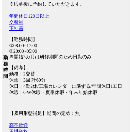
※応募後に予約していただきます。
年間休日120日以上
交替制
正社員
【勤務時間】
①08:00~17:00
②20:00~05:00
※開始3カ月は研修期間のため日勤のみ
勤
務
【備考】
時
勤務：2交替
間
休憩：3回 計60分
休日：4勤2休/工場カレンダーに準ずる/年間休日133日
休暇：GW休暇・夏季休暇・年末年始休暇
【雇用形態補足】期間の定め：無
高卒歓迎
玉掛資格