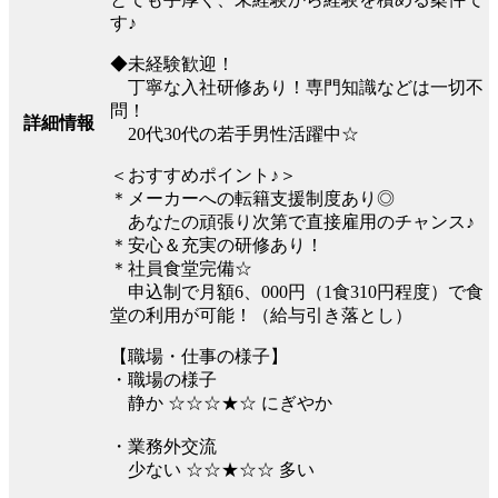
す♪
◆未経験歓迎！
丁寧な入社研修あり！専門知識などは一切不
問！
詳細情報
20代30代の若手男性活躍中☆
＜おすすめポイント♪＞
＊メーカーへの転籍支援制度あり◎
あなたの頑張り次第で直接雇用のチャンス♪
＊安心＆充実の研修あり！
＊社員食堂完備☆
申込制で月額6、000円（1食310円程度）で食
堂の利用が可能！（給与引き落とし）
【職場・仕事の様子】
・職場の様子
静か ☆☆☆★☆ にぎやか
・業務外交流
少ない ☆☆★☆☆ 多い