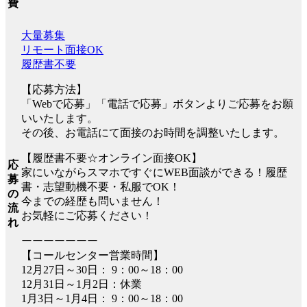
費
大量募集
リモート面接OK
履歴書不要
【応募方法】
「Webで応募」「電話で応募」ボタンよりご応募をお願
いいたします。
その後、お電話にて面接のお時間を調整いたします。
【履歴書不要☆オンライン面接OK】
応
家にいながらスマホですぐにWEB面談ができる！履歴
募
書・志望動機不要・私服でOK！
の
今までの経歴も問いません！
流
お気軽にご応募ください！
れ
ーーーーーーー
【コールセンター営業時間】
12月27日～30日： 9：00～18：00
12月31日～1月2日：休業
1月3日～1月4日： 9：00～18：00