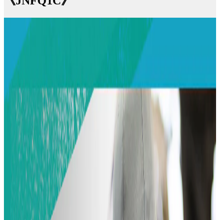
《JNFQ1C》