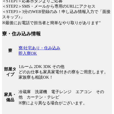
＜STEP1＞応募ボタンよりご応募
＜STEP2＞SMS・メールから専用のURLにアクセス
＜STEP3＞3分のWEB登録のみ！申し込み情報入力で「面接
スキップ♪」
※最後にお電話で担当者と簡単なやり取りがあります"
寮・住み込み情報
寮/社宅あり・住み込み
寮
即入寮OK
1ルーム 2DK 3DK その他
部屋タ
どのお仕事も家具家電付きの寮をご用意します。
イプ
家族寮も相談OK！
冷蔵庫 洗濯機 電子レンジ エアコン その
家具・
他 カーテン・テレビ
備品
※寮により異なる場合がございます。