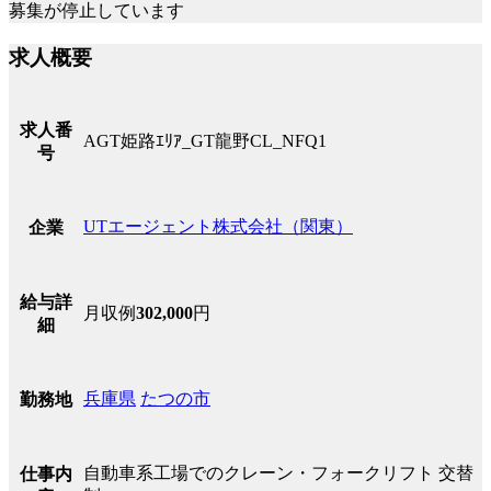
募集が停止しています
求人概要
求人番
AGT姫路ｴﾘｱ_GT龍野CL_NFQ1
号
UTエージェント株式会社（関東）
企業
給与詳
月収例
302,000
円
細
兵庫県
たつの市
勤務地
自動車系工場でのクレーン・フォークリフト 交替
仕事内