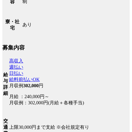
制
容
寮・社
あり
宅
募集内容
高収入
週払い
日払い
給
給料前払いOK
与
月収例
302,000
円
詳
細
月給 ：240,000円～
月収例：302,000円(月給＋各種手当)
交
上限30,000円まで支給 ※会社規定有り
通