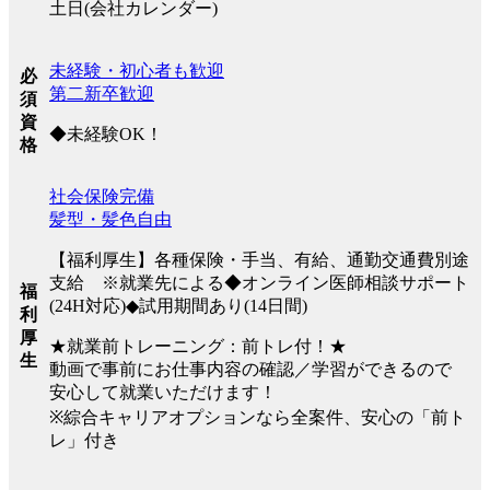
土日(会社カレンダー)
未経験・初心者も歓迎
必
第二新卒歓迎
須
資
◆未経験OK！
格
社会保険完備
髪型・髪色自由
【福利厚生】各種保険・手当、有給、通勤交通費別途
支給 ※就業先による◆オンライン医師相談サポート
福
(24H対応)◆試用期間あり(14日間)
利
厚
★就業前トレーニング：前トレ付！★
生
動画で事前にお仕事内容の確認／学習ができるので
安心して就業いただけます！
※綜合キャリアオプションなら全案件、安心の「前ト
レ」付き