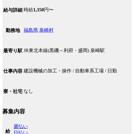
時給
1,350
円〜
給与詳細
福島県
泉崎村
勤務地
JR東北本線(黒磯～利府・盛岡) 泉崎駅
最寄り駅
建設機械の加工・操作 / 自動車系工場 / 日勤
仕事内容
なし
寮・社宅
募集内容
週払い
給
日払い