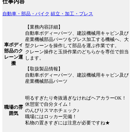
仕事内容
自動車・部品・バイク
組立・加工・プレス
【業務内容詳細】
自動車ボディーパーツ、建設機械用キャビン及び
産業機械部品パーツをプレス加工する機械へ、大
車ボディ
型クレーンを操作して部品を運ぶ作業です。
部品のク
クレーン操作と玉掛作業のどちらかを専任で担当
レーン運
します。
搬
【取扱製品情報】
自動車ボディーパーツ、建設機械用キャビン及び
産業機械部品パーツ
明るすぎたり奇抜過ぎなければヘアカラーOK！
休憩室で自分タイム！
職場の雰
のんびりスマホチェック♪
囲気
職場にはロッカー完備！
私物の置きすぎには注意が必要ですね★