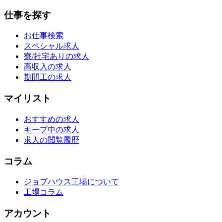
仕事を探す
お仕事検索
スペシャル求人
寮/社宅ありの求人
高収入の求人
期間工の求人
マイリスト
おすすめの求人
キープ中の求人
求人の閲覧履歴
コラム
ジョブハウス工場について
工場コラム
アカウント