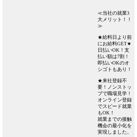
≪当社の就業3
大メリット！！
≫
★給料日より前
にお給料GET★
日払いOK！支
払い額は7割！
即払いOKのオ
シゴトもあり！
★来社登録不
要！ノンストッ
プで職場見学！
オンライン登録
でスピード就業
もOK！
就業までの接触
機会の最小化を
実現しました。