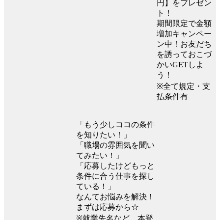
円】をプレゼン
ト！
期間限定で金額
増加キャンペー
ン中！お友だち
を誘っておこづ
かいGETしよ
う！
※全て規定・支
払条件有
「もう少しココの条件
を知りたい！」
「職場の雰囲気を聞い
てみたい！」
「応募したけどもっと
条件に合う仕事を探し
ている！」
なんてお悩みを解決！
まずは応募から☆
※就業先名など、本登