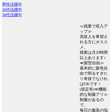
男性活躍中
20代活躍中
30代活躍中
≪残業で収入ア
ップ≫
高収入を希望さ
れる方にオスス
メ。
残業は月20時間
以上あります♪
≪髪型自由≫
基本的に髪色自
由で明るすぎた
り奇抜でなけれ
ばOKです！
(規定有)≪機能
的な制服アリ≫
制服があるの
で、
毎日の服装の悩