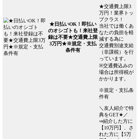
★交通費上限3
万円！業界トッ
プクラス！
★日払いOK！即払い
当社では働くあ
のオシゴトも！来社登
なたの負担を軽
録は不要★交通費上限
減する為に
3万円★※規定・支払
交通費別途支給
条件有
（非課税）を行
っています。
※交通費込みの
場合は所得税が
かかります。
※規定・支払条
件有
＼友人紹介で特
典をGET★／
⇒紹介した方に
【10万円】、さ
れた方に【5万