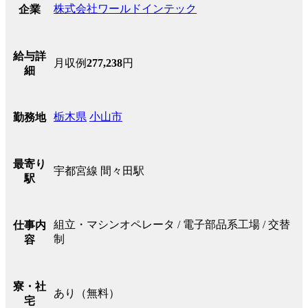
株式会社ワールドインテック
企業
給与詳
月収例
277,238
円
細
栃木県
小山市
勤務地
最寄り
宇都宮線 間々田駅
駅
組立・マシンオペレータ / 電子部品系工場 / 交替
仕事内
制
容
寮・社
あり（無料）
宅