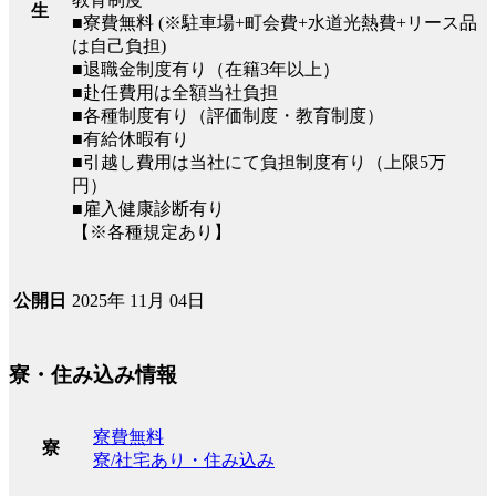
生
■寮費無料 (※駐車場+町会費+水道光熱費+リース品
は自己負担)
■退職金制度有り（在籍3年以上）
■赴任費用は全額当社負担
■各種制度有り（評価制度・教育制度）
■有給休暇有り
■引越し費用は当社にて負担制度有り（上限5万
円）
■雇入健康診断有り
【※各種規定あり】
2025年 11月 04日
公開日
寮・住み込み情報
寮費無料
寮
寮/社宅あり・住み込み