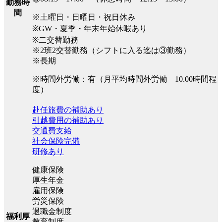
勤務時
間
※土曜日・日曜日・祝日休み
※GW・夏季・年末年始休暇あり
※二交替勤務
※2班2交替勤務（シフトに入る迄は③勤務）
※長期
※時間外労働：有（月平均時間外労働 10.00時間程
度）
赴任旅費の補助あり
引越費用の補助あり
交通費支給
社会保険完備
研修あり
健康保険
厚生年金
雇用保険
労災保険
退職金制度
福利厚
教育制度