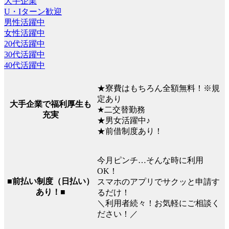
大手企業
U・Iターン歓迎
男性活躍中
女性活躍中
20代活躍中
30代活躍中
40代活躍中
★寮費はもちろん全額無料！※規
定あり
大手企業で福利厚生も
★二交替勤務
充実
★男女活躍中♪
★前借制度あり！
今月ピンチ…そんな時に利用
OK！
■前払い制度（日払い）
スマホのアプリでサクッと申請す
あり！■
るだけ！
＼利用者続々！お気軽にご相談く
ださい！／