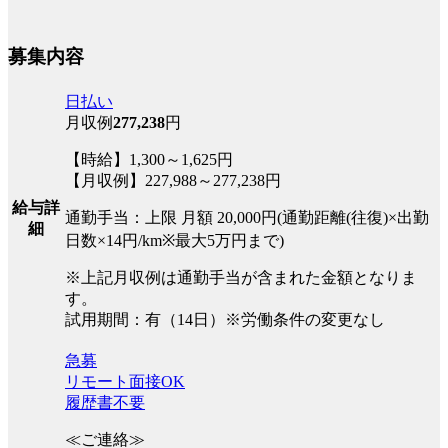
募集内容
日払い
月収例
277,238
円
【時給】1,300～1,625円
【月収例】227,988～277,238円
給与詳
通勤手当：上限 月額 20,000円(通勤距離(往復)×出勤
細
日数×14円/km※最大5万円まで)
※上記月収例は通勤手当が含まれた金額となりま
す。
試用期間：有（14日）※労働条件の変更なし
急募
リモート面接OK
履歴書不要
≪ご連絡≫