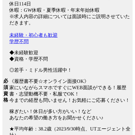
休日114日
休暇：GW休暇・夏季休暇・年末年始休暇
※求人内容の詳細については面談時にご説明させていた
だきます。
未経験・初心者も歓迎
学歴不問
◆未経験歓迎
◆資格・学歴不問
◎若手・ミドル男性活躍中！
必
《履歴書不要☆オンライン面接OK》
須
家にいながらスマホですぐにWEB面談ができる！履歴
資
書・志望動機不要・私服でOK！
格
今までの経歴も問いません！お気軽にご応募ください！
稼ぎたい！休日が多い方がいい！など
あなたの希望の働き方をお聞かせください♪
★平均年齢：38.2歳（2023/9/30時点、UTエージェント全