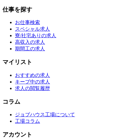
仕事を探す
お仕事検索
スペシャル求人
寮/社宅ありの求人
高収入の求人
期間工の求人
マイリスト
おすすめの求人
キープ中の求人
求人の閲覧履歴
コラム
ジョブハウス工場について
工場コラム
アカウント