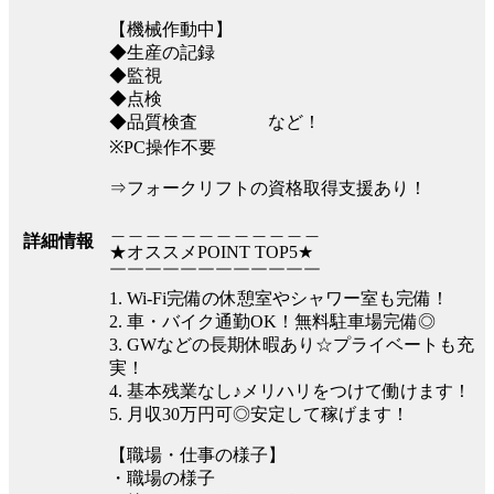
【機械作動中】
◆生産の記録
◆監視
◆点検
◆品質検査 など！
※PC操作不要
⇒フォークリフトの資格取得支援あり！
＿＿＿＿＿＿＿＿＿＿＿＿
詳細情報
★オススメPOINT TOP5★
￣￣￣￣￣￣￣￣￣￣￣￣
1. Wi-Fi完備の休憩室やシャワー室も完備！
2. 車・バイク通勤OK！無料駐車場完備◎
3. GWなどの長期休暇あり☆プライベートも充
実！
4. 基本残業なし♪メリハリをつけて働けます！
5. 月収30万円可◎安定して稼げます！
【職場・仕事の様子】
・職場の様子