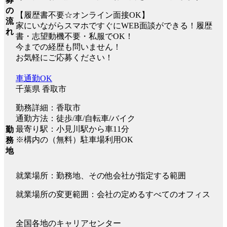
の
【履歴書不要☆オンライン面接OK】
流
家にいながらスマホですぐにWEB面談ができる！履歴
れ
書・志望動機不要・私服でOK！
今までの経歴も問いません！
お気軽にご応募ください！
車通勤OK
千葉県 香取市
勤務詳細：香取市
通勤方法：徒歩/車/自転車/バイク
最寄り駅：小見川駅から車11分
勤
※構内の（無料）駐車場利用OK
務
地
就業場所：勤務地、その他会社が指定する範囲
就業場所の変更範囲：会社の定めるすべてのオフィス
全国各地のキャリアセンター