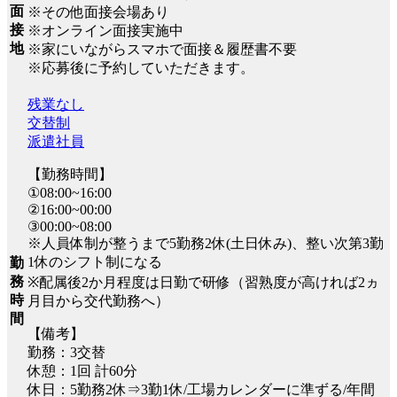
面
※その他面接会場あり
接
※オンライン面接実施中
地
※家にいながらスマホで面接＆履歴書不要
※応募後に予約していただきます。
残業なし
交替制
派遣社員
【勤務時間】
①08:00~16:00
②16:00~00:00
③00:00~08:00
※人員体制が整うまで5勤務2休(土日休み)、整い次第3勤
1休のシフト制になる
勤
務
※配属後2か月程度は日勤で研修（習熟度が高ければ2ヵ
時
月目から交代勤務へ）
間
【備考】
勤務：3交替
休憩：1回 計60分
休日：5勤務2休⇒3勤1休/工場カレンダーに準ずる/年間