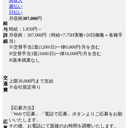
高収入
週払い
日払い
月収例
307,000
円
給
時給：1,850円～
与
月収例：307,000円（時給×7.75H実働×20日稼働＋各種手
詳
当）
細
※交替手当2直(1200/日)一律6,000円/月を含む
※交替手当3直(1600/日)一律16,000円/月を含む
※基本残業なし
交
上限30,000円まで支給
通
※会社規定有り
費
【応募方法】
「Webで応募」「電話で応募」ボタンよりご応募をお願
いいたします。
応
その後、お電話にて面接のお時間を調整いたします。
募