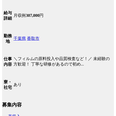
給与
月収例
307,000
円
詳細
勤務
千葉県
香取市
地
＼フィルムの原料投入や品質検査など！／ 未経験の
仕事
方歓迎！ 丁寧な研修があるので初め...
内容
寮・
あり
社宅
募集内容