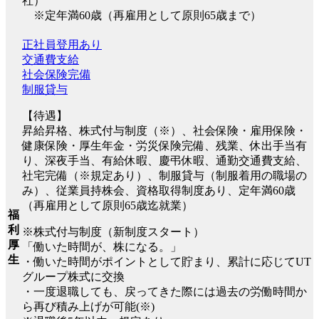
社）
※定年満60歳（再雇用として原則65歳まで）
正社員登用あり
交通費支給
社会保険完備
制服貸与
【待遇】
昇給昇格、株式付与制度（※）、社会保険・雇用保険・
健康保険・厚生年金・労災保険完備、残業、休出手当有
り、深夜手当、有給休暇、慶弔休暇、通勤交通費支給、
社宅完備（※規定あり）、制服貸与（制服着用の職場の
み）、従業員持株会、資格取得制度あり、定年満60歳
（再雇用として原則65歳迄就業）
福
利
※株式付与制度（新制度スタート）
厚
「働いた時間が、株になる。」
生
・働いた時間がポイントとして貯まり、累計に応じてUT
グループ株式に交換
・一度退職しても、戻ってきた際には過去の労働時間か
ら再び積み上げが可能(※)