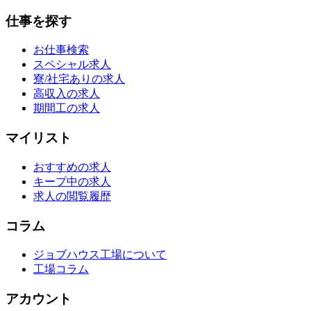
仕事を探す
お仕事検索
スペシャル求人
寮/社宅ありの求人
高収入の求人
期間工の求人
マイリスト
おすすめの求人
キープ中の求人
求人の閲覧履歴
コラム
ジョブハウス工場について
工場コラム
アカウント