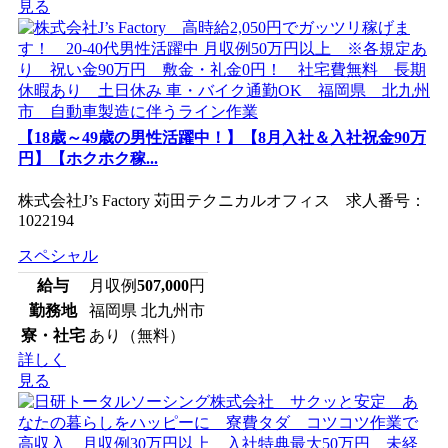
見る
【18歳～49歳の男性活躍中！】【8月入社＆入社祝金90万
円】【ホクホク稼...
株式会社J’s Factory 苅田テクニカルオフィス 求人番号：
1022194
スペシャル
給与
月収例
507,000
円
勤務地
福岡県 北九州市
寮・社宅
あり（無料）
詳しく
見る