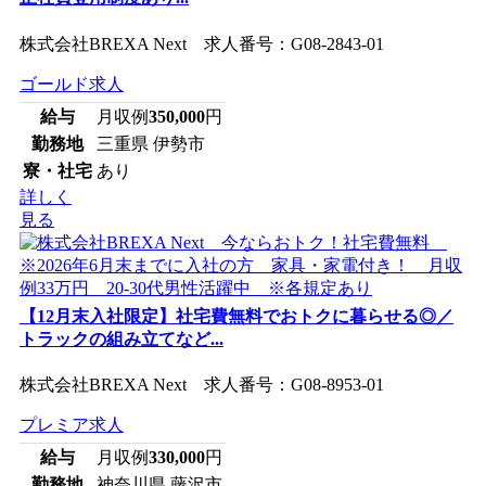
株式会社BREXA Next 求人番号：G08-2843-01
ゴールド求人
給与
月収例
350,000
円
勤務地
三重県 伊勢市
寮・社宅
あり
詳しく
見る
【12月末入社限定】社宅費無料でおトクに暮らせる◎／
トラックの組み立てなど...
株式会社BREXA Next 求人番号：G08-8953-01
プレミア求人
給与
月収例
330,000
円
勤務地
神奈川県 藤沢市