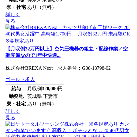
寮・社宅
あり（無料）
詳しく
見る
【月収例32万円以上】空気圧機器の組立・配線作業／空
調完備なので1年中快適...
株式会社BREXA Next 求人番号：G08-13798-02
ゴールド求人
給与
月収例
320,000
円
勤務地
茨城県 下妻市
寮・社宅
あり（無料）
詳しく
見る