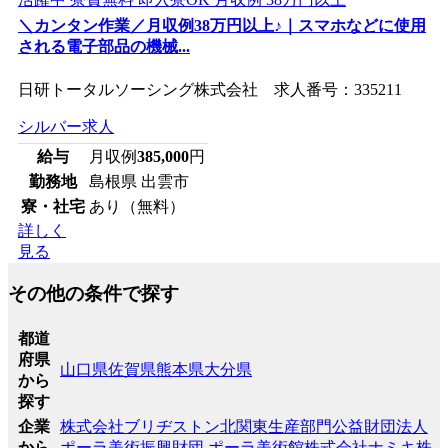
＼カンタン作業／月収例38万円以上♪｜スマホなどに使用
される電子部品の機械...
日研トータルソーシング株式会社 求人番号：335211
シルバー求人
給与
月収例
385,000
円
勤務地
島根県 出雲市
寮・社宅
あり（無料）
詳しく
見る
その他の条件で探す
都道
府県
山口県
佐賀県
熊本県
大分県
から
探す
企業
株式会社ブリヂストン北関東生産部門
公益財団法人
から
ポーラ美術振興財団 ポーラ美術館
株式会社ナミキ
株