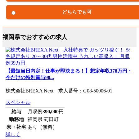
どちらでも可
福岡県でおすすめの求人
【最短当日内定！仕事が即決まる！】想定年収378万円・
今だけの特別賞与90...
株式会社BREXA Next 求人番号：G08-50006-01
スペシャル
給与
月収例
390,000
円
勤務地
福岡県 苅田町
寮・社宅
あり（無料）
詳しく