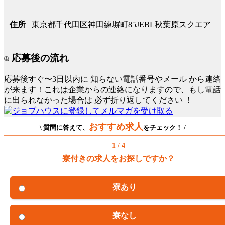
東京都千代田区神田練塀町85JEBL秋葉原スクエア
住所
応募後の流れ
応募後すぐ〜3日以内に
知らない電話番号やメール
から連絡
が来ます！これは企業からの連絡になりますので、もし電話
に出られなかった場合は
必ず折り返してください
！
おすすめ求人
\ 質問に答えて、
をチェック！ /
1 / 4
寮付きの求人をお探しですか？
寮あり
寮なし