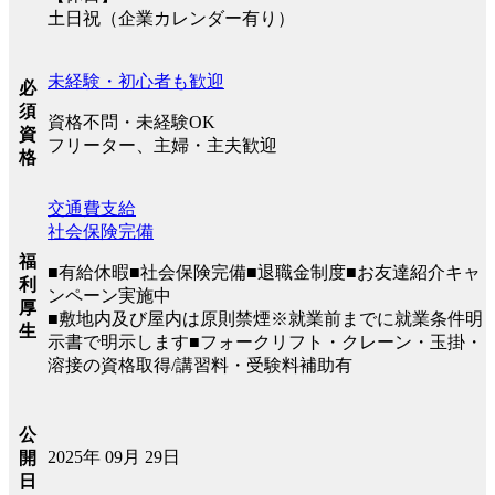
土日祝（企業カレンダー有り）
未経験・初心者も歓迎
必
須
資格不問・未経験OK
資
フリーター、主婦・主夫歓迎
格
交通費支給
社会保険完備
福
■有給休暇■社会保険完備■退職金制度■お友達紹介キャ
利
ンペーン実施中
厚
■敷地内及び屋内は原則禁煙※就業前までに就業条件明
生
示書で明示します■フォークリフト・クレーン・玉掛・
溶接の資格取得/講習料・受験料補助有
公
2025年 09月 29日
開
日