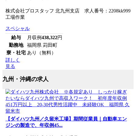
株式会社プロスタッフ 北九州支店 求人番号：2208kk999
工場作業
スペシャル
給与
月収例
438,322
円
勤務地
福岡県 苅田町
寮・社宅
あり（無料）
詳しく
見る
九州・沖縄の求人
【ダイハツ九州／久留米工場】期間従業員｜自動車エン
ジンの製造で、年収例45...