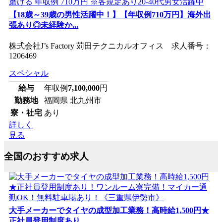
【18歳～39歳の男性活躍中！】【年収例710万円】海外出
張あり◎未経験か...
株式会社J’s Factory 苅田テクニカルオフィス 求人番号：
1206469
スペシャル
給与
年収例
7,100,000
円
勤務地
福岡県 北九州市
寮・社宅
あり
詳しく
見る
全国のおすすめ求人
大手メーカーでタイヤの成型加工業務！高時給1,500円★
正社員登用制度あり...