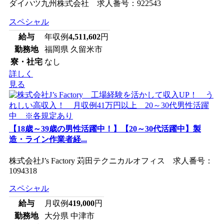
ダイハツ九州株式会社 求人番号：922543
スペシャル
給与
年収例
4,511,602
円
勤務地
福岡県 久留米市
寮・社宅
なし
詳しく
見る
【18歳～39歳の男性活躍中！】【20～30代活躍中】製
造・ライン作業者経...
株式会社J’s Factory 苅田テクニカルオフィス 求人番号：
1094318
スペシャル
給与
月収例
419,000
円
勤務地
大分県 中津市