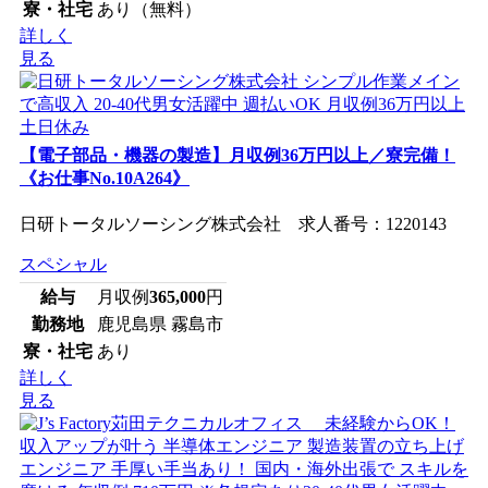
寮・社宅
あり（無料）
詳しく
見る
【電子部品・機器の製造】月収例36万円以上／寮完備！
《お仕事No.10A264》
日研トータルソーシング株式会社 求人番号：1220143
スペシャル
給与
月収例
365,000
円
勤務地
鹿児島県 霧島市
寮・社宅
あり
詳しく
見る