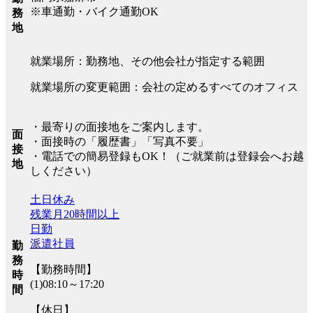
※車通勤・バイク通勤OK
務
地
就業場所：勤務地、その他会社が指定する範囲
就業場所の変更範囲：会社の定めるすべてのオフィス
・最寄りの面接地をご案内します。
面
・面接時の「履歴書」「写真不要」
接
・電話での簡易登録もOK！（ご就業前は登録会へお越
地
しください）
土日休み
残業月20時間以上
日勤
派遣社員
勤
務
【勤務時間】
時
(1)08:10～17:20
間
【休日】