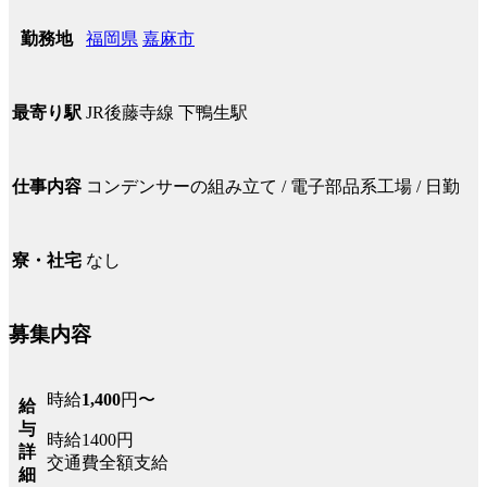
福岡県
嘉麻市
勤務地
JR後藤寺線 下鴨生駅
最寄り駅
コンデンサーの組み立て / 電子部品系工場 / 日勤
仕事内容
なし
寮・社宅
募集内容
時給
1,400
円〜
給
与
時給1400円
詳
交通費全額支給
細