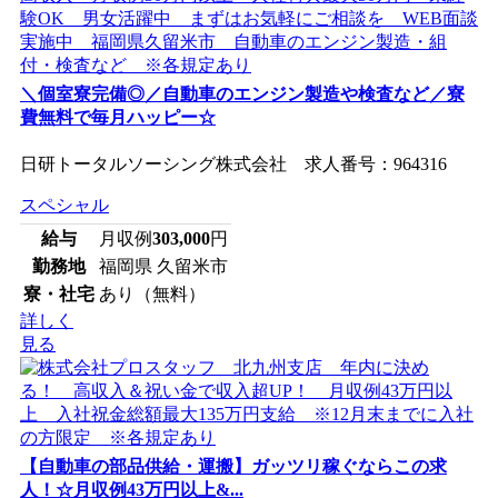
＼個室寮完備◎／自動車のエンジン製造や検査など／寮
費無料で毎月ハッピー☆
日研トータルソーシング株式会社 求人番号：964316
スペシャル
給与
月収例
303,000
円
勤務地
福岡県 久留米市
寮・社宅
あり（無料）
詳しく
見る
【自動車の部品供給・運搬】ガッツリ稼ぐならこの求
人！☆月収例43万円以上&...