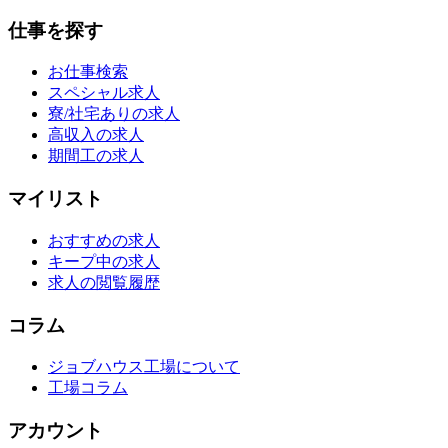
仕事を探す
お仕事検索
スペシャル求人
寮/社宅ありの求人
高収入の求人
期間工の求人
マイリスト
おすすめの求人
キープ中の求人
求人の閲覧履歴
コラム
ジョブハウス工場について
工場コラム
アカウント