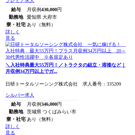
プレミア求人
給与
月収例
430,000
円
勤務地
愛知県 大府市
寮・社宅
あり（無料）
詳しく
見る
＼入社特典最大55万円！／トラクタの組立・溶接など｜
月収例34万円以上でガ...
日研トータルソーシング株式会社 求人番号：335209
シルバー求人
給与
月収例
346,000
円
勤務地
茨城県 つくばみらい市
寮・社宅
あり（無料）
詳しく
見る