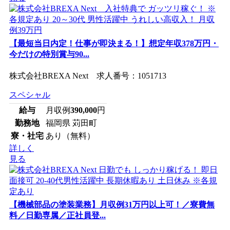
【最短当日内定！仕事が即決まる！】想定年収378万円・
今だけの特別賞与90...
株式会社BREXA Next 求人番号：1051713
スペシャル
給与
月収例
390,000
円
勤務地
福岡県 苅田町
寮・社宅
あり（無料）
詳しく
見る
【機械部品の塗装業務】月収例31万円以上可！／寮費無
料／日勤専属／正社員登...