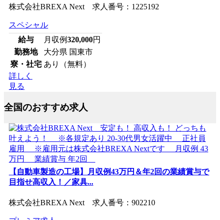
株式会社BREXA Next 求人番号：1225192
スペシャル
給与
月収例
320,000
円
勤務地
大分県 国東市
寮・社宅
あり（無料）
詳しく
見る
全国のおすすめ求人
【自動車製造の工場】月収例43万円＆年2回の業績賞与で
目指せ高収入！／家具...
株式会社BREXA Next 求人番号：902210