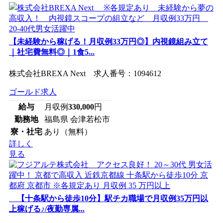
【未経験から稼げる！月収例33万円◎】内視鏡組み立て
｜社宅費無料◎｜1食5...
株式会社BREXA Next 求人番号：1094612
ゴールド求人
給与
月収例
330,000
円
勤務地
福島県 会津若松市
寮・社宅
あり（無料）
詳しく
見る
【十条駅から徒歩10分】駅チカ職場で月収例35万円以
上稼げる♪/夜勤専属...