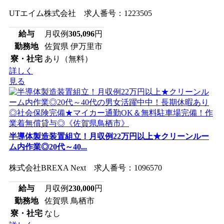
UTエイム株式会社 求人番号：1223505
給与
月収例
305,096
円
勤務地
佐賀県 伊万里市
寮・社宅
あり（無料）
詳しく
見る
半導体製造装置組立！月収例22万円以上★クリーンルー
ム内作業◎20代～40...
株式会社BREXA Next 求人番号：1096570
給与
月収例
230,000
円
勤務地
佐賀県 鳥栖市
寮・社宅
なし