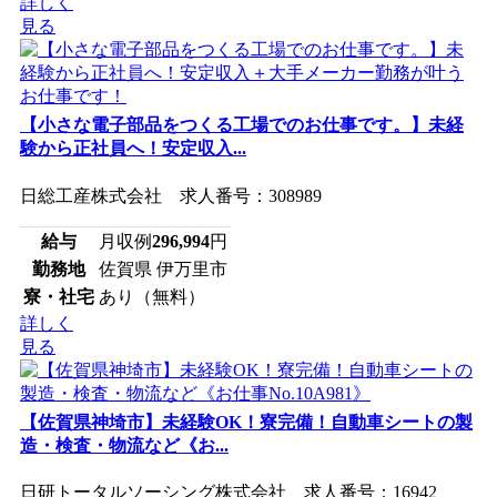
詳しく
見る
【小さな電子部品をつくる工場でのお仕事です。】未経
験から正社員へ！安定収入...
日総工産株式会社 求人番号：308989
給与
月収例
296,994
円
勤務地
佐賀県 伊万里市
寮・社宅
あり（無料）
詳しく
見る
【佐賀県神埼市】未経験OK！寮完備！自動車シートの製
造・検査・物流など《お...
日研トータルソーシング株式会社 求人番号：16942