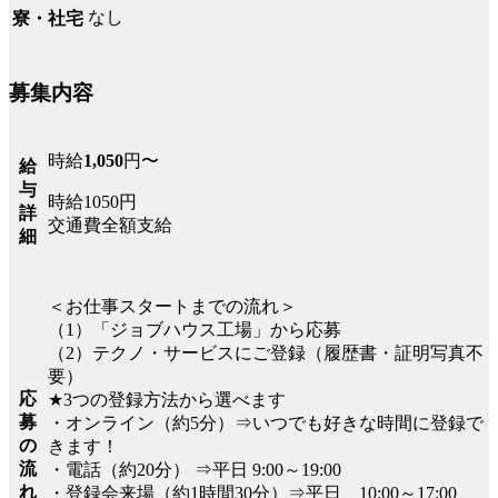
なし
寮・社宅
募集内容
時給
1,050
円〜
給
与
時給1050円
詳
交通費全額支給
細
＜お仕事スタートまでの流れ＞
（1）「ジョブハウス工場」から応募
（2）テクノ・サービスにご登録（履歴書・証明写真不
要）
応
★3つの登録方法から選べます
募
・オンライン（約5分）⇒いつでも好きな時間に登録で
の
きます！
流
・電話（約20分） ⇒平日 9:00～19:00
れ
・登録会来場（約1時間30分）⇒平日 10:00～17:00