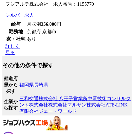
フジアルテ株式会社 求人番号：1155770
シルバー求人
給与
月収例
356,000
円
勤務地
京都府 京都市
寮・社宅
あり
詳しく
見る
その他の条件で探す
都道府
県から
福岡県
長崎県
探す
三和交通株式会社 八王子営業所
中電技術コンサルタ
企業か
ント株式会社
株式会社マルサン
株式会社ATE-LINK
ら探す
有限会社ジェー・ワールド