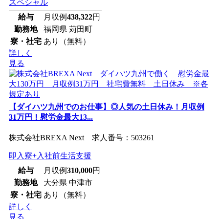
スペシャル
給与
月収例
438,322
円
勤務地
福岡県 苅田町
寮・社宅
あり（無料）
詳しく
見る
【ダイハツ九州でのお仕事】◎人気の土日休み！月収例
31万円！慰労金最大13...
株式会社BREXA Next 求人番号：503261
即入寮+入社前生活支援
給与
月収例
310,000
円
勤務地
大分県 中津市
寮・社宅
あり（無料）
詳しく
見る