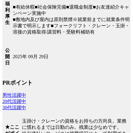
福
■有給休暇■社会保険完備■退職金制度■お友達紹介キャ
利
ンペーン実施中
厚
■敷地内及び屋内は原則禁煙※就業前までに就業条件明
生
示書で明示します■フォークリフト・クレーン・玉掛・
溶接の資格取得/講習料・受験料補助有
公
2025年 09月 29日
開
日
PRポイント
男性活躍中
20代活躍中
30代活躍中
玉掛け・クレーンの資格をお持ちの方尚良。業務
★ここ
に慣れるまでは日勤のみ。残業は少なめです。