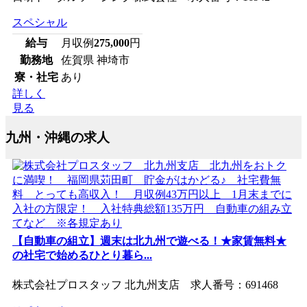
スペシャル
給与
月収例
275,000
円
勤務地
佐賀県 神埼市
寮・社宅
あり
詳しく
見る
九州・沖縄の求人
【自動車の組立】週末は北九州で遊べる！★家賃無料★
の社宅で始めるひとり暮ら...
株式会社プロスタッフ 北九州支店 求人番号：691468