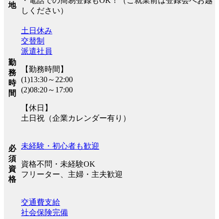
・電話での簡易登録もOK！（ご就業前は登録会へお越
地
しください）
土日休み
交替制
派遣社員
勤
【勤務時間】
務
(1)13:30～22:00
時
(2)08:20～17:00
間
【休日】
土日祝（企業カレンダー有り）
未経験・初心者も歓迎
必
須
資格不問・未経験OK
資
フリーター、主婦・主夫歓迎
格
交通費支給
社会保険完備