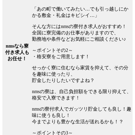
「あの町で働いてみたい…でも引っ越しにか
かる敷金・礼金はキビシイ…」
そんな方にはnmsの寮付き求人がおすすめ！
全国に寮完備のお仕事がありますので、
勤務地や条件などお気軽にご相談ください♪
nmsなら寮
～ポイントその2～
付き求人も
・格安寮をご用意します！
お任せ！
せっかく寮に住むなら家賃を抑えて、その分
を趣味に使ったり、
貯金したりしたいですよね？
nmsの寮は、自己負担額をできる限り抑えて、
格安で入寮できます！
nmsの寮付求人でガッツリ貯金しても良し！趣
味に使うも良し！
今までよりも豊かな生活が送れるかも！？
～ポイントその3～