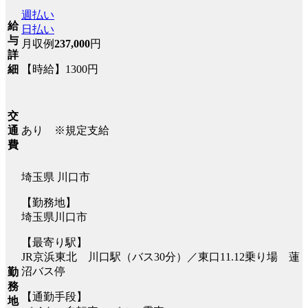
週払い
給
日払い
与
月収例
237,000
円
詳
【時給】1300円
細
交
あり ※規定支給
通
費
埼玉県 川口市
【勤務地】
埼玉県川口市
【最寄り駅】
JR京浜東北 川口駅（バス30分）／東口11.12乗り場 蓮
沼バス停
勤
務
【通勤手段】
地