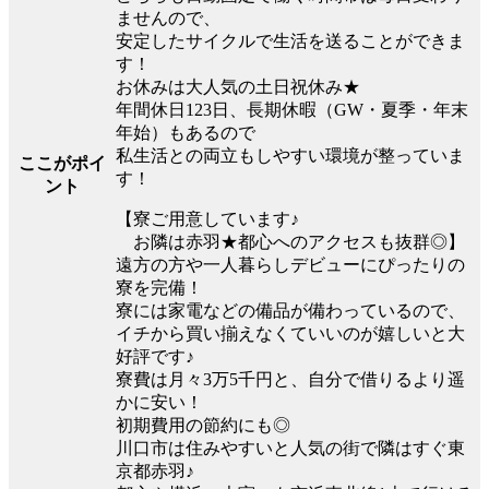
ませんので、
安定したサイクルで生活を送ることができま
す！
お休みは大人気の土日祝休み★
年間休日123日、長期休暇（GW・夏季・年末
年始）もあるので
私生活との両立もしやすい環境が整っていま
ここがポイ
す！
ント
【寮ご用意しています♪
お隣は赤羽★都心へのアクセスも抜群◎】
遠方の方や一人暮らしデビューにぴったりの
寮を完備！
寮には家電などの備品が備わっているので、
イチから買い揃えなくていいのが嬉しいと大
好評です♪
寮費は月々3万5千円と、自分で借りるより遥
かに安い！
初期費用の節約にも◎
川口市は住みやすいと人気の街で隣はすぐ東
京都赤羽♪