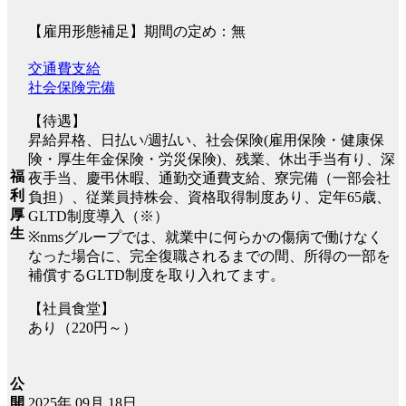
【雇用形態補足】期間の定め：無
交通費支給
社会保険完備
【待遇】
昇給昇格、日払い/週払い、社会保険(雇用保険・健康保
険・厚生年金保険・労災保険)、残業、休出手当有り、深
福
夜手当、慶弔休暇、通勤交通費支給、寮完備（一部会社
利
負担）、従業員持株会、資格取得制度あり、定年65歳、
厚
GLTD制度導入（※）
生
※nmsグループでは、就業中に何らかの傷病で働けなく
なった場合に、完全復職されるまでの間、所得の一部を
補償するGLTD制度を取り入れてます。
【社員食堂】
あり（220円～）
公
2025年 09月 18日
開