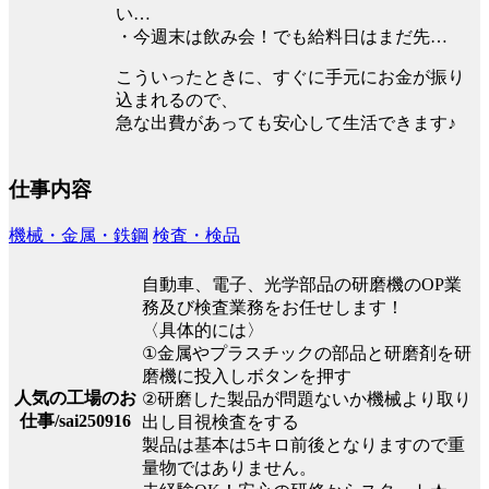
い…
・今週末は飲み会！でも給料日はまだ先…
こういったときに、すぐに手元にお金が振り
込まれるので、
急な出費があっても安心して生活できます♪
仕事内容
機械・金属・鉄鋼
検査・検品
自動車、電子、光学部品の研磨機のOP業
務及び検査業務をお任せします！
〈具体的には〉
①金属やプラスチックの部品と研磨剤を研
磨機に投入しボタンを押す
人気の工場のお
②研磨した製品が問題ないか機械より取り
仕事/sai250916
出し目視検査をする
製品は基本は5キロ前後となりますので重
量物ではありません。