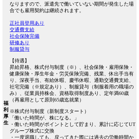
なりますので、派遣先で働いていない期間が発生した場
合でも雇用契約は継続されます。
正社員登用あり
交通費支給
社会保険完備
研修あり
制服貸与
【待遇】
昇給昇格、株式付与制度（※）、社会保険・雇用保険・
健康保険・厚生年金・労災保険完備、残業、休出手当有
り、深夜手当、有給休暇、慶弔休暇、通勤交通費支給、
社宅完備（※規定あり）、制服貸与（制服着用の職場の
み）、従業員持株会、資格取得制度あり、定年満60歳
（再雇用として原則65歳迄就業）
福
利
※株式付与制度（新制度スタート）
厚
「働いた時間が、株になる。」
生
・働いた時間がポイントとして貯まり、累計に応じてUT
グループ株式に交換
・一度退職しても、戻ってきた際には過去の労働時間か