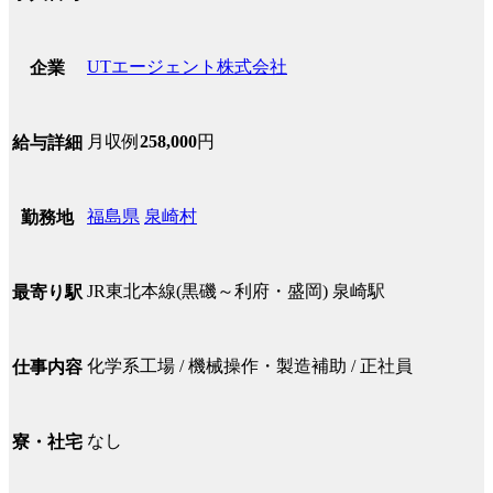
UTエージェント株式会社
企業
月収例
258,000
円
給与詳細
福島県
泉崎村
勤務地
JR東北本線(黒磯～利府・盛岡) 泉崎駅
最寄り駅
化学系工場 / 機械操作・製造補助 / 正社員
仕事内容
なし
寮・社宅