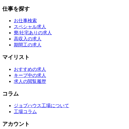
仕事を探す
お仕事検索
スペシャル求人
寮/社宅ありの求人
高収入の求人
期間工の求人
マイリスト
おすすめの求人
キープ中の求人
求人の閲覧履歴
コラム
ジョブハウス工場について
工場コラム
アカウント