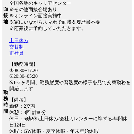
全国各地のキャリアセンター
面
※その他面接会場あり
接
※オンライン面接実施中
地
※家にいながらスマホで面接＆履歴書不要
※応募後に予約していただきます。
土日休み
交替制
正社員
【勤務時間】
①08:30~17:20
②20:30~05:20
※1~2ヶ月間、勤務態度や習熟度の様子を見て交替勤務を
開始します
勤
務
【備考】
時
勤務：2交替
間
休憩：3回 計80分
休日：5勤2休/土日休み/会社カレンダーに準ずる/年間休
日124日
休暇：GW休暇・夏季休暇・年末年始休暇