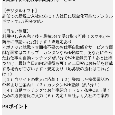
【デジタルギフト】
赴任での新規ご入社の方に！入社日に現金化可能なデジタル
ギフトで2万円分支給♪
【日払い制度】
利用申し込み完了後～最短5分で受け取り可能！スマホから
簡単に申請いただけます！※規定あり
＜ポチッと就職＞☆面接不要のお仕事自動紹介サービス☆面
倒な面接はスキップ！カンタンなWeb登録で、あなたに合っ
たお仕事を自動マッチング♪約5分でWeb登録完了！あとは待
つだけ、最短当日の内定獲得も可！※土日祝はお時間を頂戴
する場合がございます・規定あり《応募後の流れはこれだ
け！》
（１）当サイトの求人に応募！（２）登録した携帯電話の
SMSよりご案内！（３）カンタンWeb登録（約5分！）
（４）自動マッチングでお仕事紹介！（５）条件OK→働く
ための必要情報ご入力（６）内定！当社より入社のご案内
PRポイント