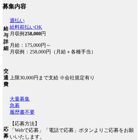
募集内容
週払い
給料前払いOK
給
月収例
258,000
円
与
詳
月給：175,000円～
細
月収例：258,000円（月給＋各種手当）
交
上限30,000円まで支給 ※会社規定有り
通
費
大量募集
急募
履歴書不要
【応募方法】
応
「Webで応募」「電話で応募」ボタンよりご応募をお願
募
いいたします。