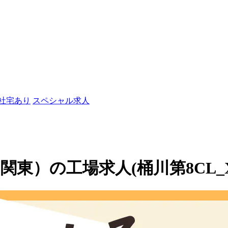
/社宅あり
スペシャル求人
東）の工場求人(桶川第8CL_X