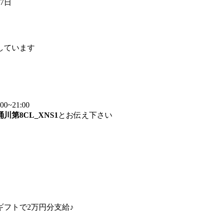
27日
しています
~21:00
桶川第8CL_XNS1
とお伝え下さい
フトで2万円分支給♪