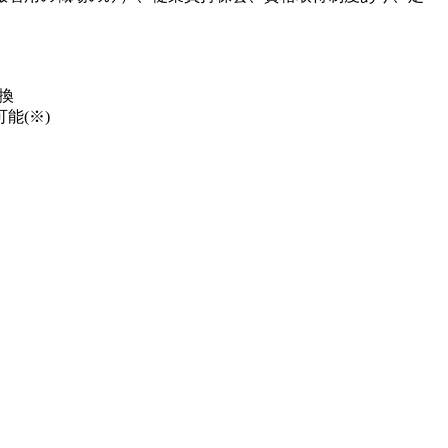
換
能(※)