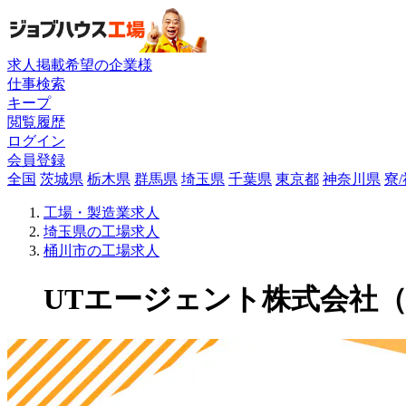
求人掲載希望の企業様
仕事検索
キープ
閲覧履歴
ログイン
会員登録
全国
茨城県
栃木県
群馬県
埼玉県
千葉県
東京都
神奈川県
寮
工場・製造業求人
埼玉県の工場求人
桶川市の工場求人
UTエージェント株式会社（関