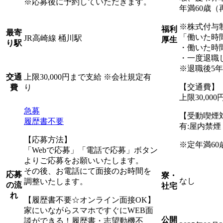
※応募後に予約していただきます。
年満60歳（
※株式付与
福利
最寄
「働いた時
JR高崎線 桶川駅
厚生
り駅
・働いた時
・一度退職
※退職後5
上限30,000円まで支給 ※会社規定有
交通
【交通費】
り
費
上限30,0
急募
【受動喫煙
履歴書不要
有:屋内禁
【応募方法】
※定年満60
「Webで応募」「電話で応募」ボタン
よりご応募をお願いいたします。
その後、お電話にて面接のお時間を
応募
寮・
なし
調整いたします。
の流
社宅
れ
【履歴書不要☆オンライン面接OK】
家にいながらスマホですぐにWEB面
公開
談ができる！履歴書・志望動機不