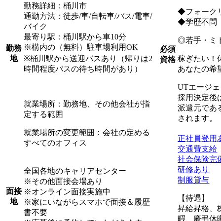
勤務詳細：桶川市
◆フォーク
通勤方法：徒歩/車/自転車/バス/電車/
◆学歴不問
バイク
最寄り駅：桶川駅から車10分
◎若手・ミ
※構内の（無料）駐車場利用OK
勤務
必須
※桶川駅から送迎バスあり（帰りは2
稼ぎたい！
地
資格
時間程度バスの待ち時間があり）
あなたの希
UTエージ
採用決定後
就業場所：勤務地、その他会社が指
派遣元であ
定する範囲
されます。
就業場所の変更範囲：会社の定める
正社員登用
すべてのオフィス
交通費支給
社会保険完
研修あり
全国各地のキャリアセンター
制服貸与
※その他面接会場あり
面接
※オンライン面接実施中
【待遇】
地
※家にいながらスマホで面接＆履歴
昇給昇格、
書不要
暇、慶弔休