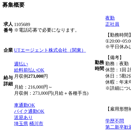
募集概要
夜勤
正社員
求人
1105689
※電話応募で必要になります。
番号
【勤務時間
①20:00~05:0
※平日休み
UTエージェント株式会社（関東）
企業
【備考】
勤務
勤務：夜勤
週払い
時間
休憩：1回 計
給料前払いOK
休日：5勤2
月収例
273,000
円
給与
休暇：年末
詳細
月給：216,000円～
※詳細につ
月収例：273,000円(月給＋各種手当)
車通勤OK
【雇用形態
バイク通勤OK
送迎あり
学歴不問
埼玉県
桶川市
第二新卒歓