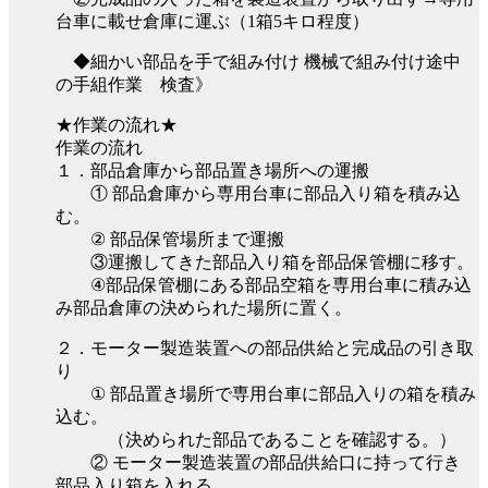
台車に載せ倉庫に運ぶ（1箱5キロ程度）
◆細かい部品を手で組み付け 機械で組み付け途中
の手組作業 検査》
★作業の流れ★
作業の流れ
１．部品倉庫から部品置き場所への運搬
① 部品倉庫から専用台車に部品入り箱を積み込
む。
② 部品保管場所まで運搬
③運搬してきた部品入り箱を部品保管棚に移す。
④部品保管棚にある部品空箱を専用台車に積み込
み部品倉庫の決められた場所に置く。
２．モーター製造装置への部品供給と完成品の引き取
り
① 部品置き場所で専用台車に部品入りの箱を積み
込む。
（決められた部品であることを確認する。）
② モーター製造装置の部品供給口に持って行き
部品入り箱を入れる。