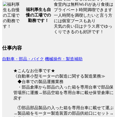
食堂内は無料Wi-Fiがあり食後は
福利厚生も自
プライベート時間満喫できます
慢の工場での
一人時間を満喫したいと言う方
勤務です！
には個室ブースもあり
天気の良い日はテラス席でゆっ
くりできるのも好評です！
仕事内容
自動車・部品・バイク
機械操作・製造補助
★こんなお仕事です★
《自動車小型モーターの製造に関する製造業務≫
◆台車での製品運搬業務
・部品倉庫から部品の入った箱を専用台車で部品保
管場所に運搬→部品空箱を専用台車に載せ保管倉庫に
戻す
①部品部品製品の入った箱を専用台車に載せて運ぶ
→製品箱をモーター製造装置の部品供給口にセット→