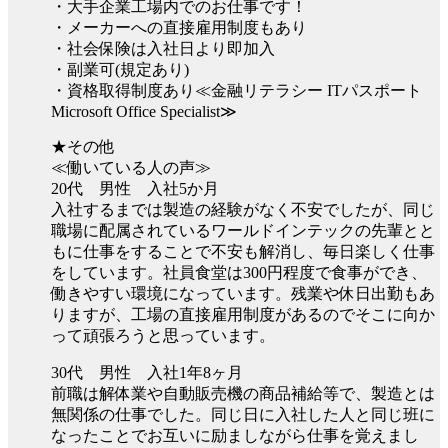
・大手企業工場内でのお仕事です！
・メーカーへの直接雇用制度もあり
・社会保険は入社日より即加入
・副業可(規定あり)
・資格取得制度あり≪金融リテラシー ITパスポート
Microsoft Office Specialist≫
★その他
≪働いている人の声≫
20代 男性 入社5か月
入社するまでは製造の経験がなく不安でしたが、同じ
職場に配属されているワールドインテックの先輩とと
もに仕事をすることで不安も解消し、毎日楽しく仕事
をしています。社員食堂は300円程度で食事ができ、
働きやすい環境になっています。残業や休日出勤もあ
りますが、工場の直接雇用制度があるのでそこに向か
って頑張ろうと思っています。
30代 男性 入社1年8ヶ月
前職は解体業や自動販売機の商品補給等で、製造とは
無関係の仕事でした。同じ日に入社した人と同じ班に
なったことでお互いに励ましながら仕事を覚えまし