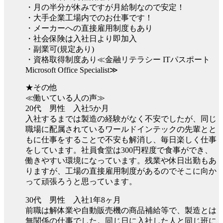
・月の半分が休みですが月給制なので安定！
・大手企業工場内でのお仕事です！
・メーカーへの直接雇用制度もあり
・社会保険は入社日より即加入
・副業可(規定あり)
・資格取得制度あり≪金融リテラシー ITパスポート
Microsoft Office Specialist≫
★その他
≪働いている人の声≫
20代 男性 入社5か月
入社するまでは製造の経験がなく不安でしたが、同じ
職場に配属されているワールドインテックの先輩とと
もに仕事をすることで不安も解消し、毎日楽しく仕事
をしています。社員食堂は300円程度で食事ができ、
働きやすい環境になっています。残業や休日出勤もあ
りますが、工場の直接雇用制度があるのでそこに向か
って頑張ろうと思っています。
30代 男性 入社1年8ヶ月
前職は解体業や自動販売機の商品補給等で、製造とは
無関係の仕事でした。同じ日に入社した人と同じ班に