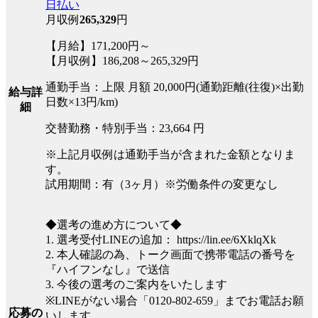
日払い
月収例
265,329
円
【月給】171,200円～
【月収例】186,208～265,329円
通勤手当：上限 月額 20,000円(通勤距離(往復)×出勤
給与詳
日数×13円/km)
細
交替勤務・特別手当：23,664 円
※上記月収例は通勤手当が含まれた金額となりま
す。
試用期間：有（3ヶ月）※労働条件の変更なし
◆選考の進め方について◆
1. 選考受付LINEの追加： https://lin.ee/6XklqXk
2. 本人確認の為、トーク画面で携帯電話の番号を
『ハイフンなし』で送信
3. 今後の選考のご案内をいたします
※LINEがない場合「0120-802-659」までお電話お願
応募の
いします