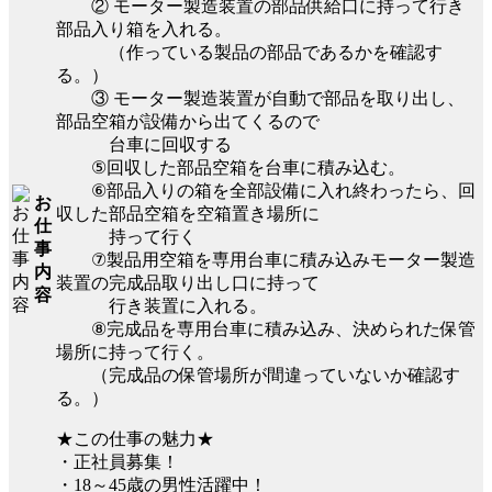
② モーター製造装置の部品供給口に持って行き
部品入り箱を入れる。
（作っている製品の部品であるかを確認す
る。）
③ モーター製造装置が自動で部品を取り出し、
部品空箱が設備から出てくるので
台車に回収する
⑤回収した部品空箱を台車に積み込む。
⑥部品入りの箱を全部設備に入れ終わったら、回
お
収した部品空箱を空箱置き場所に
仕
持って行く
事
⑦製品用空箱を専用台車に積み込みモーター製造
内
装置の完成品取り出し口に持って
容
行き装置に入れる。
⑧完成品を専用台車に積み込み、決められた保管
場所に持って行く。
（完成品の保管場所が間違っていないか確認す
る。）
★この仕事の魅力★
・正社員募集！
・18～45歳の男性活躍中！