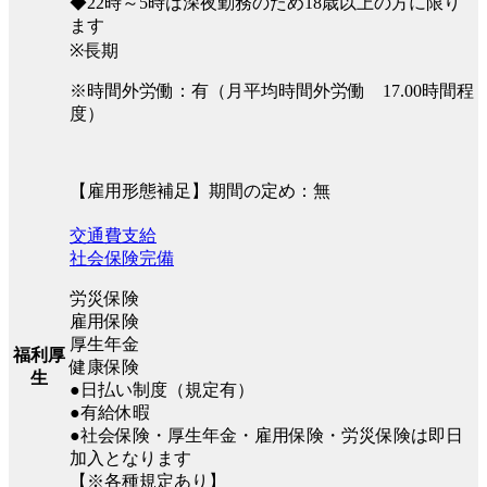
◆22時～5時は深夜勤務のため18歳以上の方に限り
ます
※長期
※時間外労働：有（月平均時間外労働 17.00時間程
度）
【雇用形態補足】期間の定め：無
交通費支給
社会保険完備
労災保険
雇用保険
厚生年金
福利厚
健康保険
生
●日払い制度（規定有）
●有給休暇
●社会保険・厚生年金・雇用保険・労災保険は即日
加入となります
【※各種規定あり】