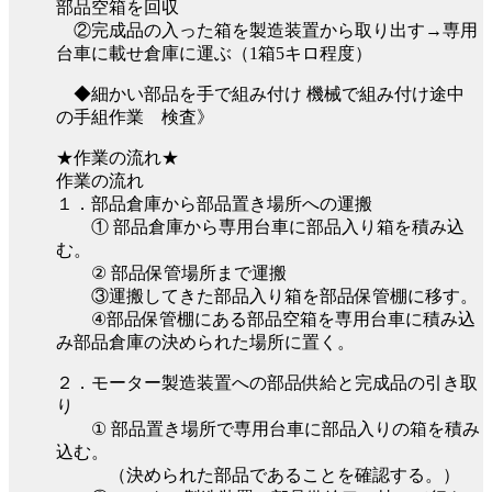
部品空箱を回収
②完成品の入った箱を製造装置から取り出す→専用
台車に載せ倉庫に運ぶ（1箱5キロ程度）
◆細かい部品を手で組み付け 機械で組み付け途中
の手組作業 検査》
★作業の流れ★
作業の流れ
１．部品倉庫から部品置き場所への運搬
① 部品倉庫から専用台車に部品入り箱を積み込
む。
② 部品保管場所まで運搬
③運搬してきた部品入り箱を部品保管棚に移す。
④部品保管棚にある部品空箱を専用台車に積み込
み部品倉庫の決められた場所に置く。
２．モーター製造装置への部品供給と完成品の引き取
り
① 部品置き場所で専用台車に部品入りの箱を積み
込む。
（決められた部品であることを確認する。）