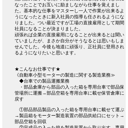
なったことでお互いに励ましながら仕事を覚えまし
た。基本的な仕事をマスターし一人で作業が出来るよ
うになったときに新入社員の指導も任されるようにな
りました。つい最近ですが工場の直接雇用として期間
社員になることが決まりました。
頑張れば企業の直接雇用になることが出来るとは聞い
ていましたが、まさか自分がそうなるとは思いもしま
せんでした。今後も地道に頑張り、正社員に登用され
るようになりたいと思います。
★こんなお仕事です★
《自動車小型モーターの製造に関する製造業務≫
◆台車での製品運搬業務
・部品倉庫から部品の入った箱を専用台車で部品保
管場所に運搬→部品空箱を専用台車に載せ保管倉庫に
戻す
①部品部品製品の入った箱を専用台車に載せて運ぶ
→製品箱をモーター製造装置の部品供給口にセット→
部品空箱を回収
②完成品の入った箱を製造装置から取り出す→専用