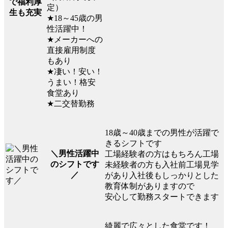
で福利厚
定）
生も充実
★18～45歳の男
性活躍中！
★メーカーへの
直接雇用制度
もあり
★凄い！安い！
うまい！格安
食堂あり
★二交替勤務
18歳～40歳までの男性が活躍で
きるシフトです
＼男性活躍中
工場経験者の方はもちろん工場
のシフトです
未経験者の方も入社前工場見学
／
があり入社後もしっかりとした
教育体制がありますので
安心して勤務スタートできます
綺麗で広々とした食堂です！