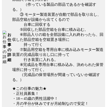
（作っている製品の部品であるかを確認す
る。）
③ モーター製造装置が自動で部品を取り出し、
部品空箱が設備から出てくるので
台車に回収する
⑤回収した部品空箱を台車に積み込む。
⑥部品入りの箱を全部設備に入れ終わったら、回
お
収した部品空箱を空箱置き場所に
仕
持って行く
事
⑦製品用空箱を専用台車に積み込みモーター製造
の
装置の完成品取り出し口に持って
詳
行き装置に入れる。
細
⑧完成品を専用台車に積み込み、決められた保管
場所に持って行く。
（完成品の保管場所が間違っていないか確認す
る。）
★この仕事の魅力★
・正社員募集！
・18～45歳の男性活躍中！
・月の半分が休みですが月給制なので安定！