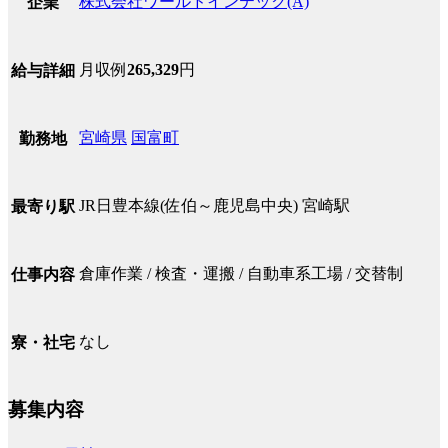
株式会社ワールドインテック(A)
企業
月収例
265,329
円
給与詳細
宮崎県
国富町
勤務地
JR日豊本線(佐伯～鹿児島中央) 宮崎駅
最寄り駅
倉庫作業 / 検査・運搬 / 自動車系工場 / 交替制
仕事内容
なし
寮・社宅
募集内容