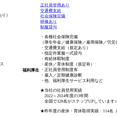
正社員登用あり
交通費支給
あり）
社会保険完備
研修あり
制服貸与
・各種社会保険完備
（厚生年金／健康保険／雇用保険／労災
・交通費支給（規定あり）
・指定作業服一式貸与
・有給休暇制度
ス
・産休／育休制度（規定有）
・正社員登用制度有
福利厚生
・雇入／定期健康診断
・他、福利厚生サービス利用など
★当社の社員登用実績
2022～2024年度の3年間
全国で328名がステップUPしています♪（
★昨年度の産休・育休取得実績：114名（2