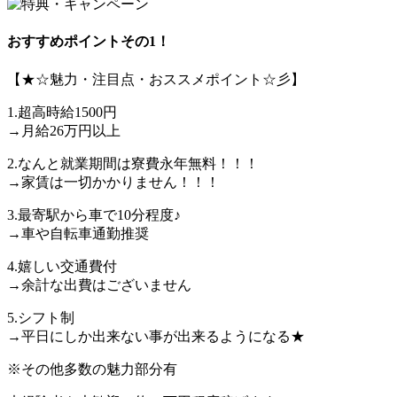
おすすめポイントその1！
【★☆魅力・注目点・おススメポイント☆彡】
1.超高時給1500円
→月給26万円以上
2.なんと就業期間は寮費永年無料！！！
→家賃は一切かかりません！！！
3.最寄駅から車で10分程度♪
→車や自転車通勤推奨
4.嬉しい交通費付
→余計な出費はございません
5.シフト制
→平日にしか出来ない事が出来るようになる★
※その他多数の魅力部分有