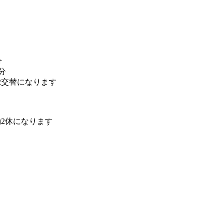
分
0分
2交替になります
勤2休になります