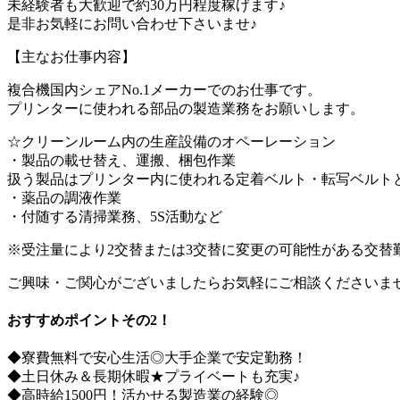
未経験者も大歓迎で約30万円程度稼げます♪
是非お気軽にお問い合わせ下さいませ♪
【主なお仕事内容】
複合機国内シェアNo.1メーカーでのお仕事です。
プリンターに使われる部品の製造業務をお願いします。
☆クリーンルーム内の生産設備のオペーレーション
・製品の載せ替え、運搬、梱包作業
扱う製品はプリンター内に使われる定着ベルト・転写ベルト
・薬品の調液作業
・付随する清掃業務、5S活動など
※受注量により2交替または3交替に変更の可能性がある交替
ご興味・ご関心がございましたらお気軽にご相談くださいま
おすすめポイントその2！
◆寮費無料で安心生活◎大手企業で安定勤務！
◆土日休み＆長期休暇★プライベートも充実♪
◆高時給1500円！活かせる製造業の経験◎