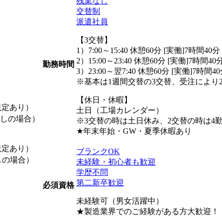
残業なし
交替制
派遣社員
【3交替】
1）7:00～15:40 休憩60分 [実働]7時間40分
2）15:00～23:40 休憩60分 [実働]7時間40
勤務時間
3）23:00～翌7:40 休憩60分 [実働]7時間4
※基本は1週間交替の3交替、受注により
【休日・休暇】
規定あり）
土日（工場カレンダー）
業なしの場合）
※3交替の時は土日休み、2交替の時は4
★年末年始・GW・夏季休暇あり
規定あり）
ブランクOK
なしの場合）
未経験・初心者も歓迎
学歴不問
第二新卒歓迎
必須資格
未経験可（男女活躍中）
★製造業界でのご経験がある方大歓迎！