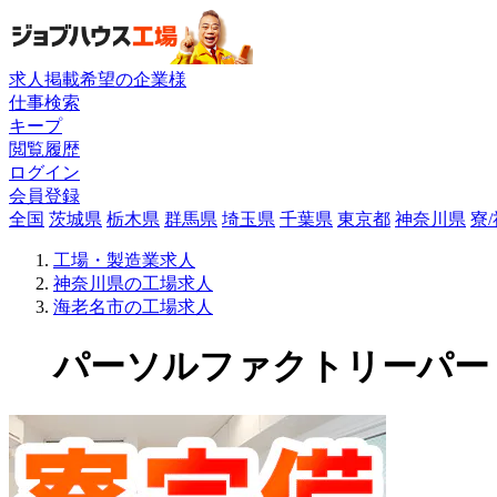
求人掲載希望の企業様
仕事検索
キープ
閲覧履歴
ログイン
会員登録
全国
茨城県
栃木県
群馬県
埼玉県
千葉県
東京都
神奈川県
寮
工場・製造業求人
神奈川県の工場求人
海老名市の工場求人
パーソルファクトリーパートナ