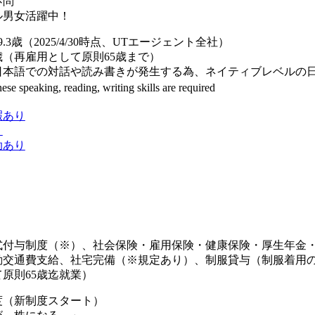
不問
ル男女活躍中！
.3歳（2025/4/30時点、UTエージェント全社）
（再雇用として原則65歳まで）
本語での対話や読み書きが発生する為、ネイティブレベルの日
 speaking, reading, writing skills are required
暇あり
り
助あり
式付与制度（※）、社会保険・雇用保険・健康保険・厚生年金
勤交通費支給、社宅完備（※規定あり）、制服貸与（制服着用の
原則65歳迄就業）
度（新制度スタート）