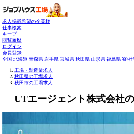
求人掲載希望の企業様
仕事検索
キープ
閲覧履歴
ログイン
会員登録
全国
北海道
青森県
岩手県
宮城県
秋田県
山形県
福島県
寮/
工場・製造業求人
秋田県の工場求人
秋田市の工場求人
UTエージェント株式会社の工場