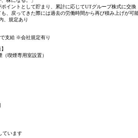
が、株になる。」
がポイントとして貯まり、累計に応じてUTグループ株式に交換
も、戻ってきた際には過去の労働時間から再び積み上げが可能(
内、規定あり
円まで支給 ※会社規定有り
策】
煙（喫煙専用室設置）
日
しています