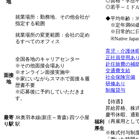
◎資格・学歴
地
◎若手～ミド
就業場所：勤務地、その他会社が
◆平均年齢：39
指定する範囲
※定年満60歳
※日常的に日
就業場所の変更範囲：会社の定め
※Native Japanese
るすべてのオフィス
育児・介護休
正社員登用あ
全国各地のキャリアセンター
赴任旅費の補
※その他面接会場あり
交通費支給
※オンライン面接実施中
面接
社会保険完備
※家にいながらスマホで面接＆履
地
研修あり
歴書不要
制服貸与
※応募後に予約していただきま
す。
【待遇】
昇給昇格、株
慶弔休暇、通
JR奥羽本線(新庄～青森) 四ツ小屋
最寄
（再雇用として
福利
駅
り駅
厚生
※株式付与制