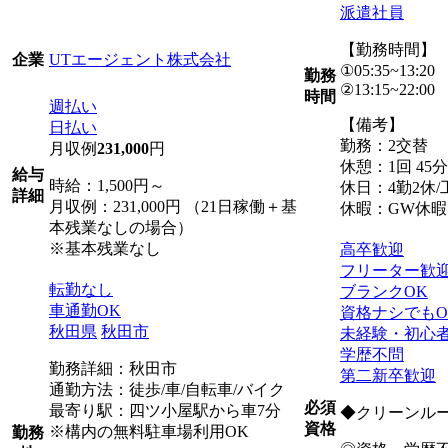
派遣社員
【勤務時間】
UTエージェント株式会社
企業
①05:35~13:20
勤務
②13:15~22:00
時間
週払い
【備考】
日払い
勤務：2交替
月収例
231,000
円
休憩：1回 45分
給与
時給：1,500円～
休日：4勤2休
詳細
月収例：231,000円 （21日稼働＋基
休暇：GW休
本残業なしの場合）
※基本残業なし
高卒歓迎
フリーター歓
転勤なし
ブランクOK
車通勤OK
資格ナシでもO
秋田県
秋田市
未経験・初心
学歴不問
勤務詳細：秋田市
第二新卒歓迎
通勤方法：徒歩/車/自転車/バイク
必須
最寄り駅：四ツ小屋駅から車7分
◆クリーンル
資格
※構内の無料駐車場利用OK
勤務