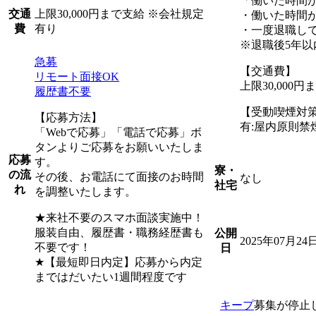
「働いた時間
上限30,000円まで支給 ※会社規定
交通
・働いた時間
有り
費
・一度退職して
※退職後5年以
急募
【交通費】
リモート面接OK
上限30,000
履歴書不要
【受動喫煙対
【応募方法】
有:屋内原則禁
「Webで応募」「電話で応募」ボ
タンよりご応募をお願いいたしま
応募
す。
寮・
の流
その後、お電話にて面接のお時間
なし
社宅
れ
を調整いたします。
★来社不要のスマホ面談実施中！
服装自由、履歴書・職務経歴書も
公開
2025年07月24
不要です！
日
★【最短即日内定】応募から内定
まではだいたい1週間程度です
キープ
募集が停止