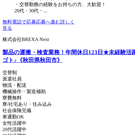
・交替勤務の経験をお持ちの方、大歓迎！
20代・30代・...
無料電話で応募
応募へ進む
詳しく
見る
株式会社BREXA Next
製品の運搬・検査業務！年間休日123日★未経験
ゴト♪《秋田県秋田市》
交替制
派遣社員
物流・配送
機械操作・製造補助
寮費無料
寮/社宅あり・住み込み
社会保険完備
車通勤OK
女性活躍中
20代活躍中