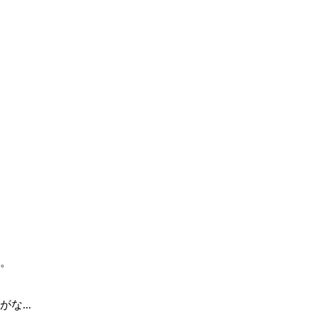
。
...