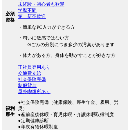
未経験・初心者も歓迎
学歴不問
必須
第二新卒歓迎
資格
・簡単なPC入力ができる方
・匂いに敏感ではない方
※ごみの分別につき多少の汚臭があります
・体力がある方、身体を動かすことが好きな方
正社員登用あり
交通費支給
社会保険完備
制服貸与
屋外喫煙所あり
●社会保険完備（健康保険、厚生年金、雇用、労
福利
災）
厚生
●産前産後休暇・育児休暇・介護休暇取得制度
●定期健康診断
●年次有給休暇制度