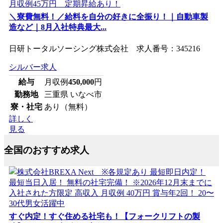
＼寮費無料！／給料を自分の好きに全振り！｜自動車製
造など｜8月入社特典最大...
日研トータルソーシング株式会社 求人番号：345216
シルバー求人
給与
月収例
450,000
円
勤務地
三重県 いなべ市
寮・社宅
あり（無料）
詳しく
見る
全国のおすすめ求人
すぐ内定！すぐ住める社宅も！【フォークリフトの製