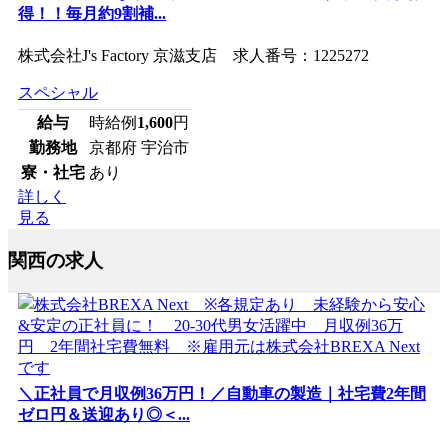
得！！毎月約9割補...
株式会社J's Factory 京滋支店 求人番号：1225272
スペシャル
給与
時給例
1,600
円
勤務地
京都府 宇治市
寮・社宅
あり
詳しく
見る
関西の求人
＼正社員で月収例36万円！／自動車の製造｜社宅費2年間
ゼロ円＆送迎あり◎＜...