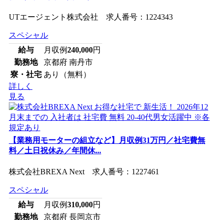
UTエージェント株式会社 求人番号：1224343
スペシャル
給与
月収例
240,000
円
勤務地
京都府 南丹市
寮・社宅
あり（無料）
詳しく
見る
【業務用モーターの組立など】月収例31万円／社宅費無
料／土日祝休み／年間休...
株式会社BREXA Next 求人番号：1227461
スペシャル
給与
月収例
310,000
円
勤務地
京都府 長岡京市