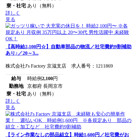
寮・社宅
あり（無料）
詳しく
見る
【高時給2,100円☆】自動車部品の物流／社宅費約9割補助
あり♪／20～3...
株式会社J's Factory 京滋支店 求人番号：1211869
給与
時給例
2,100
円
勤務地
京都府 長岡京市
寮・社宅
あり（無料）
詳しく
見る
【ライン作業なしの部品組立】時給1,600円／社宅費がお