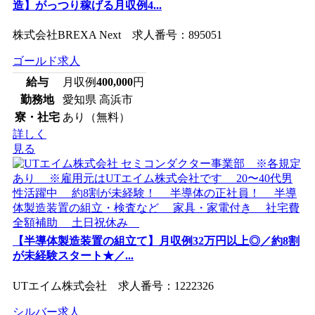
造】がっつり稼げる月収例4...
株式会社BREXA Next 求人番号：895051
ゴールド求人
給与
月収例
400,000
円
勤務地
愛知県 高浜市
寮・社宅
あり（無料）
詳しく
見る
【半導体製造装置の組立て】月収例32万円以上◎／約8割
が未経験スタート★／...
UTエイム株式会社 求人番号：1222326
シルバー求人