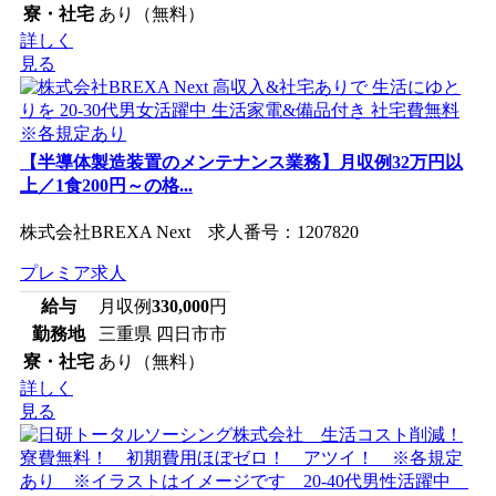
寮・社宅
あり（無料）
詳しく
見る
【半導体製造装置のメンテナンス業務】月収例32万円以
上／1食200円～の格...
株式会社BREXA Next 求人番号：1207820
プレミア求人
給与
月収例
330,000
円
勤務地
三重県 四日市市
寮・社宅
あり（無料）
詳しく
見る