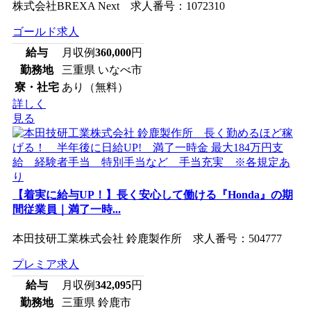
株式会社BREXA Next 求人番号：1072310
ゴールド求人
給与
月収例
360,000
円
勤務地
三重県 いなべ市
寮・社宅
あり（無料）
詳しく
見る
【着実に給与UP！】長く安心して働ける『Honda』の期
間従業員｜満了一時...
本田技研工業株式会社 鈴鹿製作所 求人番号：504777
プレミア求人
給与
月収例
342,095
円
勤務地
三重県 鈴鹿市