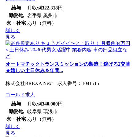
給与
月収例
322,318
円
勤務地
岩手県 奥州市
寮・社宅
あり（無料）
詳しく
見る
オートマチックトランスミッションの製造！稼げる2交替
★嬉しい土日休み＆年間...
株式会社BREXA Next 求人番号：1041515
ゴールド求人
給与
月収例
340,000
円
勤務地
岐阜県 瑞浪市
寮・社宅
あり（無料）
詳しく
見る