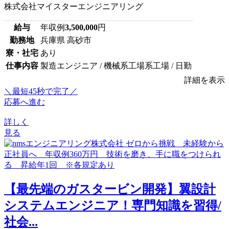
株式会社マイスターエンジニアリング
給与
年収例
3,500,000
円
勤務地
兵庫県 高砂市
寮・社宅
あり
仕事内容
製造エンジニア / 機械系工場系工場 / 日勤
詳細を表示
＼最短45秒で完了／
応募へ進む
詳しく
見る
【最先端のガスタービン開発】翼設計
システムエンジニア！専門知識を習得/
社会...