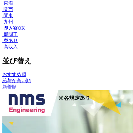
東海
関西
関東
九州
即入寮OK
期間工
寮あり
高収入
並び替え
おすすめ順
給与が高い順
新着順