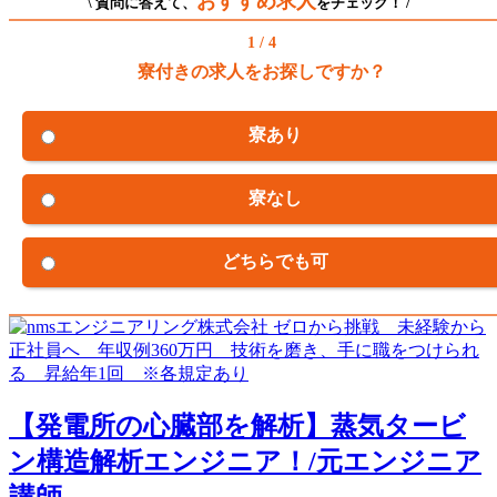
おすすめ求人
\ 質問に答えて、
をチェック！ /
1 / 4
寮付きの求人をお探しですか？
寮あり
寮なし
どちらでも可
【発電所の心臓部を解析】蒸気タービ
ン構造解析エンジニア！/元エンジニア
講師...