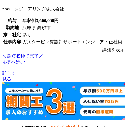
nmsエンジニアリング株式会社
給与
年収例
3,600,000
円
勤務地
兵庫県 高砂市
寮・社宅
あり
仕事内容
ガスタービン翼設計サポートエンジニア・正社員
詳細を表示
＼最短45秒で完了／
応募へ進む
詳しく
見る