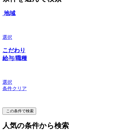
地域
選択
こだわり
給与/職種
選択
条件クリア
この条件で検索
人気の条件から検索