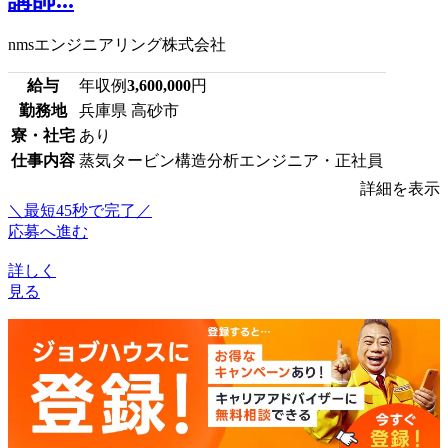
nmsエンジニアリング株式会社
給与
年収例
3,600,000
円
勤務地
兵庫県 高砂市
寮・社宅
あり
仕事内容
蒸気タービン構造分析エンジニア・正社員
詳細を表示
＼最短45秒で完了／
応募へ進む
詳しく
見る