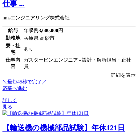
仕事 ...
nmsエンジニアリング株式会社
給与
年収例
3,600,000
円
勤務地
兵庫県 高砂市
寮・社
あり
宅
仕事内
ガスタービンエンジニア - 設計・解析担当・正社
容
員
詳細を表示
＼最短45秒で完了／
応募へ進む
詳しく
見る
【輸送機の機械部品試験】年休121日