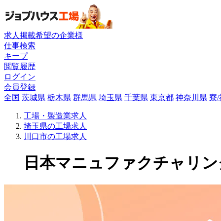
求人掲載希望の企業様
仕事検索
キープ
閲覧履歴
ログイン
会員登録
全国
茨城県
栃木県
群馬県
埼玉県
千葉県
東京都
神奈川県
寮
工場・製造業求人
埼玉県の工場求人
川口市の工場求人
日本マニュファクチャリングサ