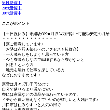
男性活躍中
20代活躍中
30代活躍中
ここがポイント
【土日祝休み】未経験OK★月収24万円以上可能◎安定の月給
＊＊＊＊＊＊＊＊＊＊＊＊＊＊
【寮ご用意しています♪
お隣は赤羽★都心へのアクセスも抜群◎】
・一人暮らしをしようと思っている方
・今も寮暮らしなので転職するなら寮がないと
困る！という方
・地元を離れて仕事を探している方
などにおすすめです！
寮費は月々3万5千円なので、
自分で借りるより遥かに安い！
寮には家電などの備品が備わっているので、
イチから買い揃えなくていいのが嬉しいと大好評です♪
川口市は住みやすいと人気の街で
隣はすぐ東京都赤羽♪