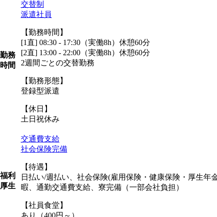
交替制
派遣社員
【勤務時間】
[1直] 08:30 - 17:30（実働8h）休憩60分
[2直] 13:00 - 22:00（実働8h）休憩60分
勤務
2週間ごとの交替勤務
時間
【勤務形態】
登録型派遣
【休日】
土日祝休み
交通費支給
社会保険完備
【待遇】
福利
日払い/週払い、社会保険(雇用保険・健康保険・厚生年
厚生
暇、通勤交通費支給、寮完備（一部会社負担）
【社員食堂】
あり（400円～）