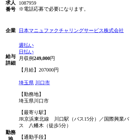
求人
1087959
※電話応募で必要になります。
番号
日本マニュファクチャリングサービス株式会社
企業
週払い
日払い
給与
月収例
249,000
円
詳細
【月給】207000円
埼玉県
川口市
【勤務地】
埼玉県川口市
【最寄り駅】
JR京浜東北線 川口駅（バス15分）／国際興業バ
ス 八幡木（徒歩5分）
勤務
【通勤手段】
地