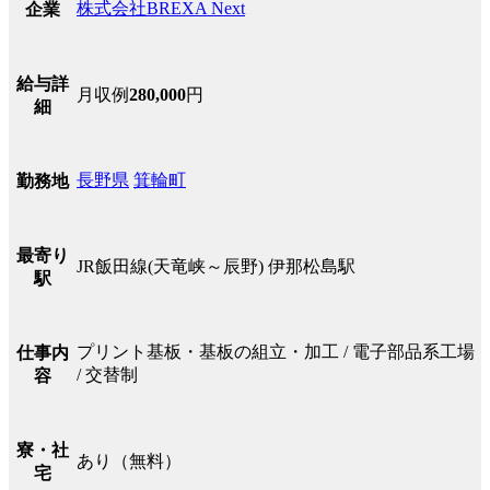
株式会社BREXA Next
企業
給与詳
月収例
280,000
円
細
長野県
箕輪町
勤務地
最寄り
JR飯田線(天竜峡～辰野) 伊那松島駅
駅
プリント基板・基板の組立・加工 / 電子部品系工場
仕事内
/ 交替制
容
寮・社
あり（無料）
宅