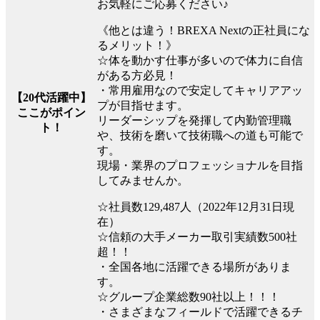
お気軽にご応募ください♪
《他とは違う！BREXA Nextの正社員にな
るメリット！》
☆体を動かす仕事が多いので体力に自信
がある方必見！
・常用雇用なので安定してキャリアアッ
【20代活躍中】
プが目指せます。
ここがポイン
リーダーシップを発揮して内勤管理職
ト！
や、技術を磨いて技術職への道も可能で
す。
現場・業界のプロフェッショナルを目指
してみませんか。
☆社員数129,487人（2022年12月31日現
在）
☆信頼の大手メーカー取引実績数500社
超！！
・全国各地に活躍できる場所がありま
す。
☆グループ企業総数90社以上！！！
・さまざまなフィールドで活躍できるチ