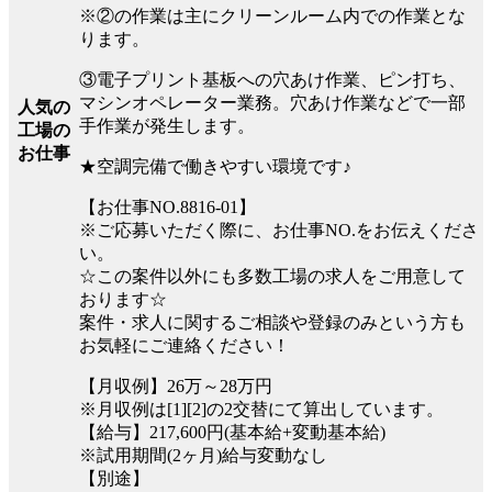
※②の作業は主にクリーンルーム内での作業とな
ります。
③電子プリント基板への穴あけ作業、ピン打ち、
マシンオペレーター業務。穴あけ作業などで一部
人気の
手作業が発生します。
工場の
お仕事
★空調完備で働きやすい環境です♪
【お仕事NO.8816-01】
※ご応募いただく際に、お仕事NO.をお伝えくださ
い。
☆この案件以外にも多数工場の求人をご用意して
おります☆
案件・求人に関するご相談や登録のみという方も
お気軽にご連絡ください！
【月収例】26万～28万円
※月収例は[1][2]の2交替にて算出しています。
【給与】217,600円(基本給+変動基本給)
※試用期間(2ヶ月)給与変動なし
【別途】