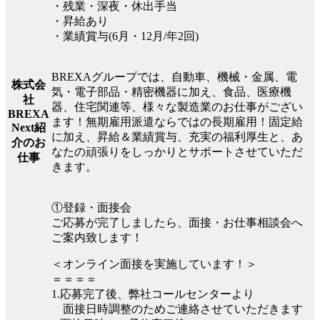
・残業・深夜・休出手当
・昇給あり
・業績賞与(6月・12月/年2回)
BREXAグループでは、自動車、機械・金属、電
株式会
気・電子部品・精密機器に加え、食品、医療機
社
器、住宅関連等、様々な製造業のお仕事がござい
BREXA
ます！無期雇用派遣ならではの長期雇用！固定給
Next紹
に加え、昇給＆業績賞与、充実の福利厚生と、あ
介のお
なたの頑張りをしっかりとサポートさせていただ
仕事
きます。
①登録・面接会
ご応募が完了しましたら、面接・お仕事相談会へ
ご案内致します！
＜オンライン面接を実施しています！＞
＝＝＝＝
1.応募完了後、弊社コールセンターより
面接日時調整のためご連絡させていただきます