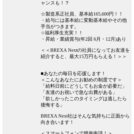
ャンスも！？
☆製造系正社員、基本給165,600円！！
・給与には基本給に変動基本給やその他
手当がつきます。
☆福利厚生充実！！
・昇給・業績賞与(年2回 6月・12月)あり
＜＜BREXA Nextの社員になってお友達を
紹介すると、最大15万円もらえる！＞＞
■あなたの毎日を応援します！
＜こんなあなたにお勧めの制度です＞
「給料日前にどうしてもお金が必要だ」
「友達のお祝いで急な出費がある」
「欲しかったこのタイミングは逃したら
後悔する」
BREXA Next社はそんな気持ちに正面から
向き合います！
＜スマートフォンで簡単申請！＞