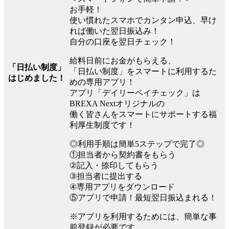
お手軽！
使い慣れたスマホでカンタン申込、早け
れば働いた翌日振込み！
自分の口座を翌日チェック！
給料日前にお金がもらえる、
「日払い制度」
「日払い制度」をスマートに利用するた
はじめました！
めの専用アプリ！
アプリ「デイリーペイチェック」は
BREXA Nextオリジナルの
働く皆さんをスマートにサポートする福
利厚生制度です！
◎利用手順は簡単5ステップで完了◎
①担当者から契約書をもらう
②記入・捺印してもらう
③担当者に提出する
④専用アプリをダウンロード
⑤アプリで申請！最短翌日振込まれる！
※アプリを利用するためには、簡単な事
前登録が必要です。