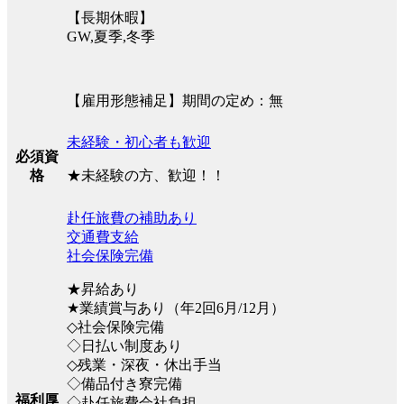
【長期休暇】
GW,夏季,冬季
【雇用形態補足】期間の定め：無
未経験・初心者も歓迎
必須資
★未経験の方、歓迎！！
格
赴任旅費の補助あり
交通費支給
社会保険完備
★昇給あり
★業績賞与あり（年2回6月/12月）
◇社会保険完備
◇日払い制度あり
◇残業・深夜・休出手当
◇備品付き寮完備
福利厚
◇赴任旅費会社負担