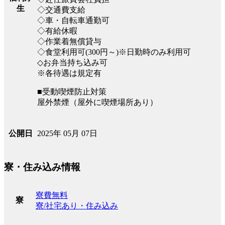
生
◇交通費支給
◇車・自転車通勤可
◇有給休暇
◇作業着無償貸与
◇食堂利用可(300円～)※日勤時のみ利用可
◇お弁当持ち込み可
※各待遇は規定有
■受動喫煙防止対策
屋外禁煙（屋外に喫煙場所あり）
2025年 05月 07日
公開日
寮・住み込み情報
寮費無料
寮
寮/社宅あり・住み込み