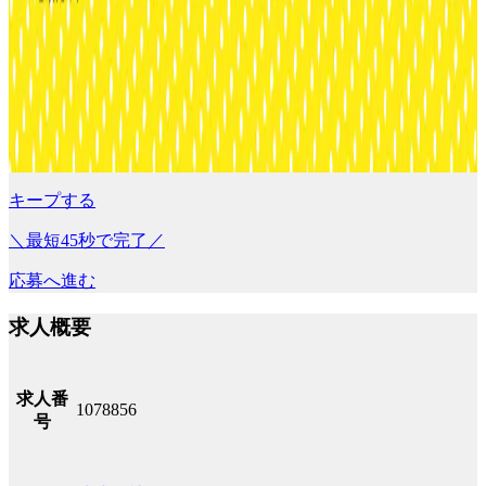
キープする
＼最短45秒で完了／
応募へ進む
求人概要
求人番
1078856
号