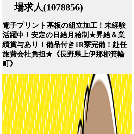
場求人(1078856)
電子プリント基板の組立加工！未経験
活躍中！安定の日給月給制★昇給＆業
績賞与あり！備品付き1R寮完備！赴任
旅費会社負担★《長野県上伊那郡箕輪
町》