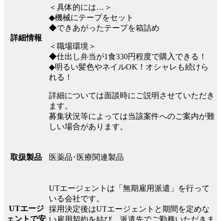
＜具体的には…＞
◆機械にテープをセット
◆できあがったテープを箱詰め
詳細情報
＜職場環境＞
◆仕出し弁当が1食330円程度で購入できる！
◆明るい髪色やネイルOK！オシャレも続けら
れる！
詳細については面談時にご説明させていただき
ます。
募集状況等によっては当該案件へのご案内が難
しい場合があります。
医薬品･医療関連製品
取扱製品
UTエージェントは「無期雇用派遣」を行って
いる会社です。
UTエージ
採用決定後はUTエージェントと期間を定めな
ェントで安
い雇用契約を結び、派遣先でご勤務いただきま