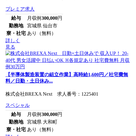
プレミア求人
給与
月収例
300,000
円
勤務地
宮城県 仙台市
寮・社宅
あり（無料）
詳しく
見る
【半導体製造装置の組立作業】高時給1,600円／社宅費無
料／日勤・土日休み...
株式会社BREXA Next 求人番号：1225401
スペシャル
給与
月収例
300,000
円
勤務地
宮城県 大和町
寮・社宅
あり（無料）