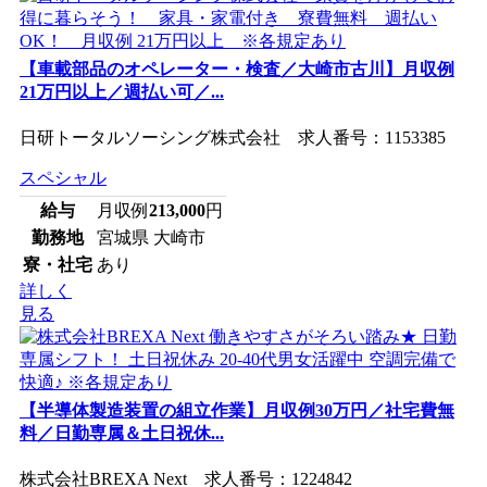
【車載部品のオペレーター・検査／大崎市古川】月収例
21万円以上／週払い可／...
日研トータルソーシング株式会社 求人番号：1153385
スペシャル
給与
月収例
213,000
円
勤務地
宮城県 大崎市
寮・社宅
あり
詳しく
見る
【半導体製造装置の組立作業】月収例30万円／社宅費無
料／日勤専属＆土日祝休...
株式会社BREXA Next 求人番号：1224842