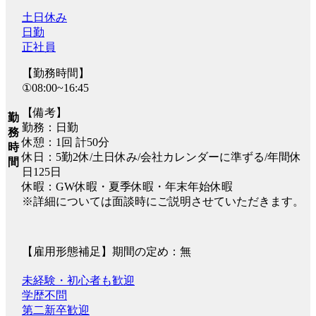
土日休み
日勤
正社員
【勤務時間】
①08:00~16:45
【備考】
勤
勤務：日勤
務
休憩：1回 計50分
時
休日：5勤2休/土日休み/会社カレンダーに準ずる/年間休
間
日125日
休暇：GW休暇・夏季休暇・年末年始休暇
※詳細については面談時にご説明させていただきます。
【雇用形態補足】期間の定め：無
未経験・初心者も歓迎
学歴不問
第二新卒歓迎