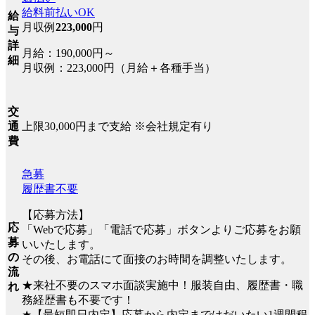
給料前払いOK
給
月収例
223,000
円
与
詳
月給：190,000円～
細
月収例：223,000円（月給＋各種手当）
交
上限30,000円まで支給 ※会社規定有り
通
費
急募
履歴書不要
【応募方法】
応
「Webで応募」「電話で応募」ボタンよりご応募をお願
募
いいたします。
の
その後、お電話にて面接のお時間を調整いたします。
流
★来社不要のスマホ面談実施中！服装自由、履歴書・職
れ
務経歴書も不要です！
★【最短即日内定】応募から内定まではだいたい1週間程