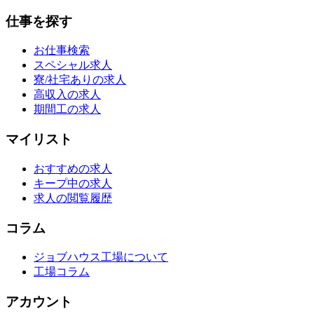
仕事を探す
お仕事検索
スペシャル求人
寮/社宅ありの求人
高収入の求人
期間工の求人
マイリスト
おすすめの求人
キープ中の求人
求人の閲覧履歴
コラム
ジョブハウス工場について
工場コラム
アカウント