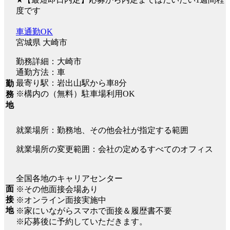
度です
車通勤OK
宮城県 大崎市
勤務詳細：大崎市
通勤方法：車
最寄り駅：岩出山駅から車8分
勤
※構内の（無料）駐車場利用OK
務
地
就業場所：勤務地、その他会社が指定する範囲
就業場所の変更範囲：会社の定めるすべてのオフィス
全国各地のキャリアセンター
面
※その他面接会場あり
接
※オンライン面接実施中
地
※家にいながらスマホで面接＆履歴書不要
※応募後に予約していただきます。