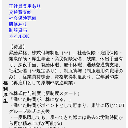
正社員登用あり
交通費支給
社会保険完備
研修あり
制服貸与
ネイルOK
【待遇】
昇給昇格、株式付与制度（※）、社会保険・雇用保険・
健康保険・厚生年金・労災保険完備、残業、休出手当有
り、深夜手当、有給休暇、慶弔休暇、通勤交通費支給、
社宅完備（※規定あり）、制服貸与（制服着用の職場の
み）、従業員持株会、資格取得制度あり、定年満60歳
（再雇用として原則65歳迄就業）
福
利
※株式付与制度（新制度スタート）
厚
「働いた時間が、株になる。」
生
・働いた時間がポイントとして貯まり、累計に応じてUT
グループ株式に交換
・一度退職しても、戻ってきた際には過去の労働時間か
ら再び積み上げが可能(※)