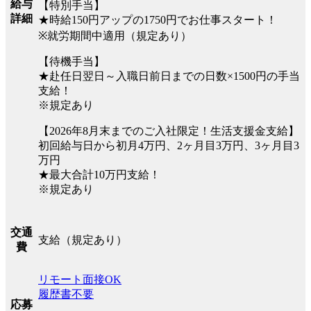
給与
【特別手当】
詳細
★時給150円アップの1750円でお仕事スタート！
※就労期間中適用（規定あり）
【待機手当】
★赴任日翌日～入職日前日までの日数×1500円の手当
支給！
※規定あり
【2026年8月末までのご入社限定！生活支援金支給】
初回給与日から初月4万円、2ヶ月目3万円、3ヶ月目3
万円
★最大合計10万円支給！
※規定あり
交通
支給（規定あり）
費
リモート面接OK
履歴書不要
応募