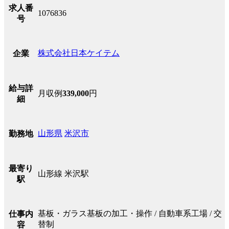
求人番
1076836
号
株式会社日本ケイテム
企業
給与詳
月収例
339,000
円
細
山形県
米沢市
勤務地
最寄り
山形線 米沢駅
駅
基板・ガラス基板の加工・操作 / 自動車系工場 / 交
仕事内
替制
容