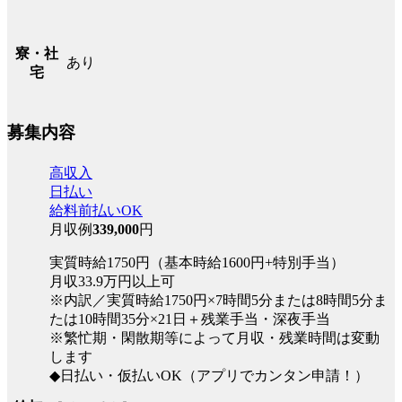
寮・社
あり
宅
募集内容
高収入
日払い
給料前払いOK
月収例
339,000
円
実質時給1750円（基本時給1600円+特別手当）
月収33.9万円以上可
※内訳／実質時給1750円×7時間5分または8時間5分ま
たは10時間35分×21日＋残業手当・深夜手当
※繁忙期・閑散期等によって月収・残業時間は変動
します
◆日払い・仮払いOK（アプリでカンタン申請！）