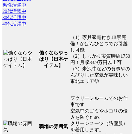
男性活躍中
20代活躍中
30代活躍中
40代活躍中
（1）家具家電付き1R寮完
備！かばんひとつでお引越
し可能
働くならやっ
（2）しっかり実質時給1750
ぱり【日本ケ
円！月収33.9万円以上可
イテム】
（3）米沢牛などの食事やの
んびりした空気が美味しい
東北エリア◎
▽クリーンルームでのお仕
事です
空気中のゴミやホコリの侵
入を防ぐため、
クリーンスーツ（防塵服）
職場の雰囲気
を着用します。