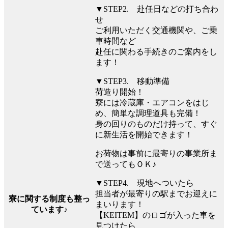
▼STEP2. 赴任日などの打ち合わ
せ
ご利用いただく交通機関や、ご乗
車時間など
赴任に関わる手続きのご案内をし
ます！
▼STEP3. 移動準備
荷造り開始！
寮には冷蔵庫・エアコンをはじ
め、簡単な調理道具も完備！
身の回りのものだけ持って、すぐ
に新生活を開始できます！
お荷物は事前に最寄りの事業所ま
で送ってもＯＫ♪
▼STEP4. 現地へついたら
担当者が最寄りの駅までお迎えに
寮に関する制度も整っ
まいります！
ています♪
【KEITEM】のロゴが入った車を
見つけたら