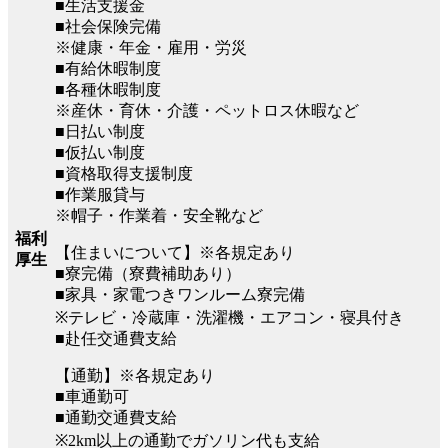
■生活支援金
■社会保険完備
※健康・年金・雇用・労災
■有給休暇制度
■各種休暇制度
※産休・育休・介護・ペットロス休暇など
■日払い制度
■仮払い制度
■資格取得支援制度
■作業服貸与
※帽子・作業着・安全靴など
福利
【住まいについて】※各規定あり
厚生
■寮完備（寮費補助あり）
■家具・家電つきワンルーム寮完備
※テレビ・冷蔵庫・洗濯機・エアコン・寝具付き
■赴任交通費支給
【通勤】※各規定あり
■車通勤可
■通勤交通費支給
※2km以上の通勤でガソリン代も支給