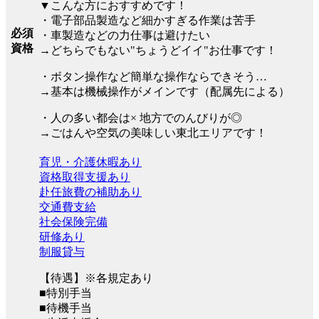
▼こんな方におすすめです！
・電子部品製造など細かすぎる作業は苦手
必須
・車製造などの力仕事は避けたい
資格
→どちらでもない"ちょうどイイ"お仕事です！
・ボタン操作など簡単な操作ならできそう…
→基本は機械操作がメインです（配属先による）
・人の多い都会は× 地方でのんびりが◎
→ごはんや空気の美味しい東北エリアです！
育児・介護休暇あり
資格取得支援あり
赴任旅費の補助あり
交通費支給
社会保険完備
研修あり
制服貸与
【待遇】※各規定あり
■特別手当
■待機手当