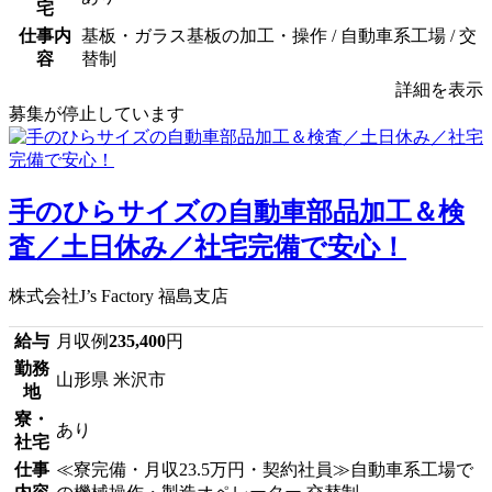
宅
仕事内
基板・ガラス基板の加工・操作 / 自動車系工場 / 交
容
替制
詳細を表示
募集が停止しています
手のひらサイズの自動車部品加工＆検
査／土日休み／社宅完備で安心！
株式会社J’s Factory 福島支店
給与
月収例
235,400
円
勤務
山形県 米沢市
地
寮・
あり
社宅
仕事
≪寮完備・月収23.5万円・契約社員≫自動車系工場で