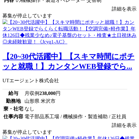
内容
の機械操作・製造オペレーター 交替制
詳細を表示
募集が停止しています
【20~30代活躍中】【スキマ時間にポチ
ッと就職！】カンタンWEB登録でら...
UTエージェント株式会社
給与
月収例
238,000
円
勤務地
山形県 米沢市
寮・社宅
なし
仕事内容
電子部品系工場 / 機械操作・製造補助 / 正社員
詳細を表示
募集が停止しています