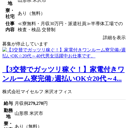
山形県 米沢市
地
寮・
あり（無料）
社宅
仕事
≪寮無料・月収30万円・派遣社員≫半導体工場での
内容
検査・検品 交替制
詳細を表示
募集が停止しています
【3交替でガッツリ稼ぐ！】家電付きワ
ンルーム寮完備♪週払いOK☆20代～4...
株式会社マイセルフ 米沢オフィス
給与
月収例
279,270
円
勤務
山形県 米沢市
地
寮・
あり（無料）