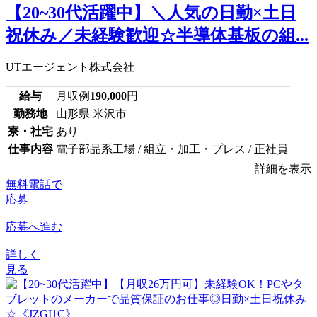
【20~30代活躍中】＼人気の日勤×土日
祝休み／未経験歓迎☆半導体基板の組...
UTエージェント株式会社
給与
月収例
190,000
円
勤務地
山形県 米沢市
寮・社宅
あり
仕事内容
電子部品系工場 / 組立・加工・プレス / 正社員
詳細を表示
無料電話で
応募
応募へ進む
詳しく
見る