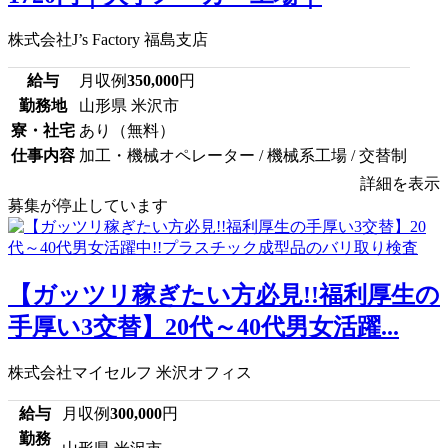
株式会社J’s Factory 福島支店
給与
月収例
350,000
円
勤務地
山形県 米沢市
寮・社宅
あり（無料）
仕事内容
加工・機械オペレーター / 機械系工場 / 交替制
詳細を表示
募集が停止しています
【ガッツリ稼ぎたい方必見!!福利厚生の
手厚い3交替】20代～40代男女活躍...
株式会社マイセルフ 米沢オフィス
給与
月収例
300,000
円
勤務