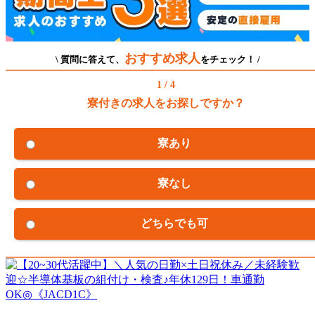
おすすめ求人
\ 質問に答えて、
をチェック！ /
1 / 4
寮付きの求人をお探しですか？
寮あり
寮なし
どちらでも可