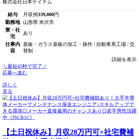
株式会社日本ケイテム
給与
月収例
339,000
円
勤務地
山形県 米沢市
寮・社
あり
宅
仕事内
基板・ガラス基板の加工・操作 / 自動車系工場 / 交
容
替制
詳細を表示
＼最短45秒で完了／
応募へ進む
詳しく
見る
【土日祝休み】月収28万円可×社宅費補