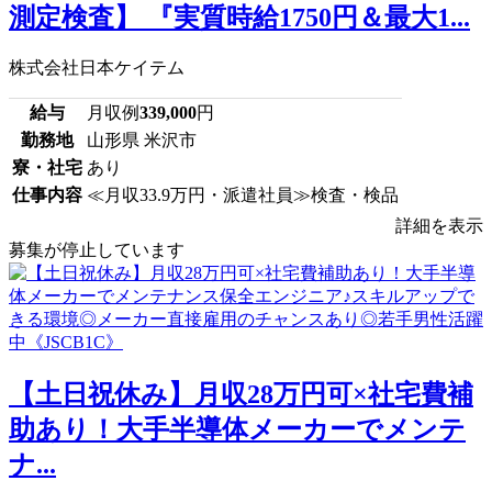
測定検査】 『実質時給1750円＆最大1...
株式会社日本ケイテム
給与
月収例
339,000
円
勤務地
山形県 米沢市
寮・社宅
あり
仕事内容
≪月収33.9万円・派遣社員≫検査・検品
詳細を表示
募集が停止しています
【土日祝休み】月収28万円可×社宅費補
助あり！大手半導体メーカーでメンテ
ナ...