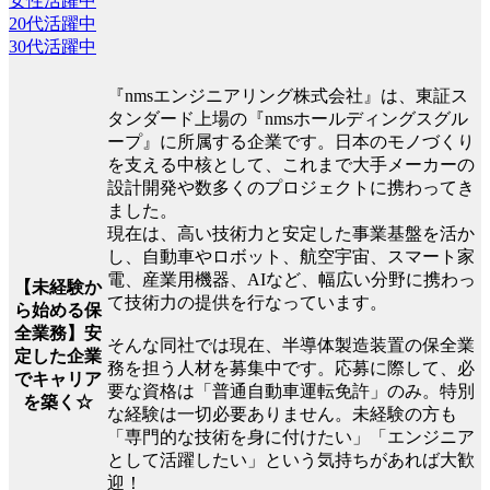
女性活躍中
20代活躍中
30代活躍中
『nmsエンジニアリング株式会社』は、東証ス
タンダード上場の『nmsホールディングスグル
ープ』に所属する企業です。日本のモノづくり
を支える中核として、これまで大手メーカーの
設計開発や数多くのプロジェクトに携わってき
ました。
現在は、高い技術力と安定した事業基盤を活か
し、自動車やロボット、航空宇宙、スマート家
電、産業用機器、AIなど、幅広い分野に携わっ
【未経験か
て技術力の提供を行なっています。
ら始める保
全業務】安
そんな同社では現在、半導体製造装置の保全業
定した企業
務を担う人材を募集中です。応募に際して、必
でキャリア
要な資格は「普通自動車運転免許」のみ。特別
を築く☆
な経験は一切必要ありません。未経験の方も
「専門的な技術を身に付けたい」「エンジニア
として活躍したい」という気持ちがあれば大歓
迎！