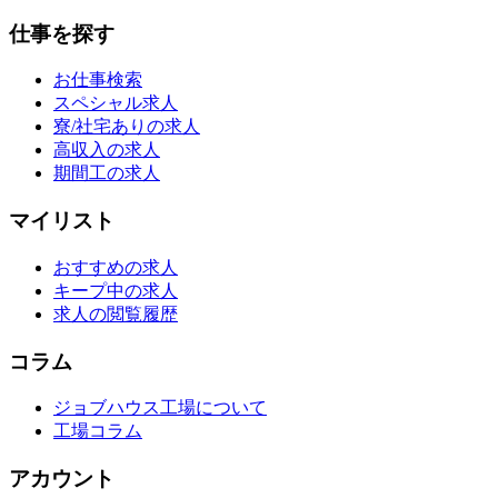
仕事を探す
お仕事検索
スペシャル求人
寮/社宅ありの求人
高収入の求人
期間工の求人
マイリスト
おすすめの求人
キープ中の求人
求人の閲覧履歴
コラム
ジョブハウス工場について
工場コラム
アカウント