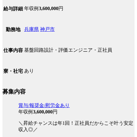
年収例
3,600,000
円
給与詳細
兵庫県
神戸市
勤務地
基盤回路設計・評価エンジニア・正社員
仕事内容
あり
寮・社宅
募集内容
賞与/報奨金/慰労金あり
年収例
3,600,000
円
＼昇給チャンスは年1回！正社員だからこそ叶う安定
収入◎／