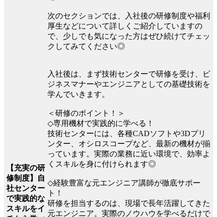
次のセクションでは、入社後の研修制度や福利
厚生などについて詳しくご紹介していますの
で、少しでも気になった方はぜひ続けてチェッ
クしてみてください◎
入社後は、まず技術センターで研修を受け、ビ
ジネスマナーやエンジニアとしての基礎技術を
学んでいきます。
＜研修のポイント！＞
◇専用機材で実践的に学べる！
技術センターには、各種CADソフトや3Dプリ
ンター、オシロスコープなど、最新の機材が揃
っています。実際の業務に近い環境で、効率よ
くスキルを身に付けられます◎
【充実の研
修制度】自
◇経験豊富な元エンジニア講師が徹底サポー
社センター
ト！
で実践的な
研修を担当するのは、現場で長年活躍してきた
スキルをイ
元エンジニア。実際のノウハウを学べるだけで