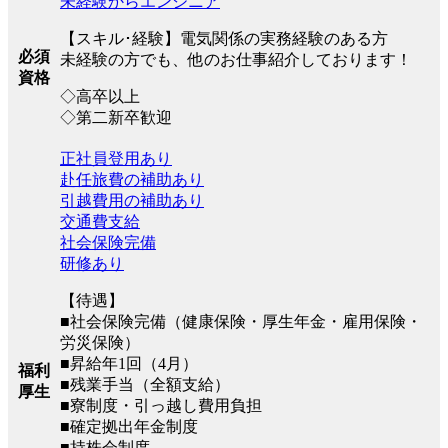
未経験からエンジニア
【スキル･経験】電気関係の実務経験のある方
必須
未経験の方でも、他のお仕事紹介しております！
資格
◇高卒以上
◇第二新卒歓迎
正社員登用あり
赴任旅費の補助あり
引越費用の補助あり
交通費支給
社会保険完備
研修あり
【待遇】
■社会保険完備（健康保険・厚⽣年⾦・雇⽤保険・
労災保険）
■昇給年1回（4月）
福利
■残業手当（全額支給）
厚生
■寮制度・引っ越し費用負担
■確定拠出年金制度
■持株会制度