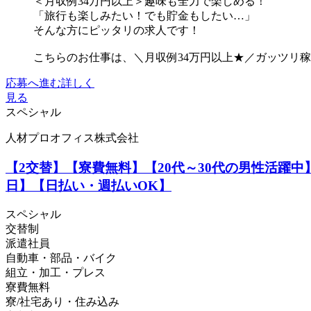
＜月収例34万円以上＞趣味も全力で楽しめる！
「旅行も楽しみたい！でも貯金もしたい…」
そんな方にピッタリの求人です！
こちらのお仕事は、＼月収例34万円以上★／ガッツリ稼
応募へ進む
詳しく
見る
スペシャル
人材プロオフィス株式会社
【2交替】【寮費無料】【20代～30代の男性活躍中
日】【日払い・週払いOK】
スペシャル
交替制
派遣社員
自動車・部品・バイク
組立・加工・プレス
寮費無料
寮/社宅あり・住み込み