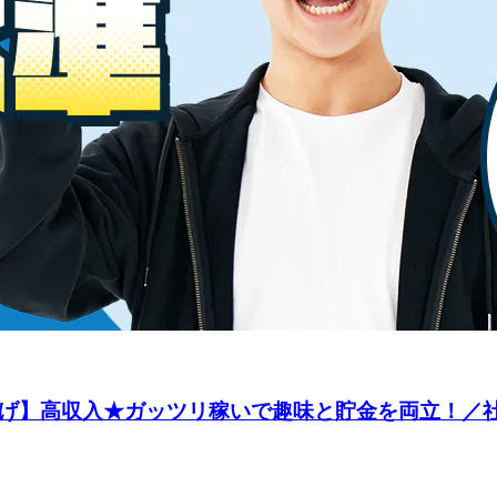
上げ】高収入★ガッツリ稼いで趣味と貯金を両立！／