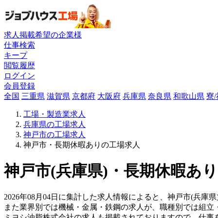
求人掲載希望の企業様
仕事検索
キープ
閲覧履歴
ログイン
会員登録
全国
三重県
滋賀県
京都府
大阪府
兵庫県
奈良県
和歌山県
寮
工場・製造業求人
兵庫県の工場求人
神戸市の工場求人
神戸市・長期休暇ありの工場求人
神戸市(兵庫県)・長期休暇あり
2026年08月04日に集計した求人情報によると、神戸市(兵庫
また業界別では機械・金属・鉄鋼の求人が、職種別では組立
ミヨシ油脂株式会社の求人も掲載されておりますので、仕事