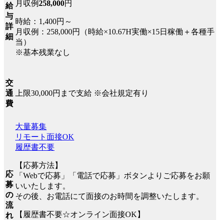
月収例
258,000
円
給
与
時給：1,400円～
詳
月収例：258,000円（時給×10.67H実働×15日稼働＋各種手
細
当）
※基本残業なし
交
上限30,000円まで支給 ※会社規定有り
通
費
大量募集
リモート面接OK
履歴書不要
【応募方法】
応
「Webで応募」「電話で応募」ボタンよりご応募をお願
募
いいたします。
の
その後、お電話にて面接のお時間を調整いたします。
流
【履歴書不要☆オンライン面接OK】
れ