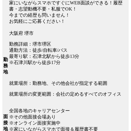
家にいながらスマホですぐにWEB面談ができる！履歴
書・志望動機不要・私服でOK！
今までの経歴も問いません！
お気軽にご応募ください！
大阪府 堺市
勤務詳細：堺市堺区
通勤方法：徒歩/自転車/バス
最寄り駅：石津北駅から徒歩13分
勤
※石津川駅から徒歩17分
務
地
就業場所：勤務地、その他会社が指定する範囲
就業場所の変更範囲：会社の定めるすべてのオフィス
全国各地のキャリアセンター
面
※その他面接会場あり
接
※オンライン面接実施中
地
※家にいながらスマホで面接＆履歴書不要