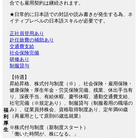
合でも雇用契約は継続されます。
★日常的に日本語での対話や読み書きが発生する為、ネ
イティブレベルの日本語スキルが必要です。
正社員登用あり
赴任旅費の補助あり
交通費支給
社会保険完備
研修あり
制服貸与
【待遇】
昇給昇格、株式付与制度（※）、社会保険・雇用保険・
健康保険・厚生年金・労災保険完備、残業、休出手当有
り、深夜手当、有給休暇、慶弔休暇、通勤交通費支給、
社宅完備（※規定あり）、制服貸与（制服着用の職場の
み）、従業員持株会、資格取得制度あり、定年満60歳
福
（再雇用として原則65歳迄就業）
利
厚
※株式付与制度（新制度スタート）
生
「働いた時間が、株になる。」