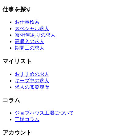
仕事を探す
お仕事検索
スペシャル求人
寮/社宅ありの求人
高収入の求人
期間工の求人
マイリスト
おすすめの求人
キープ中の求人
求人の閲覧履歴
コラム
ジョブハウス工場について
工場コラム
アカウント