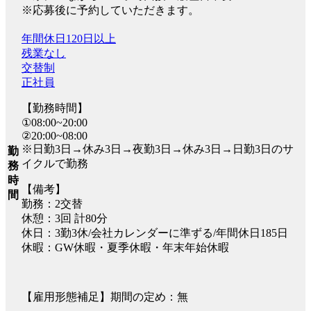
※応募後に予約していただきます。
年間休日120日以上
残業なし
交替制
正社員
【勤務時間】
①08:00~20:00
②20:00~08:00
※日勤3日→休み3日→夜勤3日→休み3日→日勤3日のサ
勤
イクルで勤務
務
時
【備考】
間
勤務：2交替
休憩：3回 計80分
休日：3勤3休/会社カレンダーに準ずる/年間休日185日
休暇：GW休暇・夏季休暇・年末年始休暇
【雇用形態補足】期間の定め：無