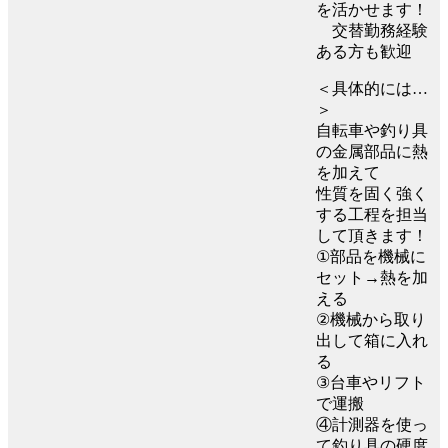
を活かせます！
交替勤務経験
ある方も歓迎
＜具体的には…
＞
自転車や釣り具
の金属部品に熱
を加えて
性質を固く強く
する工程を担当
して頂きます！
①部品を機械に
セット→熱を加
える
②機械から取り
出して箱に入れ
る
③台車やリフト
で運搬
④計測器を使っ
て釣り具の硬度