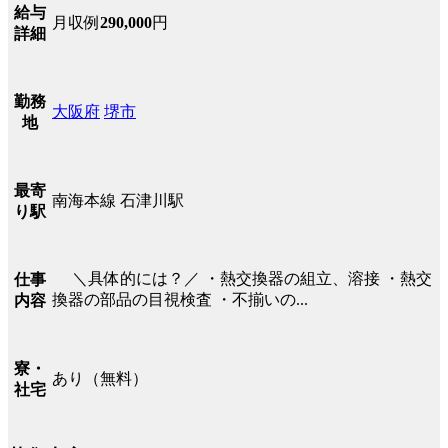
給与
月収例
290,000
円
詳細
勤務
大阪府
堺市
地
最寄
南海本線 石津川駅
り駅
＼具体的には？／ ・熱交換器の組立、溶接 ・熱交
仕事
換器の部品の目視検査 ・不揃いの...
内容
寮・
あり（無料）
社宅