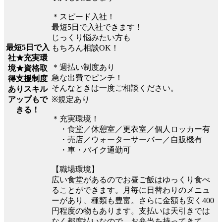
＊スピード入社！
最短5日で入社できます！
じっくり悩みたい方も
最短5日で入
もちろん相談OK！
社★充実環
＊週払い制度あり
境★資格取
急な出費でピンチ！
得支援制度
そんなときは一度ご相談ください。
ありスキル
※規定あり
アップもで
きる！
＊充実環境！
・食堂／休憩室／更衣室／個人ロッカー有
・売店／ウォーターサーバー／自販機有
・車・バイク通勤可
【職場環境】
広い食堂があるのでお昼ご飯はゆっくり食べ
ることができます。月毎に日替わりのメニュ
ーがあり、種類も豊富。さらに金額も安く400
円程度の物もあります。支払いは天引きでは
なく都度払いなので、お弁当を持ってきて、