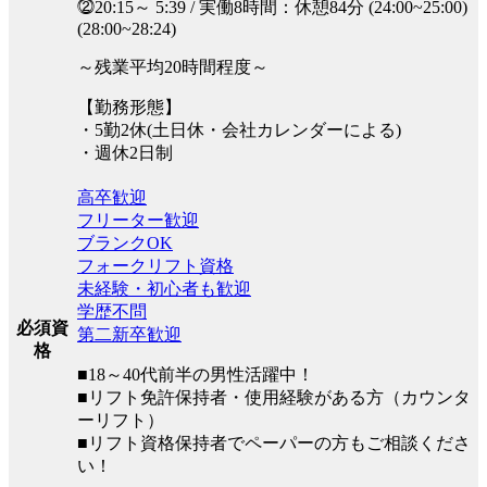
⓶20:15～ 5:39 / 実働8時間：休憩84分 (24:00~25:00)
(28:00~28:24)
～残業平均20時間程度～
【勤務形態】
・5勤2休(土日休・会社カレンダーによる)
・週休2日制
高卒歓迎
フリーター歓迎
ブランクOK
フォークリフト資格
未経験・初心者も歓迎
学歴不問
必須資
第二新卒歓迎
格
■18～40代前半の男性活躍中！
■リフト免許保持者・使用経験がある方（カウンタ
ーリフト）
■リフト資格保持者でペーパーの方もご相談くださ
い！