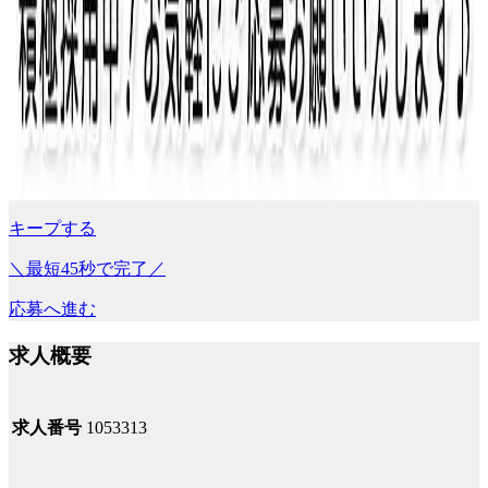
キープする
＼最短45秒で完了／
応募へ進む
求人概要
求人番号
1053313