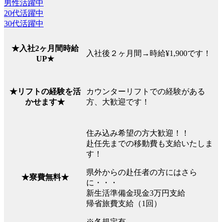
男性活躍中
20代活躍中
30代活躍中
★入社2ヶ月間時給
入社後２ヶ月間→時給¥1,900です！
UP★
カウンターリフトでの経験がある
★リフトの経験を活
方、大歓迎です！
かせます★
住み込み希望の方大歓迎！！
赴任先までの移動費も支給いたしま
す！
県外からの赴任者の方にはさら
★寮費無料★
に・・・
新生活準備金現金3万円支給
帰省旅費支給（1回）
※各規定有