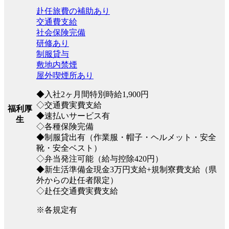
赴任旅費の補助あり
交通費支給
社会保険完備
研修あり
制服貸与
敷地内禁煙
屋外喫煙所あり
◆入社2ヶ月間特別時給1,900円
◇交通費実費支給
福利厚
◆速払いサービス有
生
◇各種保険完備
◆制服貸出有（作業服・帽子・ヘルメット・安全
靴・安全ベスト）
◇弁当発注可能（給与控除420円）
◆新生活準備金現金3万円支給+規制寮費支給（県
外からの赴任者限定）
◇赴任交通費実費支給
※各規定有