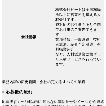
株式会社ビートは全国20箇
所以上に営業所を構える人
材会社です。
寮対応のお仕事もあり全国
でお仕事のご案内できま
す！
会社情報
業務請負、一般派遣、技術
者派遣、紹介予定派遣、有
料職業紹介
など、人材派遣業に根ざし
た人材サービスを行ってい
ます。
業務内容の変更範囲：会社の定めるすべての業務
応募後の流れ
応募後すぐ〜3日以内に
知らない電話番号やメール
から連絡