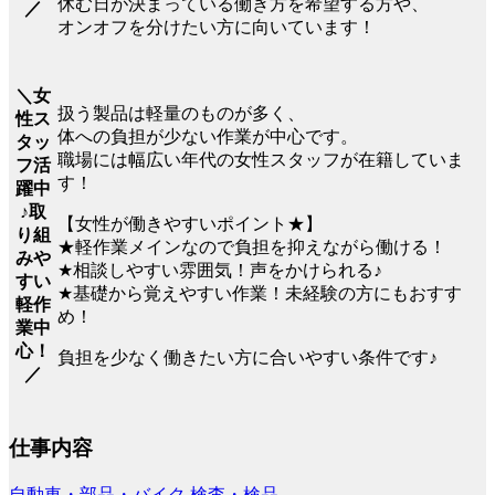
休む日が決まっている働き方を希望する方や、
／
オンオフを分けたい方に向いています！
＼女
扱う製品は軽量のものが多く、
性ス
体への負担が少ない作業が中心です。
タッ
職場には幅広い年代の女性スタッフが在籍していま
フ活
す！
躍中
♪取
【女性が働きやすいポイント★】
り組
★軽作業メインなので負担を抑えながら働ける！
みや
★相談しやすい雰囲気！声をかけられる♪
すい
★基礎から覚えやすい作業！未経験の方にもおすす
軽作
め！
業中
心！
負担を少なく働きたい方に合いやすい条件です♪
／
仕事内容
自動車・部品・バイク
検査・検品