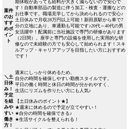
期休暇があっても給料が大きく減らないので安心で
す！自動車部品の製造に伴う加工・検査・運搬などの
案件
お仕事です。職場見学してから決められるので安心♪
のお
土日休みで月収28万円以上可能！新田原駅から車で7
すす
分の立地にあり、車通勤も可能です♪20代～40代の男
めポ
女活躍中！配属前に当社施設で専門の研修があります
イン
（2日間）。座学と専門の設備を使用した実用的な研
ト
修なので未経験の方でも安心して始められます！スキ
ルアップ・キャリアアップを目指したい方におすすめ
です！
週末にしっかり休めるため、
＼土
自分の時間を確保しやすい勤務スタイルです。
日休
平日の働く時間と休日の時間が分かれやすく、
み！
生活にリズムを作りたい方にも人気♪
予定
を組
【土日休みのポイント★】
みや
★週末に休めるので予定が立てやすい！
すい
★自分の時間を確保できる♪
働き
★生活サイクルを整えられる！
方！