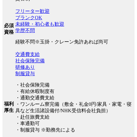
フリーター歓迎
ブランクOK
未経験・初心者も歓迎
必須
学歴不問
資格
経験不問※玉掛・クレーン免許あれば尚可
交通費支給
社会保険完備
研修あり
制服貸与
・社会保険完備
・有給休暇制度有
・通勤交通費支給
福利
・ワンルーム寮完備（敷金・礼金0円/家具・家電・寝
厚生
具など生活諸設備付/NHK受信料会社負担）
・赴任旅費支給
・車通勤可
・制服貸与 ※勤務先による