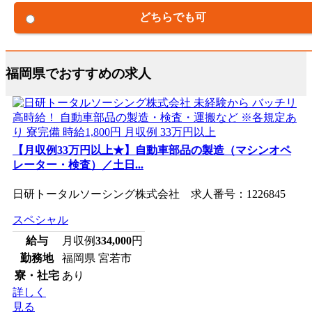
どちらでも可
福岡県でおすすめの求人
【月収例33万円以上★】自動車部品の製造（マシンオペ
レーター・検査）／土日...
日研トータルソーシング株式会社 求人番号：1226845
スペシャル
給与
月収例
334,000
円
勤務地
福岡県 宮若市
寮・社宅
あり
詳しく
見る