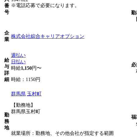
※電話応募で必要になります。
番
号
勤
企
株式会社綜合キャリアオプション
業
週払い
給
日払い
必
与
時給
1,150
円〜
詳
時給：1150円
細
群馬県
玉村町
【勤務地】
群馬県玉村町
勤
福
務
地
就業場所：勤務地、その他会社が指定する範囲