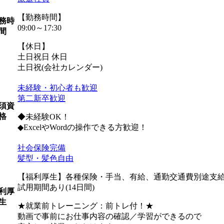
【勤務時間】
務時
09:00～17:30
間
【休日】
土日祝日 休日
土日祝(会社カレンダー)
未経験・初心者も歓迎
第二新卒歓迎
須資
格
◆未経験OK！
◆ExcelやWordの操作できる方歓迎！
社会保険完備
髪型・髪色自由
【福利厚生】各種保険・手当、有給、通勤交通費別途支給 
試用期間あり(14日間)
利厚
生
★就業前トレーニング：前トレ付！★
動画で事前にお仕事内容の確認／学習ができるので