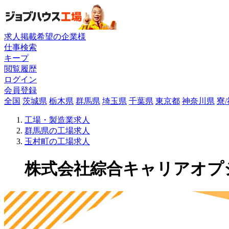
求人掲載希望の企業様
仕事検索
キープ
閲覧履歴
ログイン
会員登録
全国
茨城県
栃木県
群馬県
埼玉県
千葉県
東京都
神奈川県
寮
工場・製造業求人
群馬県の工場求人
玉村町の工場求人
株式会社綜合キャリアオプショ