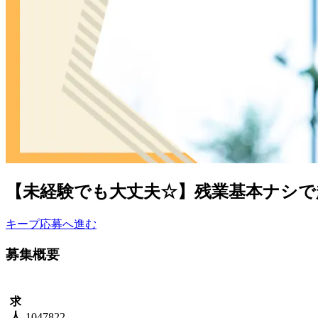
【未経験でも大丈夫☆】残業基本ナシで
キープ
応募へ進む
募集概要
求
人
1047822