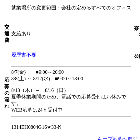
就業場所の変更範囲：会社の定めるすべてのオフィス
交
寮
支給あり
通
費
履歴書不要
公
――――――――――――――――――――――――
8/7(金) ■9:00～20:00
8/8(土) ～ 8/12(水) ■9:00～18:00
応
募
8/13（木）～ 8/16（日）
の
夏季休業期間のため、電話での応募受付はお休みで
流
す。
れ
WEB応募は24ｈ受付中！
――――――――――――――――――――――――
1314EH0804G16★33-N
キープ
応募へ進む