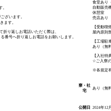
食堂あり（
自動販売
す。
休憩室
がございます。
売店あり
だきます。
【受動喫
を受けて折り返しお電話いただく際は、
屋内原則
始まる番号へ折り返しお電話をお願いします。
【工場駐
あり（無
【入社特
☆ご入寮
※各規定
寮・社
あり（無
宅
2024年12
公開日