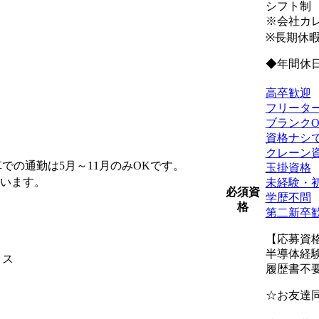
シフト制
※会社カ
※長期休
◆年間休日
高卒歓迎
フリータ
ブランクO
資格ナシで
クレーン
での通勤は5月～11月のみOKです。
玉掛資格
ています。
未経験・
必須資
学歴不問
格
第二新卒
【応募資
半導体経
ィス
履歴書不
☆お友達