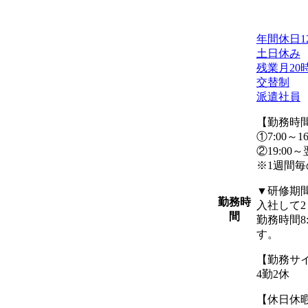
年間休日1
土日休み
残業月20
交替制
派遣社員
【勤務時
①7:00～1
②19:00～
※1週間毎
▼研修期
勤務時
入社して
間
勤務時間8:
す。
【勤務サ
4勤2休
【休日休