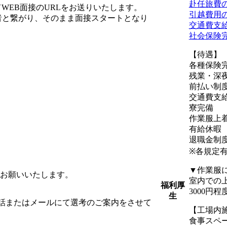
赴任旅費
WEB面接のURLをお送りいたします。
引越費用
者と繋がり、そのまま面接スタートとなり
交通費支
社会保険
【待遇】
各種保険
残業・深
前払い制
交通費支給
寮完備
作業服上
有給休暇
退職金制
※各規定
▼作業服
をお願いいたします。
室内での上
福利厚
3000円程
生
話またはメールにて選考のご案内をさせて
【工場内
食事スペ