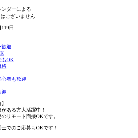
レンダーによる
暇はございません
119日
ー歓迎
K
もOK
資格
初心者も歓迎
歓迎
格】
験がある方大活躍中！
要のリモート面接OKです。
同士でのご応募もOKです！