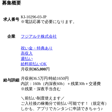
募集概要
KI-10296-03-JP
求人番号
※電話応募で必要になります。
フジアルテ株式会社
企業
祝い金・特典あり
高収入
週払い
給料前払いOK
月収例
365,000
円
月収例36.5万円/時給1650円
給与詳細
内訳：160h（内深夜60h）＋残業30h＋交通費
※残業・深夜手当含む
＼前払い制度使えます／
ご入社後の稼働分で前払い可能です！（規定有）
しかも、アプリでカンタンに申請できちゃう♪