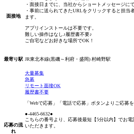
・面接日までに、当社からショートメッセージにて
・事前に送られてきたURLをクリックすると担当
面接地
ます。
アプリインストールは不要です。
難しい操作はなし♪履歴書不要♪
ご自宅などお好きな場所でOK！
JR東北本線(黒磯～利府・盛岡) 村崎野駅
最寄り駅
大量募集
急募
リモート面接OK
履歴書不要
「Webで応募」「電話で応募」ボタンよりご応募
●-4465-6632●
こちらの番号より、応募後最短【5分以内】でお電
応募の流
いただきます。
れ