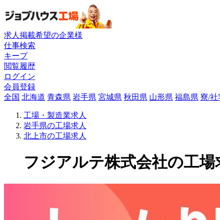
求人掲載希望の企業様
仕事検索
キープ
閲覧履歴
ログイン
会員登録
全国
北海道
青森県
岩手県
宮城県
秋田県
山形県
福島県
寮/
工場・製造業求人
岩手県の工場求人
北上市の工場求人
フジアルテ株式会社の工場求人(