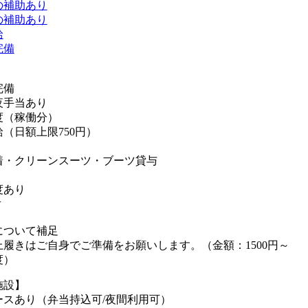
の補助あり
の補助あり
給
完備
完備
夜手当あり
度（稼働分）
（日額上限750円）
着・クリーンスーツ・ブーツ貸与
度あり
有
について補足
履きはご自身でご準備をお願いします。（金額：1500円～
度）
施設】
ースあり（弁当持込可/夜間利用可）