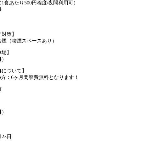
1食あたり500円程度/夜間利用可）
機
煙対策】
禁煙（喫煙スペースあり）
車場】
料）
典について】
の方：6ヶ月間寮費無料となります！
有
料）
月23日