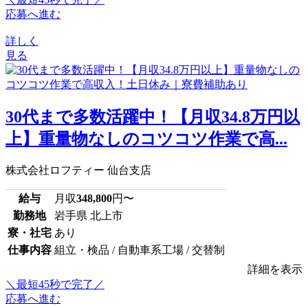
応募へ進む
詳しく
見る
30代まで多数活躍中！【月収34.8万円以
上】重量物なしのコツコツ作業で高...
株式会社ロフティー 仙台支店
給与
月収
348,800
円〜
勤務地
岩手県 北上市
寮・社宅
あり
仕事内容
組立・検品 / 自動車系工場 / 交替制
詳細を表示
＼最短45秒で完了／
応募へ進む