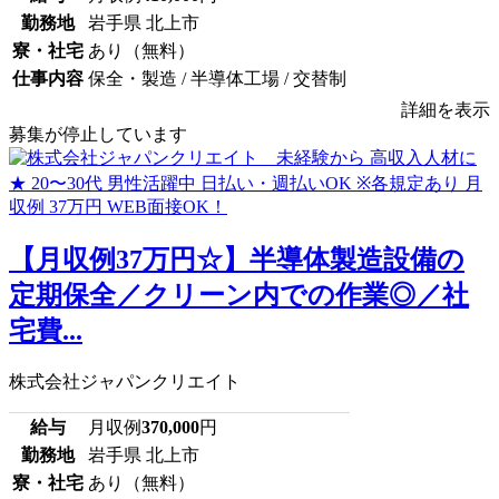
勤務地
岩手県 北上市
寮・社宅
あり（無料）
仕事内容
保全・製造 / 半導体工場 / 交替制
詳細を表示
募集が停止しています
【月収例37万円☆】半導体製造設備の
定期保全／クリーン内での作業◎／社
宅費...
株式会社ジャパンクリエイト
給与
月収例
370,000
円
勤務地
岩手県 北上市
寮・社宅
あり（無料）