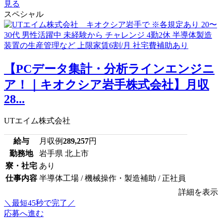
見る
スペシャル
【PCデータ集計・分析ラインエンジニ
ア！｜キオクシア岩手株式会社】月収
28...
UTエイム株式会社
給与
月収例
289,257
円
勤務地
岩手県 北上市
寮・社宅
あり
仕事内容
半導体工場 / 機械操作・製造補助 / 正社員
詳細を表示
＼最短45秒で完了／
応募へ進む