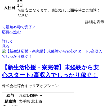
9月
2日
入社日
※目安になります、表記なしは面接時にご相談く
ださい
詳細を表示
＼最短45秒で完了／
応募へ進む
詳しく
見る
【新生活応援・寮完備】未経験から安
心スタート♪高収入でしっかり稼ぐ！
株式会社綜合キャリアオプション
給与
時給
1,450
円〜
勤務地
岩手県 北上市