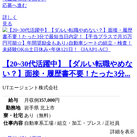
応募へ進む
詳しく
見る
【20~30代活躍中】【ダルい転職やめな
い？】面接・履歴書不要！たった3分...
UTエージェント株式会社
給与
月収例
357,000
円
勤務地
岩手県 北上市
寮・社宅
あり（無料）
仕事内容
自動車系工場 / 組立・加工・プレス / 正社員
詳細を表示