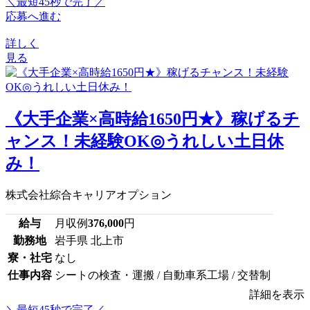
＼最短45秒で完了／
応募へ進む
詳しく
見る
《大手企業×高時給1650円★》稼げるチ
ャンス！未経験OK◎うれしい土日休
み！
株式会社綜合キャリアオプション
給与
月収例
376,000
円
勤務地
岩手県 北上市
寮・社宅
なし
仕事内容
シートの検査・運搬 / 自動車系工場 / 交替制
詳細を表示
＼最短45秒で完了／