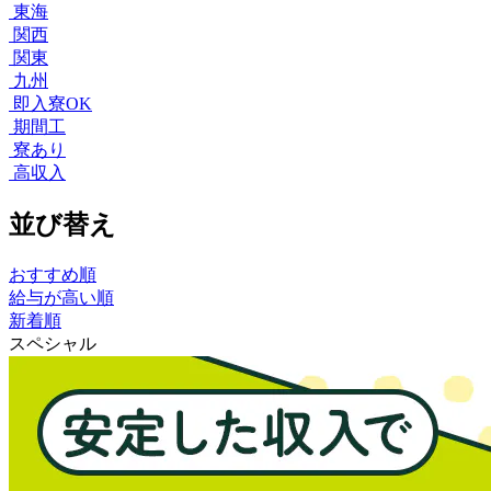
東海
関西
関東
九州
即入寮OK
期間工
寮あり
高収入
並び替え
おすすめ順
給与が高い順
新着順
スペシャル