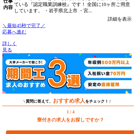
仕事
ている『認定職業訓練校』です！ 全国に10ヶ所ご用意
内容
しています。 ・岩手県北上市 ・宮...
詳細を表示
＼最短45秒で完了／
応募へ進む
詳しく
見る
おすすめ求人
\ 質問に答えて、
をチェック！ /
1 / 4
寮付きの求人をお探しですか？