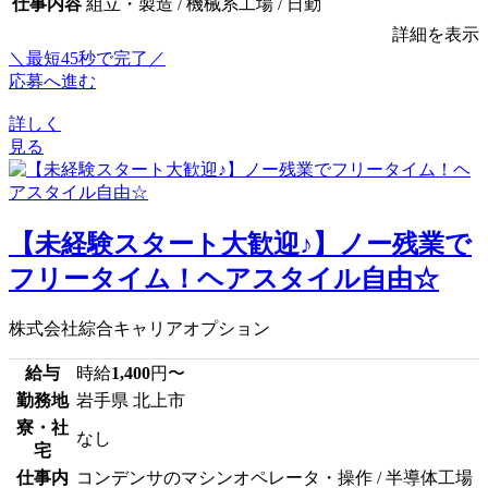
仕事内容
組立・製造 / 機械系工場 / 日勤
詳細を表示
＼最短45秒で完了／
応募へ進む
詳しく
見る
【未経験スタート大歓迎♪】ノー残業で
フリータイム！ヘアスタイル自由☆
株式会社綜合キャリアオプション
給与
時給
1,400
円〜
勤務地
岩手県 北上市
寮・社
なし
宅
仕事内
コンデンサのマシンオペレータ・操作 / 半導体工場