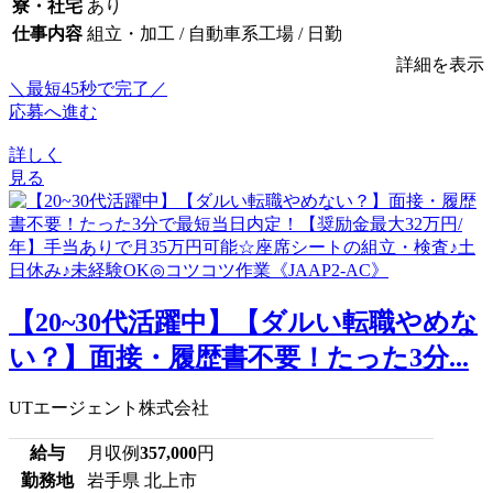
寮・社宅
あり
仕事内容
組立・加工 / 自動車系工場 / 日勤
詳細を表示
＼最短45秒で完了／
応募へ進む
詳しく
見る
【20~30代活躍中】【ダルい転職やめな
い？】面接・履歴書不要！たった3分...
UTエージェント株式会社
給与
月収例
357,000
円
勤務地
岩手県 北上市