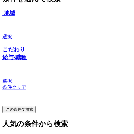
地域
選択
こだわり
給与/職種
選択
条件クリア
この条件で検索
人気の条件から検索