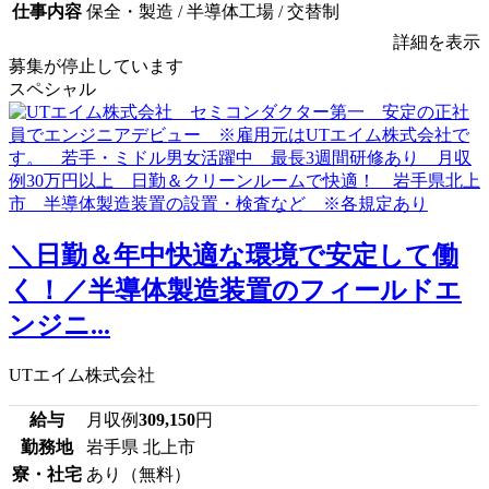
仕事内容
保全・製造 / 半導体工場 / 交替制
詳細を表示
募集が停止しています
スペシャル
＼日勤＆年中快適な環境で安定して働
く！／半導体製造装置のフィールドエ
ンジニ...
UTエイム株式会社
給与
月収例
309,150
円
勤務地
岩手県 北上市
寮・社宅
あり（無料）