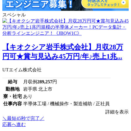
スペシャル
【キオクシア岩手株式会社】月収28万
円可★賞与見込み45万円/年♪売上1兆...
UTエイム株式会社
給与
月収例
289,257
円
勤務地
岩手県 北上市
寮・社宅
あり
仕事内容
半導体工場 / 機械操作・製造補助 / 正社員
詳細を表示
＼最短45秒で完了／
応募へ進む