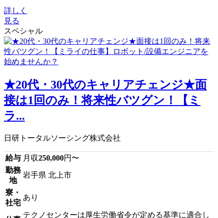
詳しく
見る
スペシャル
★20代・30代のキャリアチェンジ★面
接は1回のみ！将来性バツグン！【ミ
ラ...
日研トータルソーシング株式会社
給与
月収
250,000
円〜
勤務
岩手県 北上市
地
寮・
あり
社宅
テクノセンターは厚生労働省令が定める基準に適合し