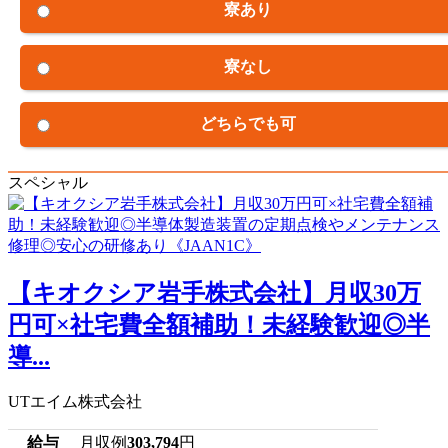
寮あり
寮なし
どちらでも可
スペシャル
【キオクシア岩手株式会社】月収30万
円可×社宅費全額補助！未経験歓迎◎半
導...
UTエイム株式会社
給与
月収例
303,794
円