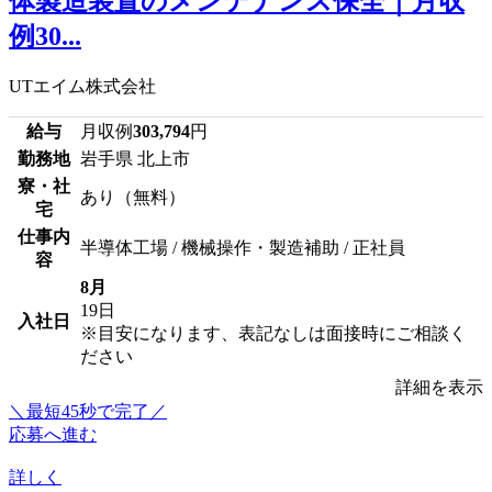
体製造装置のメンテナンス保全｜月収
例30...
UTエイム株式会社
給与
月収例
303,794
円
勤務地
岩手県 北上市
寮・社
あり（無料）
宅
仕事内
半導体工場 / 機械操作・製造補助 / 正社員
容
8月
19日
入社日
※目安になります、表記なしは面接時にご相談く
ださい
詳細を表示
＼最短45秒で完了／
応募へ進む
詳しく