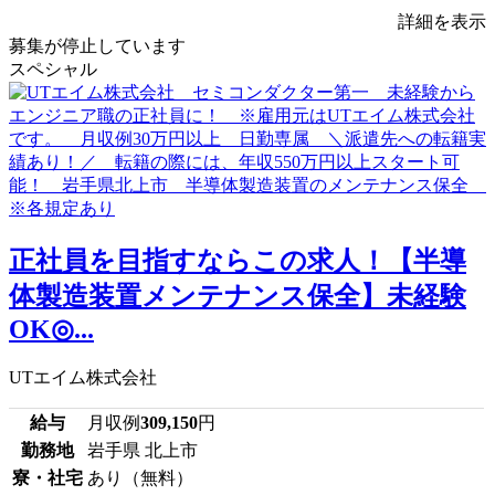
詳細を表示
募集が停止しています
スペシャル
正社員を目指すならこの求人！【半導
体製造装置メンテナンス保全】未経験
OK◎...
UTエイム株式会社
給与
月収例
309,150
円
勤務地
岩手県 北上市
寮・社宅
あり（無料）