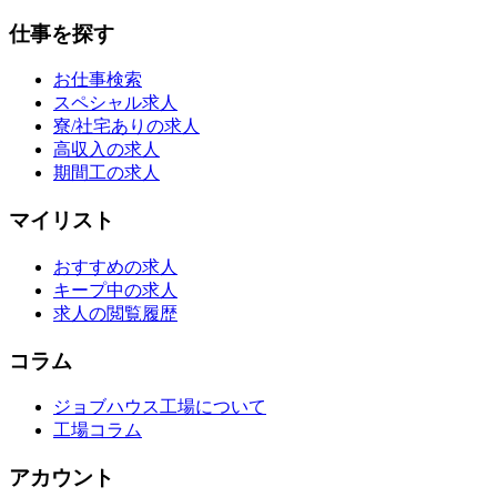
仕事を探す
お仕事検索
スペシャル求人
寮/社宅ありの求人
高収入の求人
期間工の求人
マイリスト
おすすめの求人
キープ中の求人
求人の閲覧履歴
コラム
ジョブハウス工場について
工場コラム
アカウント