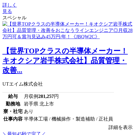
詳しく
見る
スペシャル
【世界TOPクラスの半導体メーカー！
キオクシア岩手株式会社】品質管理・
改善...
UTエイム株式会社
給与
月収例
281,257
円
勤務地
岩手県 北上市
寮・社宅
あり
仕事内容
半導体工場 / 機械操作・製造補助 / 正社員
詳細を表示
＼最短45秒で完了／