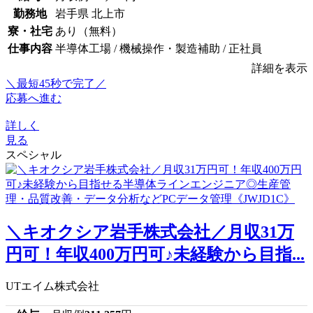
勤務地
岩手県 北上市
寮・社宅
あり（無料）
仕事内容
半導体工場 / 機械操作・製造補助 / 正社員
詳細を表示
＼最短45秒で完了／
応募へ進む
詳しく
見る
スペシャル
＼キオクシア岩手株式会社／月収31万
円可！年収400万円可♪未経験から目指...
UTエイム株式会社