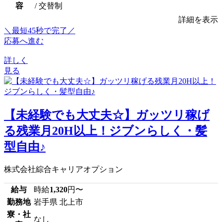
容
/ 交替制
詳細を表示
＼最短45秒で完了／
応募へ進む
詳しく
見る
【未経験でも大丈夫☆】ガッツリ稼げ
る残業月20H以上！ジブンらしく・髪
型自由♪
株式会社綜合キャリアオプション
給与
時給
1,320
円〜
勤務地
岩手県 北上市
寮・社
なし