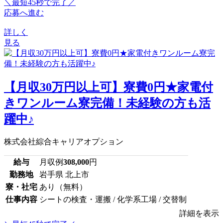
＼最短45秒で完了／
応募へ進む
詳しく
見る
【月収30万円以上可】寮費0円★家電付
きワンルーム寮完備！未経験の方も活
躍中♪
株式会社綜合キャリアオプション
給与
月収例
308,000
円
勤務地
岩手県 北上市
寮・社宅
あり（無料）
仕事内容
シートの検査・運搬 / 化学系工場 / 交替制
詳細を表示