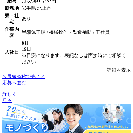
給与
月収例
311,257
円
勤務地
岩手県 北上市
寮・社
あり
宅
仕事内
半導体工場 / 機械操作・製造補助 / 正社員
容
8月
19日
入社日
※目安になります、表記なしは面接時にご相談く
ださい
詳細を表示
＼最短45秒で完了／
応募へ進む
詳しく
見る