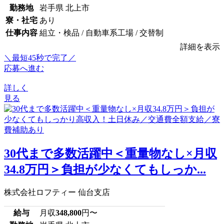
勤務地
岩手県 北上市
寮・社宅
あり
仕事内容
組立・検品 / 自動車系工場 / 交替制
詳細を表示
＼最短45秒で完了／
応募へ進む
詳しく
見る
30代まで多数活躍中＜重量物なし×月収
34.8万円＞負担が少なくてもしっか...
株式会社ロフティー 仙台支店
給与
月収
348,800
円〜