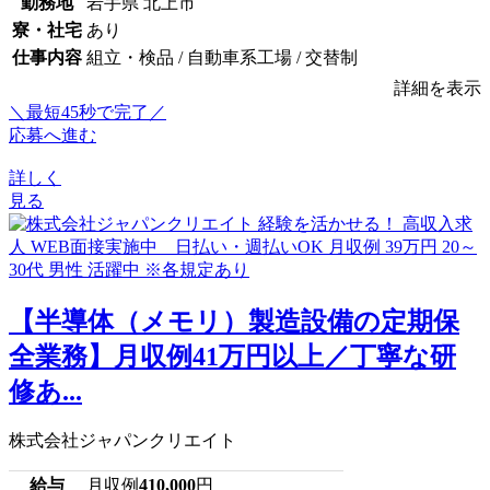
勤務地
岩手県 北上市
寮・社宅
あり
仕事内容
組立・検品 / 自動車系工場 / 交替制
詳細を表示
＼最短45秒で完了／
応募へ進む
詳しく
見る
【半導体（メモリ）製造設備の定期保
全業務】月収例41万円以上／丁寧な研
修あ...
株式会社ジャパンクリエイト
給与
月収例
410,000
円