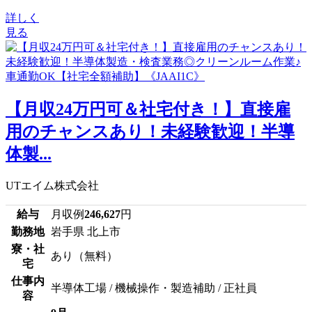
詳しく
見る
【月収24万円可＆社宅付き！】直接雇
用のチャンスあり！未経験歓迎！半導
体製...
UTエイム株式会社
給与
月収例
246,627
円
勤務地
岩手県 北上市
寮・社
あり（無料）
宅
仕事内
半導体工場 / 機械操作・製造補助 / 正社員
容