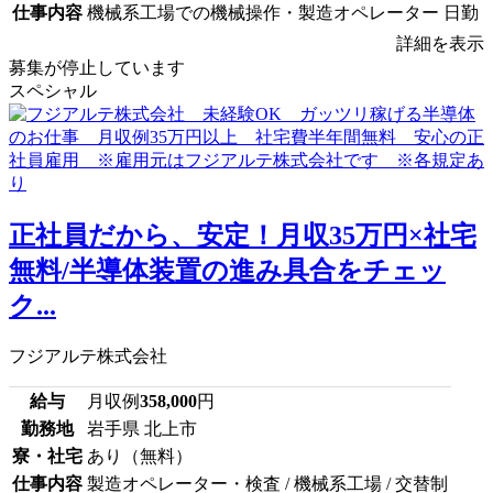
仕事内容
機械系工場での機械操作・製造オペレーター 日勤
詳細を表示
募集が停止しています
スペシャル
正社員だから、安定！月収35万円×社宅
無料/半導体装置の進み具合をチェッ
ク...
フジアルテ株式会社
給与
月収例
358,000
円
勤務地
岩手県 北上市
寮・社宅
あり（無料）
仕事内容
製造オペレーター・検査 / 機械系工場 / 交替制