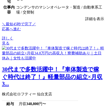
宅
仕事内
コンデンサのマシンオペレータ・製造 / 自動車系工
容
場 / 交替制
詳細を表示
＼最短45秒で完了／
応募へ進む
詳しく
見る
30代まで多数活躍中！『車体製造で稼
ぐ時代は終了！』軽量部品の組立×月収
3...
株式会社ロフティー 仙台支店
給与
月収
348,800
円〜