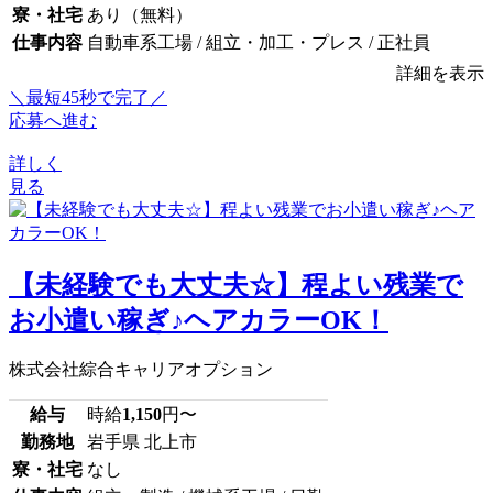
寮・社宅
あり（無料）
仕事内容
自動車系工場 / 組立・加工・プレス / 正社員
詳細を表示
＼最短45秒で完了／
応募へ進む
詳しく
見る
【未経験でも大丈夫☆】程よい残業で
お小遣い稼ぎ♪ヘアカラーOK！
株式会社綜合キャリアオプション
給与
時給
1,150
円〜
勤務地
岩手県 北上市
寮・社宅
なし