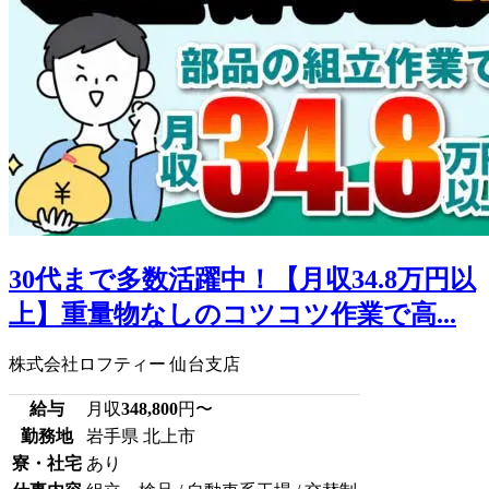
30代まで多数活躍中！【月収34.8万円以
上】重量物なしのコツコツ作業で高...
株式会社ロフティー 仙台支店
給与
月収
348,800
円〜
勤務地
岩手県 北上市
寮・社宅
あり