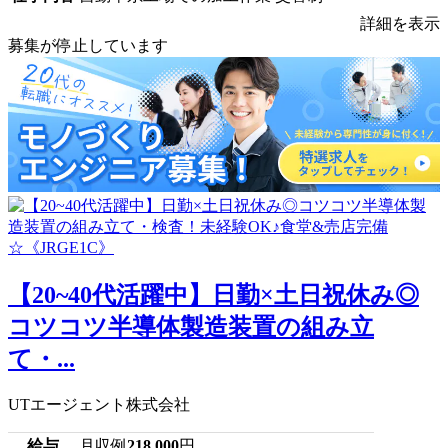
詳細を表示
募集が停止しています
【20~40代活躍中】日勤×土日祝休み◎
コツコツ半導体製造装置の組み立
て・...
UTエージェント株式会社
給与
月収例
218,000
円