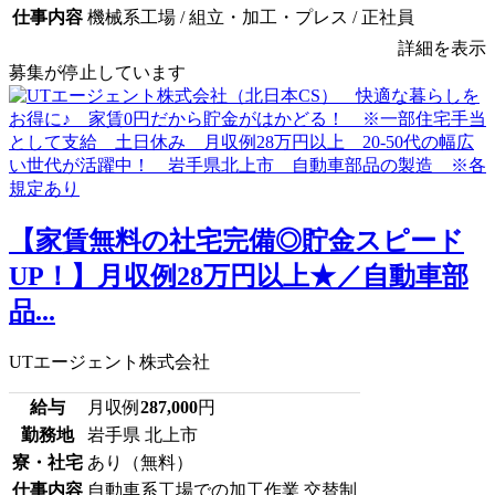
仕事内容
機械系工場 / 組立・加工・プレス / 正社員
詳細を表示
募集が停止しています
【家賃無料の社宅完備◎貯金スピード
UP！】月収例28万円以上★／自動車部
品...
UTエージェント株式会社
給与
月収例
287,000
円
勤務地
岩手県 北上市
寮・社宅
あり（無料）
仕事内容
自動車系工場での加工作業 交替制