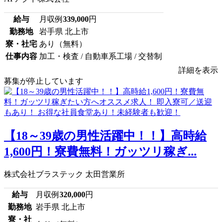
給与
月収例
339,000
円
勤務地
岩手県 北上市
寮・社宅
あり（無料）
仕事内容
加工・検査 / 自動車系工場 / 交替制
詳細を表示
募集が停止しています
【18～39歳の男性活躍中！！】高時給
1,600円！寮費無料！ガッツリ稼ぎ...
株式会社ブラステック 太田営業所
給与
月収例
320,000
円
勤務地
岩手県 北上市
寮・社