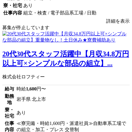
寮・社宅
あり
仕事内容
組立・検査 / 電子部品系工場 / 日勤
詳細を表示
募集が停止しています
20代30代スタッフ活躍中【月収34.8万円
以上可×シンプルな部品の組立】...
株式会社ロフティー
給与
時給
1,600
円〜
勤務
岩手県 北上市
地
寮・
あり
社宅
仕事
≪寮完備・時給1,600円・派遣社員≫自動車系工場で
内容
の組立・加工・プレス 交替制