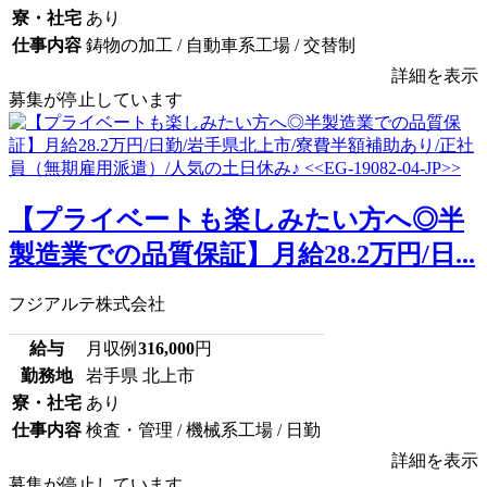
寮・社宅
あり
仕事内容
鋳物の加工 / 自動車系工場 / 交替制
詳細を表示
募集が停止しています
【プライベートも楽しみたい方へ◎半
製造業での品質保証】月給28.2万円/日...
フジアルテ株式会社
給与
月収例
316,000
円
勤務地
岩手県 北上市
寮・社宅
あり
仕事内容
検査・管理 / 機械系工場 / 日勤
詳細を表示
募集が停止しています