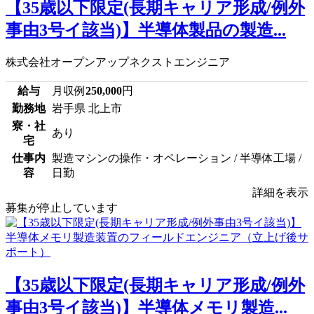
【35歳以下限定(長期キャリア形成/例外
事由3号イ該当)】半導体製品の製造...
株式会社オープンアップネクストエンジニア
給与
月収例
250,000
円
勤務地
岩手県 北上市
寮・社
あり
宅
仕事内
製造マシンの操作・オペレーション / 半導体工場 /
容
日勤
詳細を表示
募集が停止しています
【35歳以下限定(長期キャリア形成/例外
事由3号イ該当)】半導体メモリ製造...