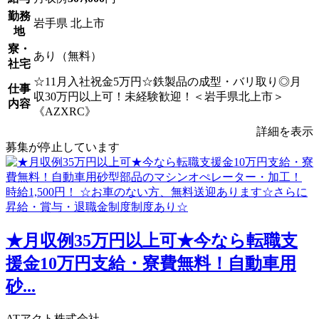
勤務
岩手県 北上市
地
寮・
あり（無料）
社宅
☆11月入社祝金5万円☆鉄製品の成型・バリ取り◎月
仕事
収30万円以上可！未経験歓迎！＜岩手県北上市＞
内容
《AZXRC》
詳細を表示
募集が停止しています
★月収例35万円以上可★今なら転職支
援金10万円支給・寮費無料！自動車用
砂...
ATアクト株式会社