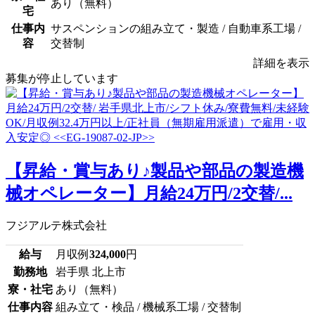
あり（無料）
宅
仕事内
サスペンションの組み立て・製造 / 自動車系工場 /
容
交替制
詳細を表示
募集が停止しています
【昇給・賞与あり♪製品や部品の製造機
械オペレーター】月給24万円/2交替/...
フジアルテ株式会社
給与
月収例
324,000
円
勤務地
岩手県 北上市
寮・社宅
あり（無料）
仕事内容
組み立て・検品 / 機械系工場 / 交替制