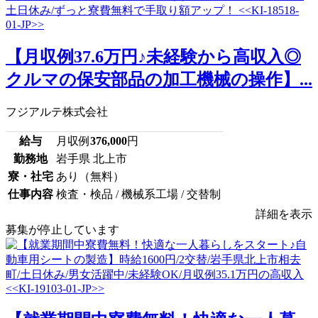
【月収例37.6万円♪未経験から高収入◎
クルマの保安部品の加工機械の操作】...
フジアルテ株式会社
給与
月収例
376,000
円
勤務地
岩手県 北上市
寮・社宅
あり（無料）
仕事内容
検査・検品 / 機械系工場 / 交替制
詳細を表示
募集が停止しています