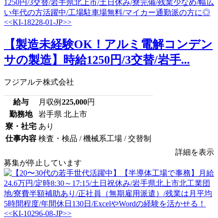
【製造未経験OK！アルミ電解コンデン
サの製造】時給1250円/3交替/岩手...
フジアルテ株式会社
給与
月収例
225,000
円
勤務地
岩手県 北上市
寮・社宅
あり
仕事内容
検査・検品 / 機械系工場 / 交替制
詳細を表示
募集が停止しています