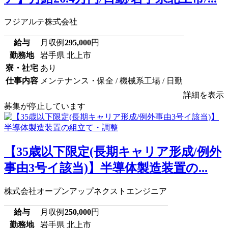
フジアルテ株式会社
給与
月収例
295,000
円
勤務地
岩手県 北上市
寮・社宅
あり
仕事内容
メンテナンス・保全 / 機械系工場 / 日勤
詳細を表示
募集が停止しています
【35歳以下限定(長期キャリア形成/例外
事由3号イ該当)】半導体製造装置の...
株式会社オープンアップネクストエンジニア
給与
月収例
250,000
円
勤務地
岩手県 北上市