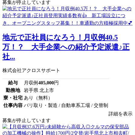
募集が停止しています
地元で正社員になろう！月収例40.5
万！？ 大手企業への紹介予定派遣♪正
社...
株式会社アクロスサポート
給与
月収例
405,000
円
勤務地
岩手県 北上市
寮・社宅
あり（無料）
仕事内容
バリ取り・製造 / 自動車系工場 / 交替制
詳細を表示
募集が停止しています