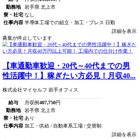
勤務地
岩手県 北上市
寮・社宅
なし
仕事内容
半導体工場での組立・加工・プレス 日勤
詳細を表示
募集が停止しています
【車通勤車歓迎・20代～40代までの男
性活躍中！】稼ぎたい方必見！月収40...
株式会社マイセルフ 岩手オフィス
給与
月収例
407,750
円
勤務地
岩手県 北上市
寮・社宅
あり
仕事内容
加工・供給 / 自動車系工場 / 交替制
詳細を表示