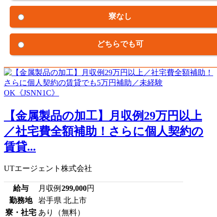
寮なし
どちらでも可
【金属製品の加工】月収例29万円以上
／社宅費全額補助！さらに個人契約の
賃貸...
UTエージェント株式会社
給与
月収例
299,000
円
勤務地
岩手県 北上市
寮・社宅
あり（無料）