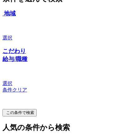
地域
選択
こだわり
給与/職種
選択
条件クリア
この条件で検索
人気の条件から検索