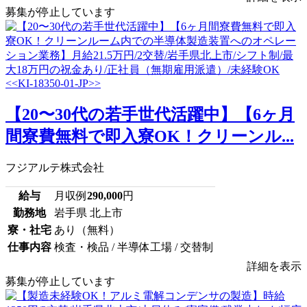
募集が停止しています
【20〜30代の若手世代活躍中】【6ヶ月
間寮費無料で即入寮OK！クリーンル...
フジアルテ株式会社
給与
月収例
290,000
円
勤務地
岩手県 北上市
寮・社宅
あり（無料）
仕事内容
検査・検品 / 半導体工場 / 交替制
詳細を表示
募集が停止しています