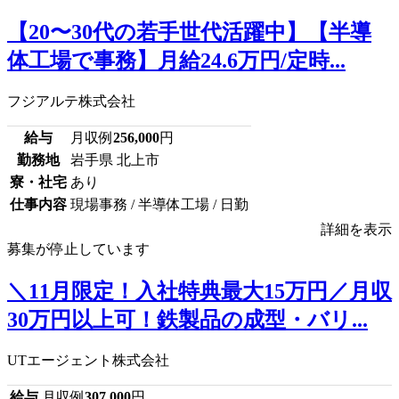
【20〜30代の若手世代活躍中】【半導
体工場で事務】月給24.6万円/定時...
フジアルテ株式会社
給与
月収例
256,000
円
勤務地
岩手県 北上市
寮・社宅
あり
仕事内容
現場事務 / 半導体工場 / 日勤
詳細を表示
募集が停止しています
＼11月限定！入社特典最大15万円／月収
30万円以上可！鉄製品の成型・バリ...
UTエージェント株式会社
給与
月収例
307,000
円