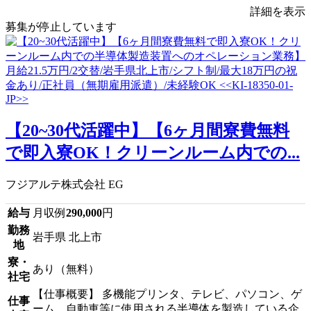
詳細を表示
募集が停止しています
【20~30代活躍中】【6ヶ月間寮費無料
で即入寮OK！クリーンルーム内での...
フジアルテ株式会社 EG
給与
月収例
290,000
円
勤務
岩手県 北上市
地
寮・
あり（無料）
社宅
【仕事概要】 多機能プリンタ、テレビ、パソコン、ゲ
仕事
ーム、自動車等に使用される半導体を製造している企