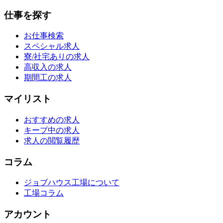
仕事を探す
お仕事検索
スペシャル求人
寮/社宅ありの求人
高収入の求人
期間工の求人
マイリスト
おすすめの求人
キープ中の求人
求人の閲覧履歴
コラム
ジョブハウス工場について
工場コラム
アカウント