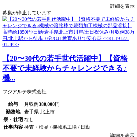
詳細を表示
募集が停止しています
【20〜30代の若手世代活躍中】【資格
不要で未経験からチャレンジできる♪
機...
フジアルテ株式会社
給与
月収例
380,000
円
勤務地
岩手県 北上市
寮・社宅
なし
仕事内容
検査・検品 / 機械系工場 / 日勤
詳細を表示