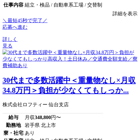
仕事内容
組立・検品 / 自動車系工場 / 交替制
詳細を表示
＼最短45秒で完了／
応募へ進む
詳しく
見る
30代まで多数活躍中＜重量物なし×月収
34.8万円＞負担が少なくてもしっか...
株式会社ロフティー 仙台支店
給与
月収
348,800
円〜
勤務地
岩手県 北上市
寮・社宅
あり