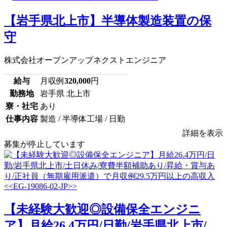
【岩手県北上市】半導体製造装置の保
守
株式会社オープンアップネクストエンジニア
給与
月収例
320,000
円
勤務地
岩手県 北上市
寮・社宅
あり
仕事内容
製造 / 半導体工場 / 日勤
詳細を表示
募集が停止しています
【未経験大歓迎◎設備保全エンジニ
ア】月給26.4万円/日勤/岩手県北上市/...