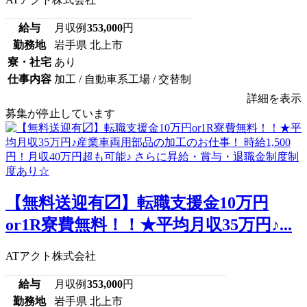
給与
月収例
353,000
円
勤務地
岩手県 北上市
寮・社宅
あり
仕事内容
加工 / 自動車系工場 / 交替制
詳細を表示
募集が停止しています
【無料送迎有〼】転職支援金10万円
or1R寮費無料！！★平均月収35万円♪...
ATアクト株式会社
給与
月収例
353,000
円
勤務地
岩手県 北上市