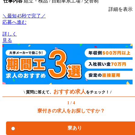
仕事内容
組立・検品 / 自動車系工場 / 交替制
詳細を表示
＼最短45秒で完了／
応募へ進む
詳しく
見る
おすすめ求人
\ 質問に答えて、
をチェック！ /
1 / 4
寮付きの求人をお探しですか？
寮あり