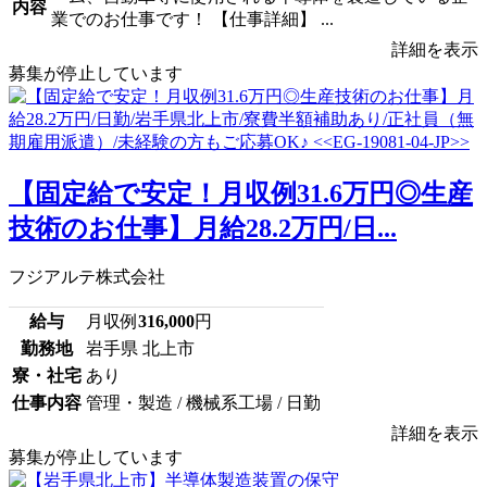
内容
業でのお仕事です！ 【仕事詳細】 ...
詳細を表示
募集が停止しています
【固定給で安定！月収例31.6万円◎生産
技術のお仕事】月給28.2万円/日...
フジアルテ株式会社
給与
月収例
316,000
円
勤務地
岩手県 北上市
寮・社宅
あり
仕事内容
管理・製造 / 機械系工場 / 日勤
詳細を表示
募集が停止しています