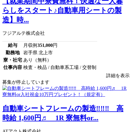
【就業期間中寮費無料！快適な一人暮
らしをスタート♪自動車用シートの製
造】時...
フジアルテ株式会社
給与
月収例
351,000
円
勤務地
岩手県 北上市
寮・社宅
あり（無料）
仕事内容
検査・検品 / 自動車系工場 / 交替制
詳細を表示
募集が停止しています
自動車シートフレームの製造‼‼‼ 高
時給 1,600円♬ 1R 寮無料or...
ATアクト株式会社