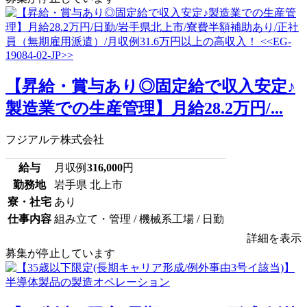
【昇給・賞与あり◎固定給で収入安定♪
製造業での生産管理】月給28.2万円/...
フジアルテ株式会社
給与
月収例
316,000
円
勤務地
岩手県 北上市
寮・社宅
あり
仕事内容
組み立て・管理 / 機械系工場 / 日勤
詳細を表示
募集が停止しています