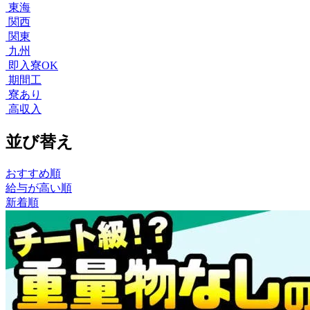
東海
関西
関東
九州
即入寮OK
期間工
寮あり
高収入
並び替え
おすすめ順
給与が高い順
新着順