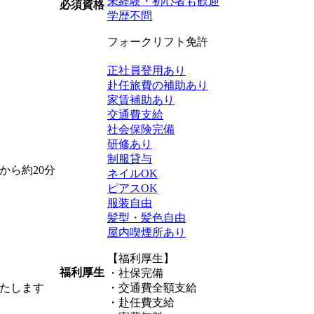
未経験・初心者も歓迎
必須資格
学歴不問
フォークリフト免許
正社員登用あり
赴任旅費の補助あり
家賃補助あり
交通費支給
社会保険完備
研修あり
制服貸与
から約20分
ネイルOK
ピアスOK
服装自由
髪型・髪色自由
屋内喫煙所あり
【福利厚生】
福利厚生
・社保完備
たします
・交通費全額支給
・赴任費支給