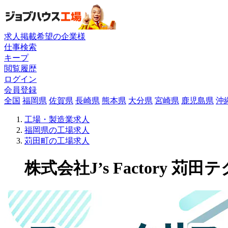
求人掲載希望の企業様
仕事検索
キープ
閲覧履歴
ログイン
会員登録
全国
福岡県
佐賀県
長崎県
熊本県
大分県
宮崎県
鹿児島県
沖
工場・製造業求人
福岡県の工場求人
苅田町の工場求人
株式会社J’s Factory 苅