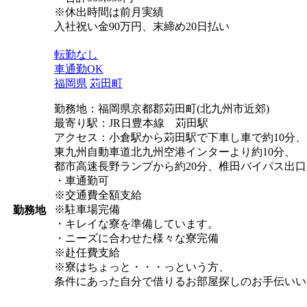
※休出時間は前月実績
入社祝い金90万円、末締め20日払い
転勤なし
車通勤OK
福岡県
苅田町
勤務地：福岡県京都郡苅田町(北九州市近郊)
最寄り駅：JR日豊本線 苅田駅
アクセス：小倉駅から苅田駅で下車し車で約10分、
東九州自動車道北九州空港インターより約10分、
都市高速長野ランプから約20分、椎田バイパス出口
・車通勤可
※交通費全額支給
※駐車場完備
勤務地
・キレイな寮を準備しています。
・ニーズに合わせた様々な寮完備
※赴任費支給
※寮はちょっと・・・っという方、
条件にあった自分で借りるお部屋探しのお手伝いい