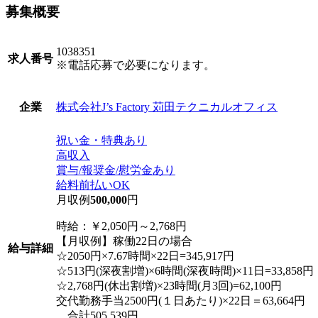
募集概要
1038351
求人番号
※電話応募で必要になります。
株式会社J’s Factory 苅田テクニカルオフィス
企業
祝い金・特典あり
高収入
賞与/報奨金/慰労金あり
給料前払いOK
月収例
500,000
円
時給：￥2,050円～2,768円
【月収例】稼働22日の場合
給与詳細
☆2050円×7.67時間×22日=345,917円
☆513円(深夜割増)×6時間(深夜時間)×11日=33,858円
☆2,768円(休出割増)×23時間(月3回)=62,100円
交代勤務手当2500円(１日あたり)×22日＝63,664円
合計505,539円