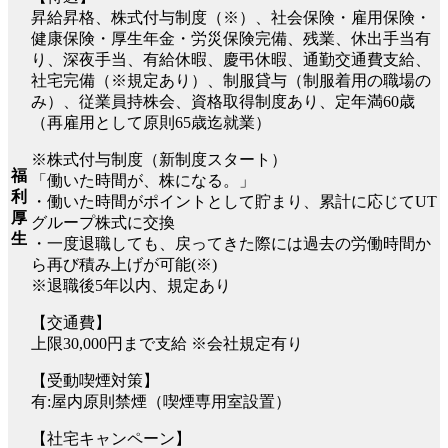
昇給昇格、株式付与制度（※）、社会保険・雇用保険・
健康保険・厚生年金・労災保険完備、残業、休出手当有
り、深夜手当、有給休暇、慶弔休暇、通勤交通費支給、
社宅完備（※規定あり）、制服貸与（制服着用の職場の
み）、従業員持株会、資格取得制度あり、定年満60歳
（再雇用として原則65歳迄就業）
※株式付与制度（新制度スタート）
福
「働いた時間が、株になる。」
利
・働いた時間がポイントとして貯まり、累計に応じてUT
厚
グループ株式に交換
生
・一度退職しても、戻ってきた際には過去の労働時間か
ら再び積み上げが可能(※)
※退職後5年以内、規定あり
【交通費】
上限30,000円まで支給 ※会社規定有り
【受動喫煙対策】
有:屋内原則禁煙（喫煙専用室設置）
【社宅キャンペーン】