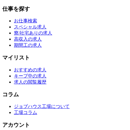
仕事を探す
お仕事検索
スペシャル求人
寮/社宅ありの求人
高収入の求人
期間工の求人
マイリスト
おすすめの求人
キープ中の求人
求人の閲覧履歴
コラム
ジョブハウス工場について
工場コラム
アカウント