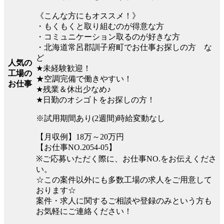
《こんな方にもオススメ！》
・もくもくと取り組むのが得意な方
・コミュニケーション取るのが好きな方
・北海道常呂郡訓子府町でお仕事お探しの方 な
ど
人気の
★未経験歓迎！
工場の
★空調完備で働きやすい！
お仕事
★残業＆休出少なめ♪
★日勤のオシゴトをお探しの方！
※試用期間あり(2週間)時給変動なし
【月収例】18万～20万円
【お仕事NO.2054-05】
※ご応募いただく際に、お仕事NO.をお伝えくださ
い。
☆この案件以外にも多数工場の求人をご用意して
おります☆
案件・求人に関するご相談や登録のみという方も
お気軽にご連絡ください！