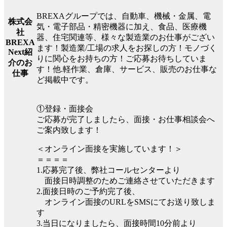
BREXAグループでは、自動車、機械・金属、電
株式会
気・電子部品・精密機器に加え、食品、医療機
社
器、住宅関連等、様々な製造業のお仕事がござい
BREXA
ます！製造業/工場の求人をお探しの方！モノづく
Next紹
りに関心をお持ちの方！ご応募お待ちしていま
介のお
す！他.軽作業、倉庫、サービス、販売のお仕事な
仕事
ど掲載中です。
①登録・面接会
ご応募が完了しましたら、面接・お仕事相談会へ
ご案内致します！
＜オンライン面接を実施しています！＞
＝＝＝＝
1.応募完了後、弊社コールセンターより
面接日時調整のためご連絡させていただきます
2.面接日時のご予約完了後、
オンライン面接のURLをSMSにてお送り致しま
す
3.当日になりましたら、面接時間10分前より