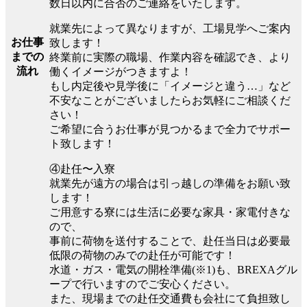
数日以内に合否のご連絡をいたします。
就業先によって異なりますが、工場見学へご案内
お仕事
致します！
までの
終業前に実際の職場、作業内容を確認でき、より
流れ
働くイメージがつきますよ！
もし内定後や見学後に「イメージと違う…」など
不安なことがございましたらお気軽にご相談くだ
さい！
ご希望に合うお仕事が見つかるまで全力でサポー
ト致します！
④赴任〜入寮
就業先が遠方の場合は引っ越しの準備をお願い致
します！
ご用意する寮には生活に必要な家具・家電付きな
ので、
事前に荷物を送付することで、赴任当日は必要最
低限の荷物のみでの赴任が可能です！
水道・ガス・電気の開栓準備(※1)も、BREXAグル
ープで行いますのでご安心ください。
また、現場までの赴任交通費も会社にて負担致し