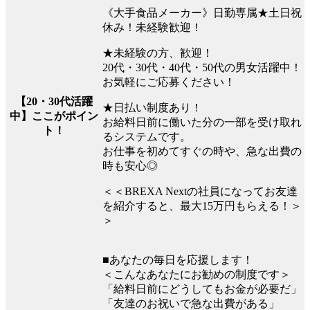
《大手食品メーカー》日勤専属★土日祝
休み！未経験歓迎！
★未経験の方、歓迎！
20代・30代・40代・50代の男女活躍中！
お気軽にご応募ください！
【20・30代活躍
★日払い制度あり！
中】ここがポイン
お給料日前に働いた分の一部を受け取れ
ト！
るシステムです。
お仕事を初めてすぐの時や、急な出費の
時も安心◎
＜＜BREXA Nextの社員になってお友達
を紹介すると、最大15万円もらえる！＞
＞
■あなたの毎日を応援します！
＜こんなあなたにお勧めの制度です＞
「給料日前にどうしてもお金が必要だ」
「友達のお祝いで急な出費がある」