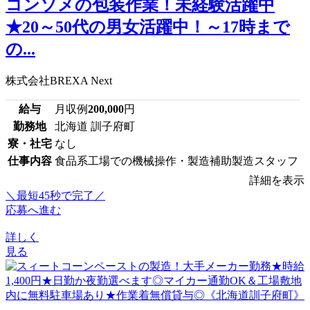
コンソメの包装作業！未経験活躍中
★20～50代の男女活躍中！～17時まで
の...
株式会社BREXA Next
給与
月収例
200,000
円
勤務地
北海道 訓子府町
寮・社宅
なし
仕事内容
食品系工場での機械操作・製造補助製造スタッフ
詳細を表示
＼最短45秒で完了／
応募へ進む
詳しく
見る