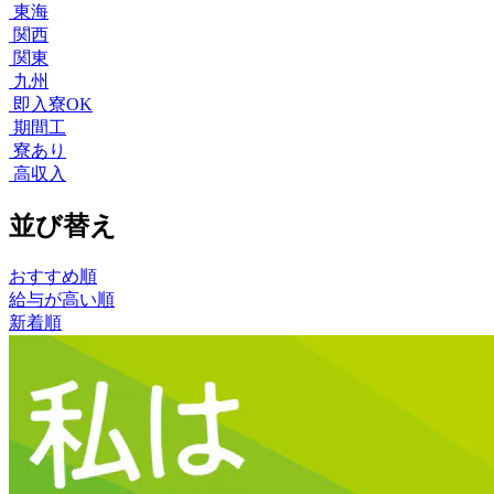
東海
関西
関東
九州
即入寮OK
期間工
寮あり
高収入
並び替え
おすすめ順
給与が高い順
新着順