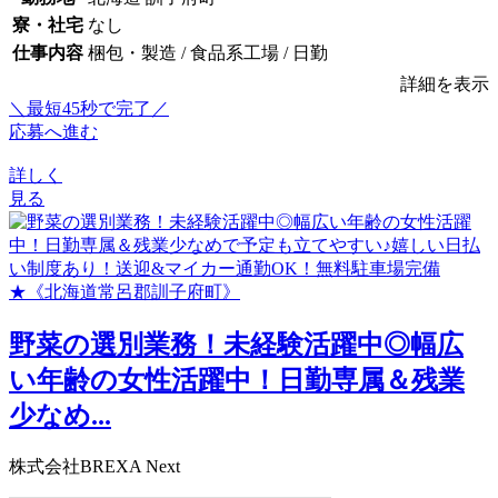
寮・社宅
なし
仕事内容
梱包・製造 / 食品系工場 / 日勤
詳細を表示
＼最短45秒で完了／
応募へ進む
詳しく
見る
野菜の選別業務！未経験活躍中◎幅広
い年齢の女性活躍中！日勤専属＆残業
少なめ...
株式会社BREXA Next