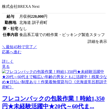
株式会社BREXA Next
給与
月収例
220,000
円
勤務地
北海道 訓子府町
寮・社宅
なし
仕事内容
食品系工場での軽作業・ピッキング製造スタッフ
詳細を表示
＼最短45秒で完了／
応募へ進む
詳しく
見る
フレコンパックの包装作業！時給1,350
円★未経験活躍中★20代～60代ま...