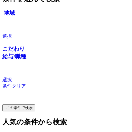
地域
選択
こだわり
給与/職種
選択
条件クリア
この条件で検索
人気の条件から検索