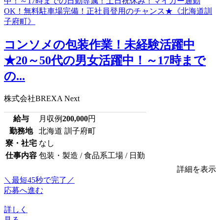
コンソメの包装作業！未経験活躍中
★20～50代の男女活躍中！～17時まで
の...
株式会社BREXA Next
給与
月収例
200,000
円
勤務地
北海道 訓子府町
寮・社宅
なし
仕事内容
包装・製造 / 食品系工場 / 日勤
詳細を表示
＼最短45秒で完了／
応募へ進む
詳しく
見る