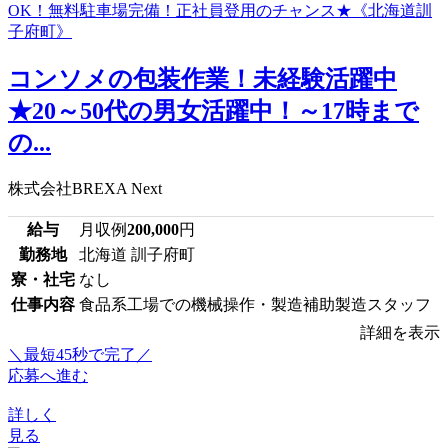
コンソメの包装作業！未経験活躍中
★20～50代の男女活躍中！～17時まで
の...
株式会社BREXA Next
給与
月収例
200,000
円
勤務地
北海道 訓子府町
寮・社宅
なし
仕事内容
食品系工場での機械操作・製造補助製造スタッフ
詳細を表示
＼最短45秒で完了／
応募へ進む
詳しく
見る