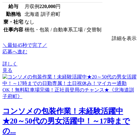
給与
月収例
220,000
円
勤務地
北海道 訓子府町
寮・社宅
なし
仕事内容
梱包・包装 / 自動車系工場 / 交替制
詳細を表示
＼最短45秒で完了／
応募へ進む
詳しく
見る
コンソメの包装作業！未経験活躍中
★20～50代の男女活躍中！～17時まで
の...