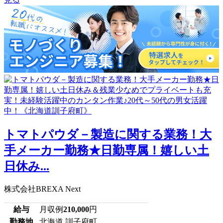
トマトパウダ－製造に関する業務！大
手メーカー勤務★日勤専属！嬉しい土
日休み...
株式会社BREXA Next
給与
月収例
210,000
円
勤務地
北海道 訓子府町