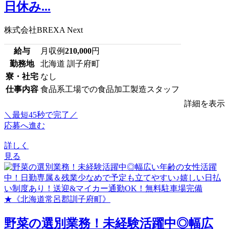
日休み...
株式会社BREXA Next
給与
月収例
210,000
円
勤務地
北海道 訓子府町
寮・社宅
なし
仕事内容
食品系工場での食品加工製造スタッフ
詳細を表示
＼最短45秒で完了／
応募へ進む
詳しく
見る
野菜の選別業務！未経験活躍中◎幅広