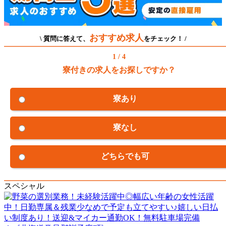
おすすめ求人
\ 質問に答えて、
をチェック！ /
1 / 4
寮付きの求人をお探しですか？
寮あり
寮なし
どちらでも可
スペシャル