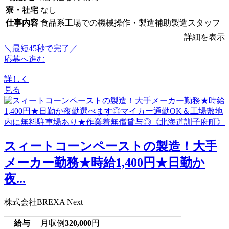
寮・社宅
なし
仕事内容
食品系工場での機械操作・製造補助製造スタッフ
詳細を表示
＼最短45秒で完了／
応募へ進む
詳しく
見る
スィートコーンペーストの製造！大手
メーカー勤務★時給1,400円★日勤か
夜...
株式会社BREXA Next
給与
月収例
320,000
円