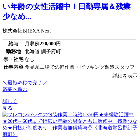
い年齢の女性活躍中！日勤専属＆残業
少なめ...
株式会社BREXA Next
給与
月収例
220,000
円
勤務地
北海道 訓子府町
寮・社宅
なし
仕事内容
食品系工場での軽作業・ピッキング製造スタッフ
詳細を表示
＼最短45秒で完了／
応募へ進む
詳しく
見る