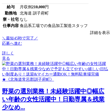
給与
月収例
210,000
円
勤務地
北海道 訓子府町
寮・社宅
なし
仕事内容
食品系工場での食品加工製造スタッフ
詳細を表示
＼最短45秒で完了／
応募へ進む
詳しく
見る
野菜の選別業務！未経験活躍中◎幅広
い年齢の女性活躍中！日勤専属＆残業
少なめ...