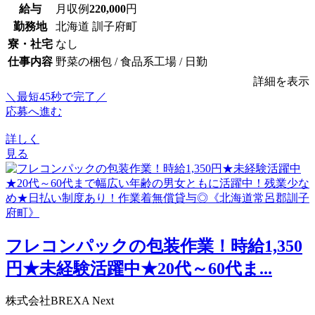
給与
月収例
220,000
円
勤務地
北海道 訓子府町
寮・社宅
なし
仕事内容
野菜の梱包 / 食品系工場 / 日勤
詳細を表示
＼最短45秒で完了／
応募へ進む
詳しく
見る
フレコンパックの包装作業！時給1,350
円★未経験活躍中★20代～60代ま...
株式会社BREXA Next