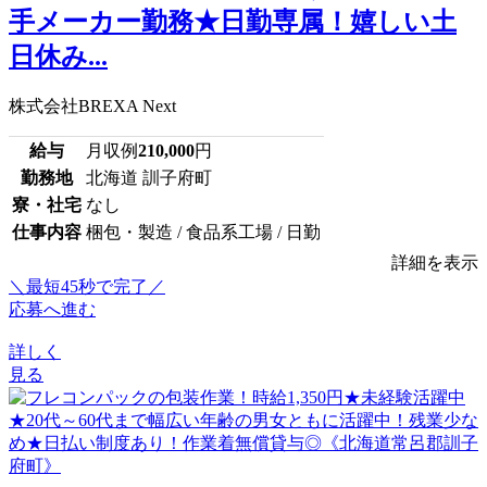
手メーカー勤務★日勤専属！嬉しい土
日休み...
株式会社BREXA Next
給与
月収例
210,000
円
勤務地
北海道 訓子府町
寮・社宅
なし
仕事内容
梱包・製造 / 食品系工場 / 日勤
詳細を表示
＼最短45秒で完了／
応募へ進む
詳しく
見る