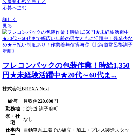
＼最短45秒で完了／
応募へ進む
詳しく
見る
フレコンパックの包装作業！時給1,350
円★未経験活躍中★20代～60代ま...
株式会社BREXA Next
給与
月収例
220,000
円
勤務地
北海道 訓子府町
寮・社
なし
宅
仕事内
自動車系工場での組立・加工・プレス製造スタッ