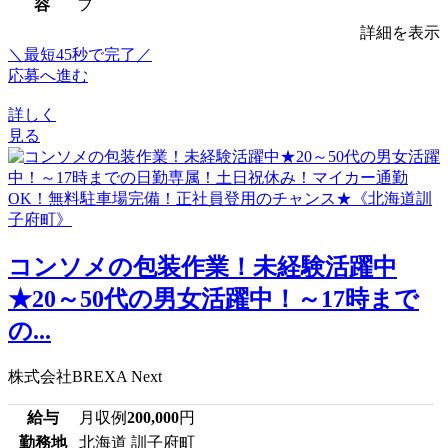
容
フ
詳細を表示
＼最短45秒で完了／
応募へ進む
詳しく
見る
コンソメの包装作業！未経験活躍中
★20～50代の男女活躍中！～17時まで
の...
株式会社BREXA Next
給与
月収例
200,000
円
勤務地
北海道 訓子府町