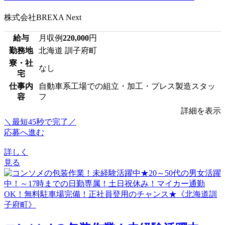
株式会社BREXA Next
給与
月収例
220,000
円
勤務地
北海道 訓子府町
寮・社
なし
宅
仕事内
自動車系工場での組立・加工・プレス製造スタッ
容
フ
詳細を表示
＼最短45秒で完了／
応募へ進む
詳しく
見る