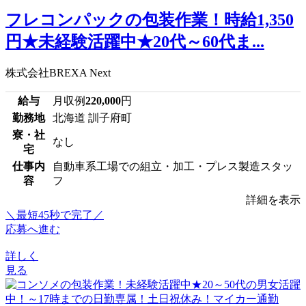
フレコンパックの包装作業！時給1,350
円★未経験活躍中★20代～60代ま...
株式会社BREXA Next
給与
月収例
220,000
円
勤務地
北海道 訓子府町
寮・社
なし
宅
仕事内
自動車系工場での組立・加工・プレス製造スタッ
容
フ
詳細を表示
＼最短45秒で完了／
応募へ進む
詳しく
見る