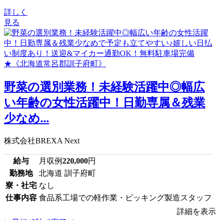
詳しく
見る
野菜の選別業務！未経験活躍中◎幅広
い年齢の女性活躍中！日勤専属＆残業
少なめ...
株式会社BREXA Next
給与
月収例
220,000
円
勤務地
北海道 訓子府町
寮・社宅
なし
仕事内容
食品系工場での軽作業・ピッキング製造スタッフ
詳細を表示