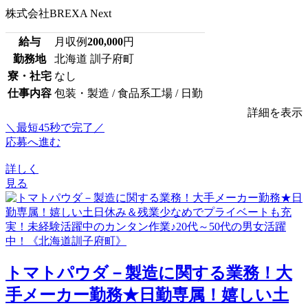
株式会社BREXA Next
給与
月収例
200,000
円
勤務地
北海道 訓子府町
寮・社宅
なし
仕事内容
包装・製造 / 食品系工場 / 日勤
詳細を表示
＼最短45秒で完了／
応募へ進む
詳しく
見る
トマトパウダ－製造に関する業務！大
手メーカー勤務★日勤専属！嬉しい土