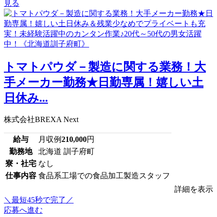
見る
トマトパウダ－製造に関する業務！大
手メーカー勤務★日勤専属！嬉しい土
日休み...
株式会社BREXA Next
給与
月収例
210,000
円
勤務地
北海道 訓子府町
寮・社宅
なし
仕事内容
食品系工場での食品加工製造スタッフ
詳細を表示
＼最短45秒で完了／
応募へ進む