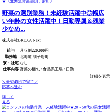
野菜の選別業務！未経験活躍中◎幅広
い年齢の女性活躍中！日勤専属＆残業
少なめ...
株式会社BREXA Next
給与
月収例
220,000
円
勤務地
北海道 訓子府町
寮・社宅
なし
仕事内容
野菜の梱包 / 食品系工場 / 日勤
詳細を表示
＼最短45秒で完了／
応募へ進む
詳しく
見る