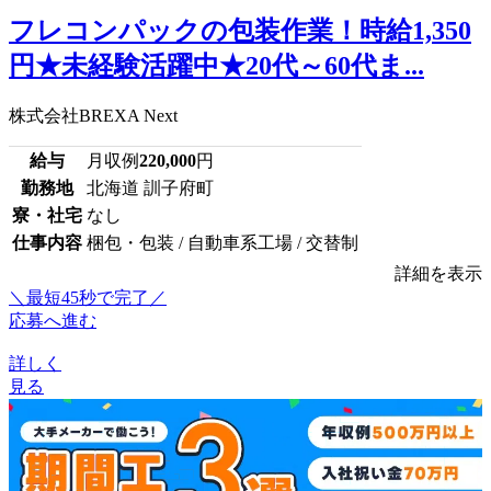
フレコンパックの包装作業！時給1,350
円★未経験活躍中★20代～60代ま...
株式会社BREXA Next
給与
月収例
220,000
円
勤務地
北海道 訓子府町
寮・社宅
なし
仕事内容
梱包・包装 / 自動車系工場 / 交替制
詳細を表示
＼最短45秒で完了／
応募へ進む
詳しく
見る