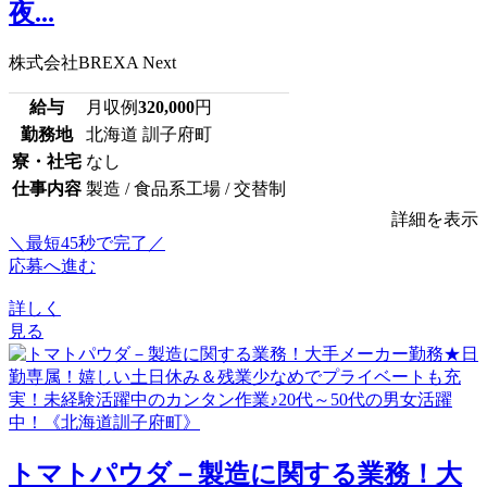
夜...
株式会社BREXA Next
給与
月収例
320,000
円
勤務地
北海道 訓子府町
寮・社宅
なし
仕事内容
製造 / 食品系工場 / 交替制
詳細を表示
＼最短45秒で完了／
応募へ進む
詳しく
見る
トマトパウダ－製造に関する業務！大