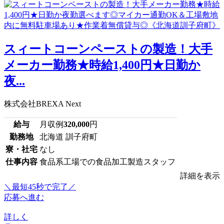
スィートコーンペーストの製造！大手
メーカー勤務★時給1,400円★日勤か
夜...
株式会社BREXA Next
給与
月収例
320,000
円
勤務地
北海道 訓子府町
寮・社宅
なし
仕事内容
食品系工場での食品加工製造スタッフ
詳細を表示
＼最短45秒で完了／
応募へ進む
詳しく