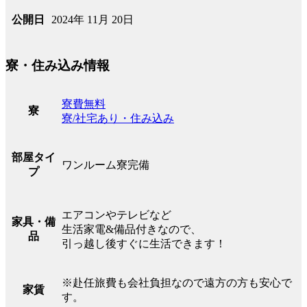
2024年 11月 20日
公開日
寮・住み込み情報
寮費無料
寮
寮/社宅あり・住み込み
部屋タイ
ワンルーム寮完備
プ
エアコンやテレビなど
家具・備
生活家電&備品付きなので、
品
引っ越し後すぐに生活できます！
※赴任旅費も会社負担なので遠方の方も安心で
家賃
す。