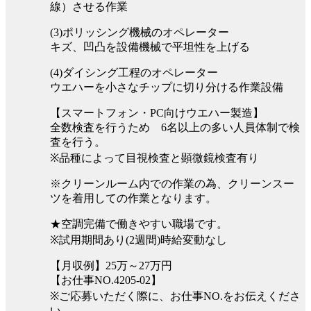
線）させる作業
(3)ポリッシング機械のオペレーター
キズ、凹凸を設備機械で平坦性を上げる
(4)ダイシング工程のオペレーター
ウエハーを小さなチップに切り分ける作業設備
【スマートフォン・PC向けウエハー製造】
全数検査を行うため 6名以上の多い人員体制で検
査を行う。
※品種によって目視検査と顕微鏡検査有り
※クリーンルーム内での作業の為、クリーンスー
ツを着用しての作業となります。
★空調完備で働きやすい職場です。
※試用期間あり(2週間)時給変動なし
【月収例】25万～27万円
【お仕事NO.4205-02】
※ご応募いただく際に、お仕事NO.をお伝えくださ
い。