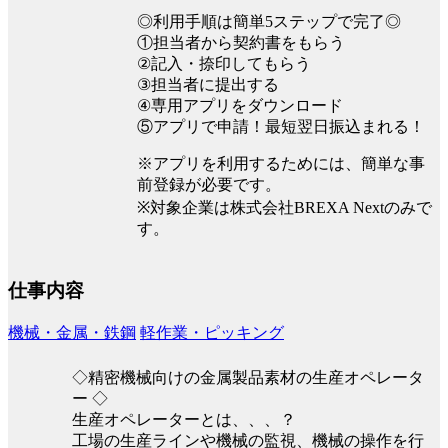
◎利用手順は簡単5ステップで完了◎
①担当者から契約書をもらう
②記入・捺印してもらう
③担当者に提出する
④専用アプリをダウンロード
⑤アプリで申請！最短翌日振込まれる！
※アプリを利用するためには、簡単な事
前登録が必要です。
※対象企業は株式会社BREXA Nextのみで
す。
仕事内容
機械・金属・鉄鋼
軽作業・ピッキング
◇精密機械向けの金属製品素材の生産オペレータ
ー ◇
生産オペレーターとは、、、？
工場の生産ラインや機械の監視、機械の操作を行