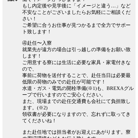
もし内定後や見学後に「イメージと違う…」など
不安なことがございましたらお気軽にご相談くだ
さい！
ご希望に合うお仕事が見つかるまで全力でサポー
ト致します！
④赴任〜入寮
就業先が遠方の場合は引っ越しの準備をお願い致
します！
ご用意する寮には生活に必要な家具・家電付きな
ので、
事前に荷物を送付することで、赴任当日は必要最
低限の荷物のみでの赴任が可能です！
水道・ガス・電気の開栓準備(※1)も、BREXAグル
ープで行いますのでご安心ください。
また、現場までの赴任交通費も会社にて負担致し
ます。(※2)
領収書が必要になりますので、忘れずに取ってき
てくださいね！
また赴任地では担当者がお迎えにあがります。寮