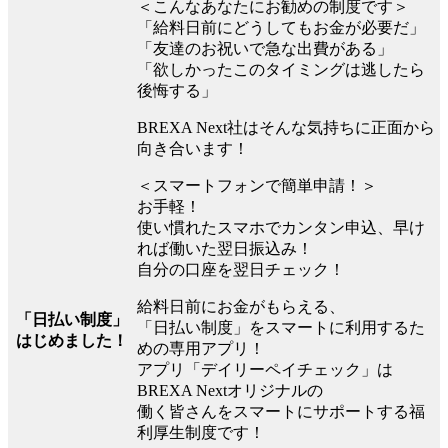
＜こんなあなたにお勧めの制度です＞
「給料日前にどうしてもお金が必要だ」
「友達のお祝いで急な出費がある」
「欲しかったこのタイミングは逃したら
後悔する」
BREXA Next社はそんな気持ちに正面から
向き合います！
＜スマートフォンで簡単申請！＞
お手軽！
使い慣れたスマホでカンタン申込、早け
れば働いた翌日振込み！
自分の口座を翌日チェック！
給料日前にお金がもらえる、
「日払い制度」
「日払い制度」をスマートに利用するた
はじめました！
めの専用アプリ！
アプリ「デイリーペイチェック」は
BREXA Nextオリジナルの
働く皆さんをスマートにサポートする福
利厚生制度です！