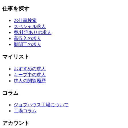
仕事を探す
お仕事検索
スペシャル求人
寮/社宅ありの求人
高収入の求人
期間工の求人
マイリスト
おすすめの求人
キープ中の求人
求人の閲覧履歴
コラム
ジョブハウス工場について
工場コラム
アカウント