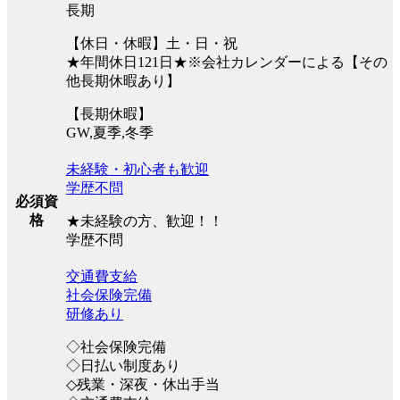
長期
【休日・休暇】土・日・祝
★年間休日121日★※会社カレンダーによる【その
他長期休暇あり】
【長期休暇】
GW,夏季,冬季
未経験・初心者も歓迎
学歴不問
必須資
格
★未経験の方、歓迎！！
学歴不問
交通費支給
社会保険完備
研修あり
◇社会保険完備
◇日払い制度あり
◇残業・深夜・休出手当