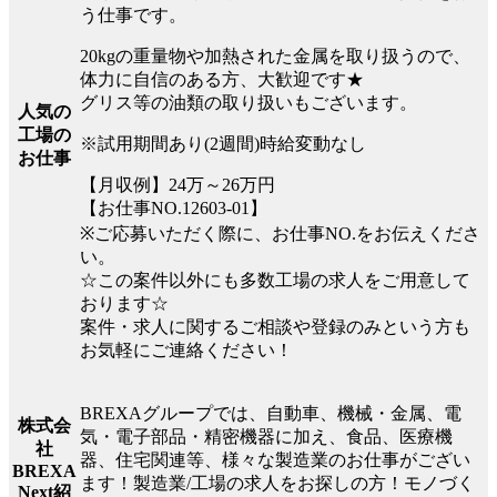
う仕事です。
20kgの重量物や加熱された金属を取り扱うので、
体力に自信のある方、大歓迎です★
グリス等の油類の取り扱いもございます。
人気の
工場の
※試用期間あり(2週間)時給変動なし
お仕事
【月収例】24万～26万円
【お仕事NO.12603-01】
※ご応募いただく際に、お仕事NO.をお伝えくださ
い。
☆この案件以外にも多数工場の求人をご用意して
おります☆
案件・求人に関するご相談や登録のみという方も
お気軽にご連絡ください！
BREXAグループでは、自動車、機械・金属、電
株式会
気・電子部品・精密機器に加え、食品、医療機
社
器、住宅関連等、様々な製造業のお仕事がござい
BREXA
ます！製造業/工場の求人をお探しの方！モノづく
Next紹