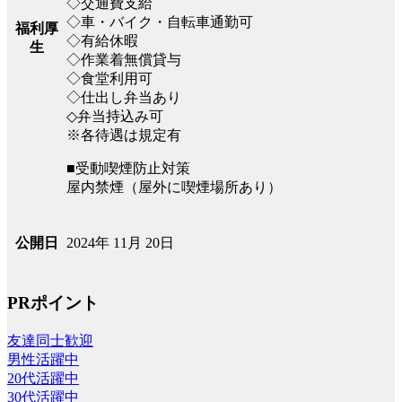
◇交通費支給
◇車・バイク・自転車通勤可
福利厚
◇有給休暇
生
◇作業着無償貸与
◇食堂利用可
◇仕出し弁当あり
◇弁当持込み可
※各待遇は規定有
■受動喫煙防止対策
屋内禁煙（屋外に喫煙場所あり）
2024年 11月 20日
公開日
PRポイント
友達同士歓迎
男性活躍中
20代活躍中
30代活躍中