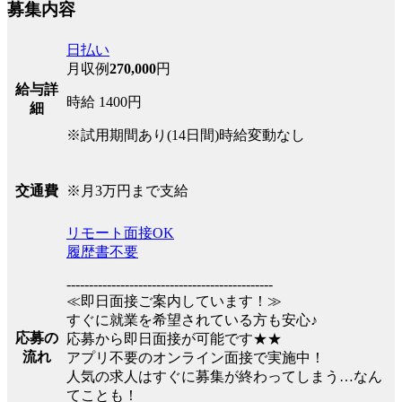
募集内容
日払い
月収例
270,000
円
給与詳
時給 1400円
細
※試用期間あり(14日間)時給変動なし
※月3万円まで支給
交通費
リモート面接OK
履歴書不要
----------------------------------------------
≪即日面接ご案内しています！≫
すぐに就業を希望されている方も安心♪
応募の
応募から即日面接が可能です★★
流れ
アプリ不要のオンライン面接で実施中！
人気の求人はすぐに募集が終わってしまう…なん
てことも！