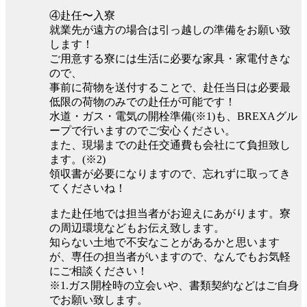
④赴任〜入寮
就業先が遠方の場合は引っ越しの準備をお願い致
します！
ご用意する寮には生活に必要な家具・家電付きな
ので、
事前に荷物を送付することで、赴任当日は必要最
低限の荷物のみでの赴任が可能です！
水道・ガス・電気の開栓準備(※1)も、BREXAグル
ープで行いますのでご安心ください。
また、現場までの赴任交通費も会社にて負担致し
ます。(※2)
領収書が必要になりますので、忘れずに取ってき
てくださいね！
また赴任地では担当者がお迎えにあがります。寮
の周辺環境などもお伝え致します。
知らない土地で不安なことがあるかと思います
が、専任の担当者がいますので、なんでもお気軽
にご相談ください！
※1.ガス開栓時の立会いや、書類契約などはご自身
でお願い致します。