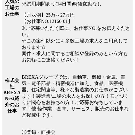
人気の
※試用期間あり(14日間)時給変動なし
工場の
お仕事
【月収例】25万～27万円
【お仕事NO.12166-01】
※ご応募いただく際に、お仕事NO.をお伝えくださ
い。
☆この案件以外にも多数工場の求人をご用意して
おります☆
案件・求人に関するご相談や登録のみという方も
お気軽にご連絡ください！
BREXAグループでは、自動車、機械・金属、電
株式会
気・電子部品・精密機器に加え、食品、医療機
社
器、住宅関連等、様々な製造業のお仕事がござい
BREXA
ます！製造業/工場の求人をお探しの方！モノづく
Next紹
りに関心をお持ちの方！ご応募お待ちしていま
介のお
す！他.軽作業、倉庫、サービス、販売のお仕事な
仕事
ど掲載中です。
①登録・面接会