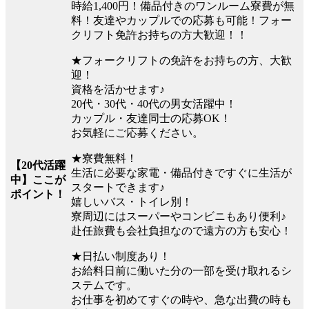
時給1,400円！備品付きのワンルーム寮費が無
料！友達やカップルでの応募も可能！フォー
クリフト免許お持ちの方大歓迎！！
★フォークリフトの免許をお持ちの方、大歓
迎！
資格を活かせます♪
20代・30代・40代の男女活躍中！
カップル・友達同士の応募OK！
お気軽にご応募ください。
★寮費無料！
【20代活躍
生活に必要な家電・備品付きですぐに生活が
中】ここが
スタートできます♪
ポイント！
嬉しいバス・トイレ別！
寮周辺にはスーパーやコンビニもあり便利♪
赴任旅費も会社負担なので遠方の方も安心！
★日払い制度あり！
お給料日前に働いた分の一部を受け取れるシ
ステムです。
お仕事を初めてすぐの時や、急な出費の時も