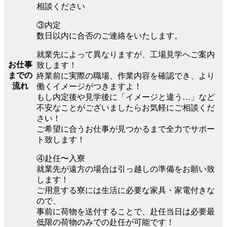
相談ください
③内定
数日以内に合否のご連絡をいたします。
就業先によって異なりますが、工場見学へご案内
お仕事
致します！
までの
終業前に実際の職場、作業内容を確認でき、より
流れ
働くイメージがつきますよ！
もし内定後や見学後に「イメージと違う…」など
不安なことがございましたらお気軽にご相談くだ
さい！
ご希望に合うお仕事が見つかるまで全力でサポー
ト致します！
④赴任〜入寮
就業先が遠方の場合は引っ越しの準備をお願い致
します！
ご用意する寮には生活に必要な家具・家電付きな
ので、
事前に荷物を送付することで、赴任当日は必要最
低限の荷物のみでの赴任が可能です！