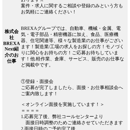
案件・求人に関するご相談や登録のみという方も
お気軽にご連絡ください！
BREXAグループでは、自動車、機械・金属、電
株式会
気・電子部品・精密機器に加え、食品、医療機
社
器、住宅関連等、様々な製造業のお仕事がござい
BREXA
ます！製造業/工場の求人をお探しの方！モノづく
Next紹
りに関心をお持ちの方！ご応募お待ちしていま
介のお
す！他.軽作業、倉庫、サービス、販売のお仕事な
仕事
ど掲載中です。
①登録・面接会
ご応募が完了しましたら、面接・お仕事相談会へ
ご案内致します！
＜オンライン面接を実施しています！＞
＝＝＝＝
1.応募完了後、弊社コールセンターより
面接日時調整のためご連絡させていただきます
2.面接日時のご予約完了後、