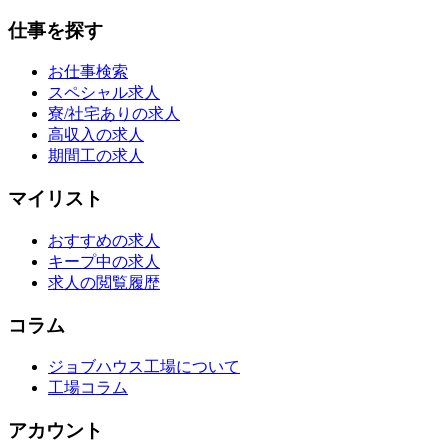
仕事を探す
お仕事検索
スペシャル求人
寮/社宅ありの求人
高収入の求人
期間工の求人
マイリスト
おすすめの求人
キープ中の求人
求人の閲覧履歴
コラム
ジョブハウス工場について
工場コラム
アカウント