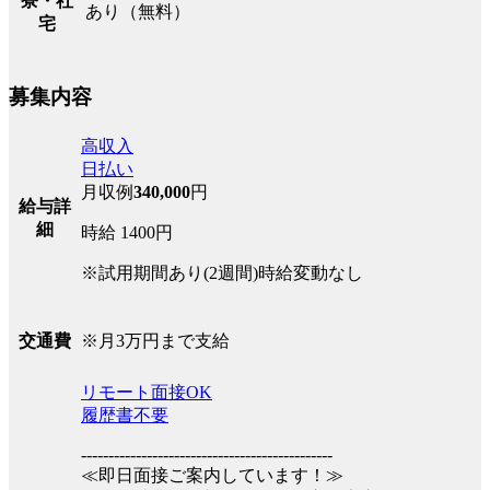
寮・社
あり（無料）
宅
募集内容
高収入
日払い
月収例
340,000
円
給与詳
細
時給 1400円
※試用期間あり(2週間)時給変動なし
※月3万円まで支給
交通費
リモート面接OK
履歴書不要
----------------------------------------------
≪即日面接ご案内しています！≫