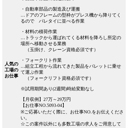
・自動車部品の製造及び運搬
…ドアのフレームの型枠がプレス機から降りてく
るので パレタイに並べる作業
・材料の積荷作業
…トラックから運ばれてくる材料を降ろし所定の
場所へ移動させる業務
（玉掛け、クレーン資格必須です）
・フォークリト作業
人気の
…組立工程から流れてきた製品をパレットに乗せ
工場の
て運ぶ作業
お仕事
（フォークリフト資格必須です）
※試用期間あり(2週間)時給変動なし
【月収例】27万～29万円
【お仕事NO.5093-04】
※ご応募いただく際に、お仕事NO.をお伝えくださ
い。
☆この案件以外にも多数工場の求人をご用意して