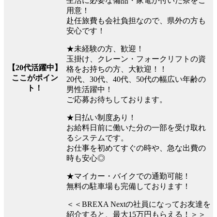
生活に必要な備品・家電が付いた寮をご
用意！
赴任旅費も会社負担なので、県外の方も
安心です！
★未経験の方、歓迎！
玉掛け、クレーン・フォークリフトの資
【20代活躍中】
格をお持ちの方、大歓迎！！
ここがポイン
20代、30代、40代、50代の幅広い年齢の
ト！
男性活躍中！
ご応募お待ちしております。
★日払い制度あり！
お給料日前に働いた分の一部を受け取れ
るシステムです。
お仕事を初めてすぐの時や、急な出費の
時も安心◎
★マイカー・バイクでの通勤可能！
無料の駐車場も完備しております！
＜＜BREXA Nextの社員になってお友達を
紹介すると、最大15万円もらえる！＞＞