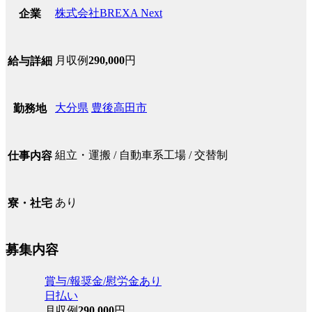
株式会社BREXA Next
企業
月収例
290,000
円
給与詳細
大分県
豊後高田市
勤務地
組立・運搬 / 自動車系工場 / 交替制
仕事内容
あり
寮・社宅
募集内容
賞与/報奨金/慰労金あり
日払い
月収例
290,000
円