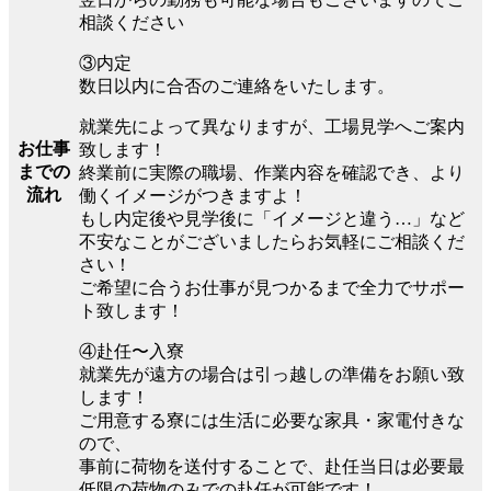
相談ください
③内定
数日以内に合否のご連絡をいたします。
就業先によって異なりますが、工場見学へご案内
お仕事
致します！
までの
終業前に実際の職場、作業内容を確認でき、より
流れ
働くイメージがつきますよ！
もし内定後や見学後に「イメージと違う…」など
不安なことがございましたらお気軽にご相談くだ
さい！
ご希望に合うお仕事が見つかるまで全力でサポー
ト致します！
④赴任〜入寮
就業先が遠方の場合は引っ越しの準備をお願い致
します！
ご用意する寮には生活に必要な家具・家電付きな
ので、
事前に荷物を送付することで、赴任当日は必要最
低限の荷物のみでの赴任が可能です！