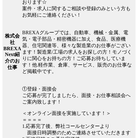
おります☆
案件・求人に関するご相談や登録のみという方も
お気軽にご連絡ください！
BREXAグループでは、自動車、機械・金属、電
株式会
気・電子部品・精密機器に加え、食品、医療機
社
器、住宅関連等、様々な製造業のお仕事がござい
BREXA
ます！製造業/工場の求人をお探しの方！モノづく
Next紹
りに関心をお持ちの方！ご応募お待ちしていま
介のお
す！他.軽作業、倉庫、サービス、販売のお仕事な
仕事
ど掲載中です。
①登録・面接会
ご応募が完了しましたら、面接・お仕事相談会へ
ご案内致します！
＜オンライン面接を実施しています！＞
＝＝＝＝
1.応募完了後、弊社コールセンターより
面接日時調整のためご連絡させていただきます