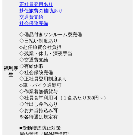
正社員登用あり
赴任旅費の補助あり
交通費支給
社会保険完備
◇備品付きワンルーム寮完備
◇日払い制度あり
◇赴任旅費会社負担
◇残業・休出・深夜手当
◇交通費支給
◇有給休暇
福利厚
◇社会保険完備
生
◇正社員登用制度あり
◇車・バイク通勤可
◇作業着無償貸与
◇社員食堂利用可（１食あたり380円～）
◇仕出し弁当あり
◇お弁当持込み可
※各待遇は規定有
■受動喫煙防止対策
屋内禁煙（屋外喫煙可）