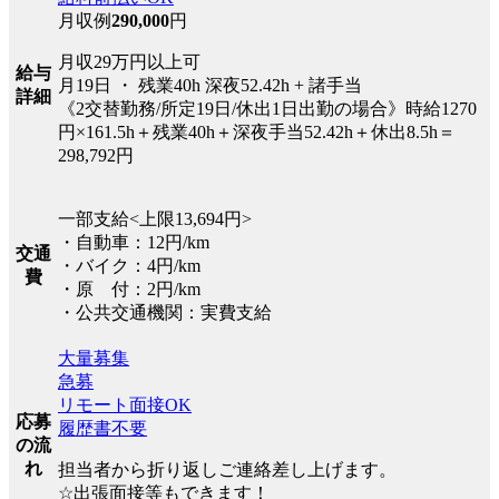
月収例
290,000
円
月収29万円以上可
給与
月19日 ・ 残業40h 深夜52.42h + 諸手当
詳細
《2交替勤務/所定19日/休出1日出勤の場合》時給1270
円×161.5h＋残業40h＋深夜手当52.42h＋休出8.5h＝
298,792円
一部支給<上限13,694円>
・自動車：12円/km
交通
・バイク：4円/km
費
・原 付：2円/km
・公共交通機関：実費支給
大量募集
急募
リモート面接OK
応募
履歴書不要
の流
れ
担当者から折り返しご連絡差し上げます。
☆出張面接等もできます！