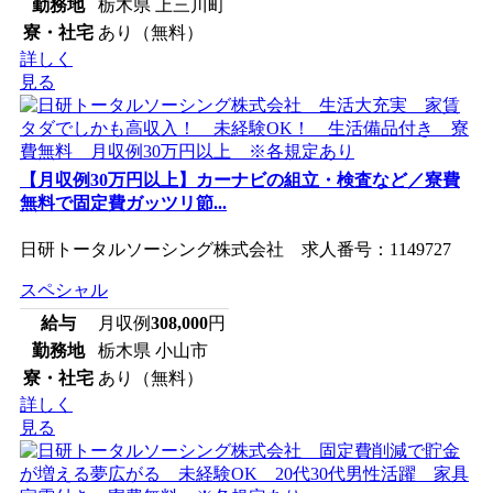
勤務地
栃木県 上三川町
寮・社宅
あり（無料）
詳しく
見る
【月収例30万円以上】カーナビの組立・検査など／寮費
無料で固定費ガッツリ節...
日研トータルソーシング株式会社 求人番号：1149727
スペシャル
給与
月収例
308,000
円
勤務地
栃木県 小山市
寮・社宅
あり（無料）
詳しく
見る