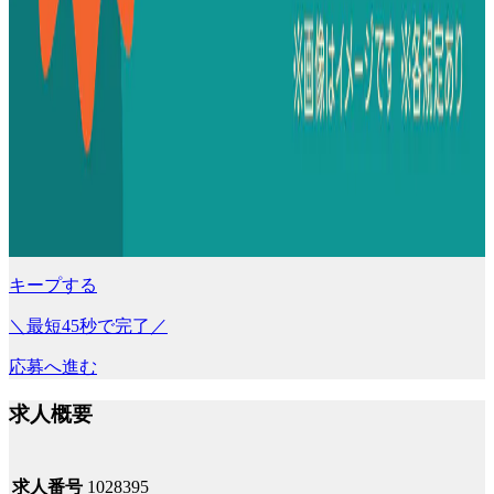
キープする
＼最短45秒で完了／
応募へ進む
求人概要
求人番号
1028395