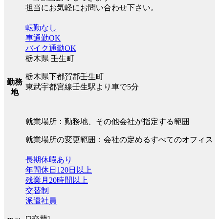
担当にお気軽にお問い合わせ下さい。
転勤なし
車通勤OK
バイク通勤OK
栃木県 壬生町
栃木県下都賀郡壬生町
勤務
東武宇都宮線壬生駅より車で5分
地
就業場所：勤務地、その他会社が指定する範囲
就業場所の変更範囲：会社の定めるすべてのオフィス
長期休暇あり
年間休日120日以上
残業月20時間以上
交替制
派遣社員
[2交替]