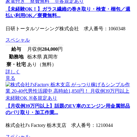
【未経験OK！】ガラス繊維の巻き取り・検査・梱包／週
払い利用OK／寮費無料...
日研トータルソーシング株式会社 求人番号：1060348
スペシャル
給与
月収例
284,000
円
勤務地
栃木県 真岡市
寮・社宅
あり（無料）
詳しく
見る
【月収例39万円以上】話題のEV車のエンジン用金属部品
のバリ取り・加工作業...
株式会社J's Factory 栃木支店 求人番号：1210044
スペシャル