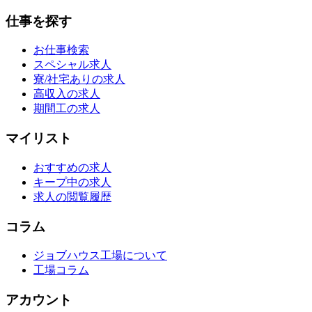
仕事を探す
お仕事検索
スペシャル求人
寮/社宅ありの求人
高収入の求人
期間工の求人
マイリスト
おすすめの求人
キープ中の求人
求人の閲覧履歴
コラム
ジョブハウス工場について
工場コラム
アカウント