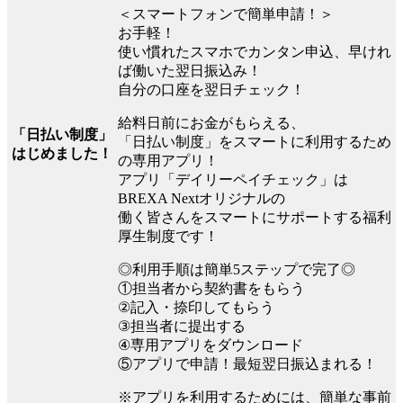
＜スマートフォンで簡単申請！＞
お手軽！
使い慣れたスマホでカンタン申込、早けれ
ば働いた翌日振込み！
自分の口座を翌日チェック！
給料日前にお金がもらえる、
「日払い制度」
「日払い制度」をスマートに利用するため
はじめました！
の専用アプリ！
アプリ「デイリーペイチェック」は
BREXA Nextオリジナルの
働く皆さんをスマートにサポートする福利
厚生制度です！
◎利用手順は簡単5ステップで完了◎
①担当者から契約書をもらう
②記入・捺印してもらう
③担当者に提出する
④専用アプリをダウンロード
⑤アプリで申請！最短翌日振込まれる！
※アプリを利用するためには、簡単な事前