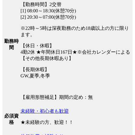
【勤務時間】2交替
[1] 08:00～18:30(休憩70分)
[2] 20:30～07:00(休憩70分)
※22時～5時は深夜勤務のため18歳以上の方に限り
ます。
勤務時
【休日・休暇】
間
4勤2休 ★年間休日167日★※会社カレンダーによる
【その他長期休暇あり】
【長期休暇】
GW,夏季,冬季
【雇用形態補足】期間の定め：無
未経験・初心者も歓迎
必須資
★未経験の方、歓迎！！
格