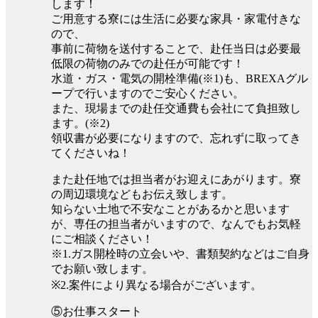
します！
ご用意する寮には生活に必要な家具・家電付きな
ので、
事前に荷物を送付することで、赴任当日は必要最
低限の荷物のみでの赴任が可能です！
水道・ガス・電気の開栓準備(※1)も、BREXAグル
ープで行いますのでご安心ください。
また、現場までの赴任交通費も会社にて負担致し
ます。(※2)
領収書が必要になりますので、忘れずに取ってき
てくださいね！
また赴任地では担当者がお迎えにあがります。寮
の周辺環境などもお伝え致します。
知らない土地で不安なことがあるかと思います
が、専任の担当者がいますので、なんでもお気軽
にご相談ください！
※1.ガス開栓時の立会いや、書類契約などはご自身
でお願い致します。
※2.案件により異なる場合がございます。
⑤お仕事スタート