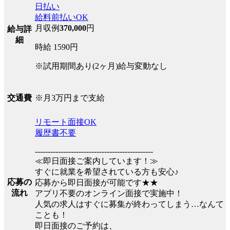
日払い
給料前払いOK
月収例
370,000
円
給与詳
細
時給 1590円
※試用期間あり(2ヶ月)給与変動なし
※月3万円まで支給
交通費
リモート面接OK
履歴書不要
----------------------------------------------
≪即日面接ご案内しています！≫
すぐに就業を希望されている方も安心♪
応募の
応募から即日面接が可能です★★
流れ
アプリ不要のオンライン面接で実施中！
人気の求人はすぐに募集が終わってしまう…なんて
ことも！
即日面接のご予約は、