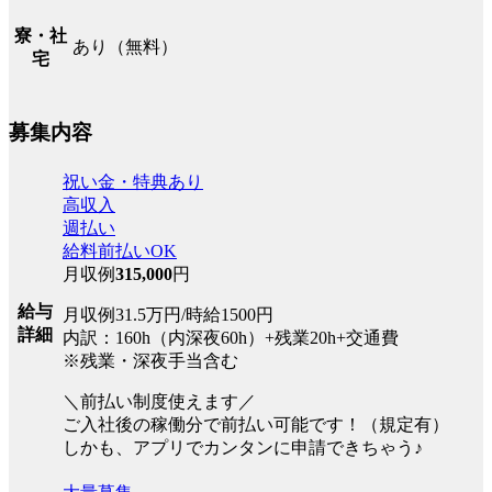
寮・社
あり（無料）
宅
募集内容
祝い金・特典あり
高収入
週払い
給料前払いOK
月収例
315,000
円
給与
月収例31.5万円/時給1500円
詳細
内訳：160h（内深夜60h）+残業20h+交通費
※残業・深夜手当含む
＼前払い制度使えます／
ご入社後の稼働分で前払い可能です！（規定有）
しかも、アプリでカンタンに申請できちゃう♪