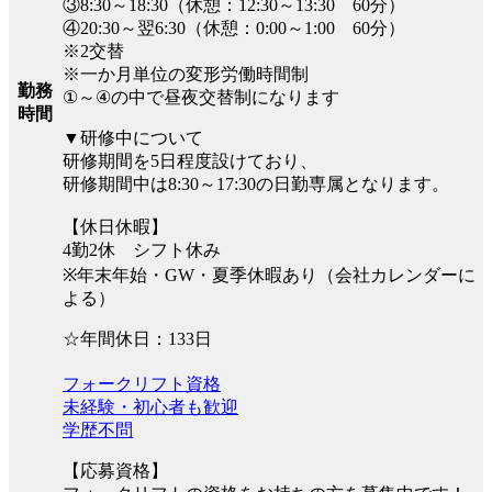
③8:30～18:30（休憩：12:30～13:30 60分）
④20:30～翌6:30（休憩：0:00～1:00 60分）
※2交替
※一か月単位の変形労働時間制
勤務
①～④の中で昼夜交替制になります
時間
▼研修中について
研修期間を5日程度設けており、
研修期間中は8:30～17:30の日勤専属となります。
【休日休暇】
4勤2休 シフト休み
※年末年始・GW・夏季休暇あり（会社カレンダーに
よる）
☆年間休日：133日
フォークリフト資格
未経験・初心者も歓迎
学歴不問
【応募資格】