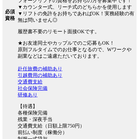
フォークリフトの資格をお持ちの方を募集中です！
▼カウンター式、リーチ式のどちらかを使用します
必須
▼リフトの免許をお持ちであればOK！実務経験の有
資格
無は問いません◎
履歴書不要のリモート面接OKです。
★お友達同士やカップルでのご応募もOK！
原則フルタイムでのお仕事となるので、Wワークや
副業などはご遠慮ただいております。
赴任旅費の補助あり
引越費用の補助あり
交通費支給
社会保険完備
研修あり
【待遇】
各種保険完備
残業・深夜手当
交通費支給（日額上限750円）
前払い制度（稼働分）
制服一式貸与