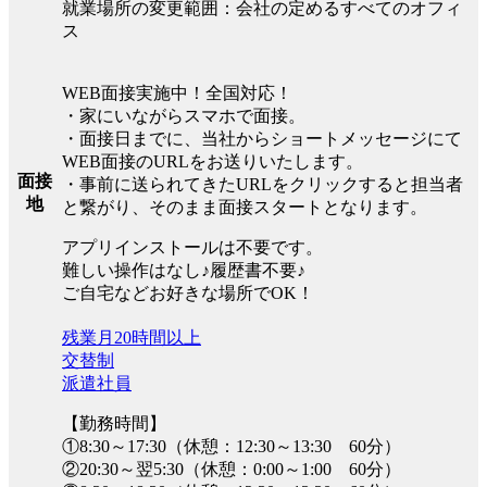
就業場所の変更範囲：会社の定めるすべてのオフィ
ス
WEB面接実施中！全国対応！
・家にいながらスマホで面接。
・面接日までに、当社からショートメッセージにて
WEB面接のURLをお送りいたします。
面接
・事前に送られてきたURLをクリックすると担当者
地
と繋がり、そのまま面接スタートとなります。
アプリインストールは不要です。
難しい操作はなし♪履歴書不要♪
ご自宅などお好きな場所でOK！
残業月20時間以上
交替制
派遣社員
【勤務時間】
①8:30～17:30（休憩：12:30～13:30 60分）
②20:30～翌5:30（休憩：0:00～1:00 60分）