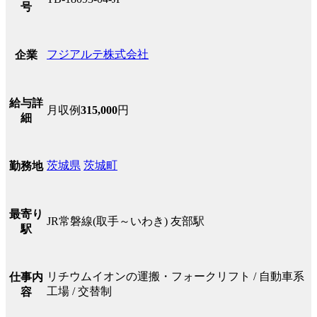
号
フジアルテ株式会社
企業
給与詳
月収例
315,000
円
細
茨城県
茨城町
勤務地
最寄り
JR常磐線(取手～いわき) 友部駅
駅
リチウムイオンの運搬・フォークリフト / 自動車系
仕事内
工場 / 交替制
容