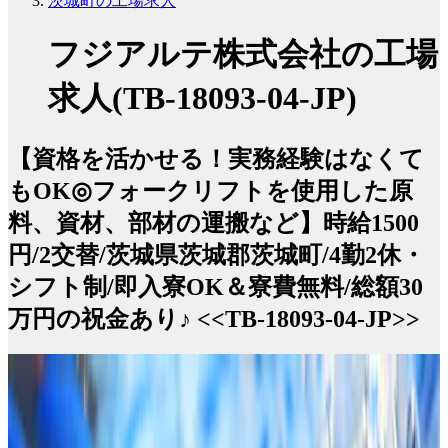
茨城町の工場求人
フジアルテ株式会社の工場
求人(TB-18093-04-JP)
【資格を活かせる！実務経験はなくて
もOK◎フォークリフトを使用した原
料、資材、部材の運搬など】時給1500
円/2交替/茨城県茨城郡茨城町/4勤2休・
シフト制/即入寮OK＆寮費無料/総額30
万円の祝金あり♪ <<TB-18093-04-JP>>