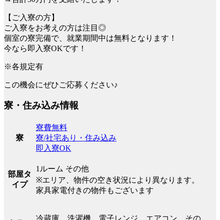
【ご入寮の方】
ご入寮をお考えの方は注目◎
個室の寮完備で、就業期間中は無料となります！
今なら即入寮OKです！
※各規定有
この機会にぜひご応募ください♪
寮・住み込み情報
寮費無料
寮/社宅あり・住み込み
寮
即入寮OK
1ルーム その他
部屋タ
※エリア、物件の空き状況により異なります。
イプ
家具家電付きの物件もございます
冷蔵庫 洗濯機 電子レンジ エアコン その